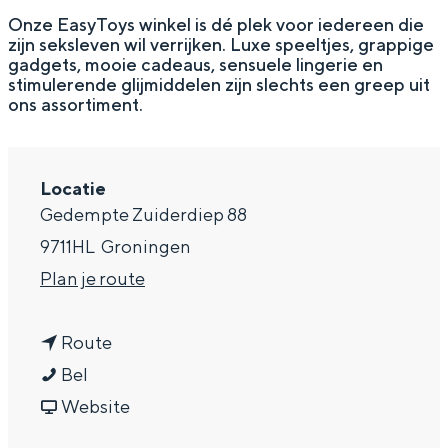
g
Wat ga jij doen?
Onze EasyToys winkel is dé plek voor iedereen die
zijn seksleven wil verrijken. Luxe speeltjes, grappige
e
Zomerwandelingen in Groningen
gadgets, mooie cadeaus, sensuele lingerie en
stimulerende glijmiddelen zijn slechts een greep uit
Zwemplekken
ons assortiment.
DIT IS GRONINGEN
Locatie
Gedempte Zuiderdiep 88
9711HL
Groningen
n
Plan je route
a
n
a
Route
E
a
r
Bel
Top 10
a
a
v
E
Website
bezienswaardigheden
s
r
a
a