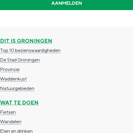
a
n
a
S
l
e
:
i
DIT IS GRONINGEN
N
t
Top 10 bezienswaardigheden
e
e
De Stad Groningen
d
Provincie
e
Waddenkust
r
Natuurgebieden
l
a
WAT TE DOEN
n
Fietsen
d
Wandelen
s
Eten en drinken