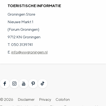
TOERISTISCHE INFORMATIE
Groningen Store
Nieuwe Markt 1
(Forum Groningen)
9712 KN Groningen
T. 050 3139741
E.
info@vvvgroningen.nl
F
I
Y
P
T
a
n
o
i
i
© 2026
Disclaimer
Privacy
Colofon
c
s
u
n
k