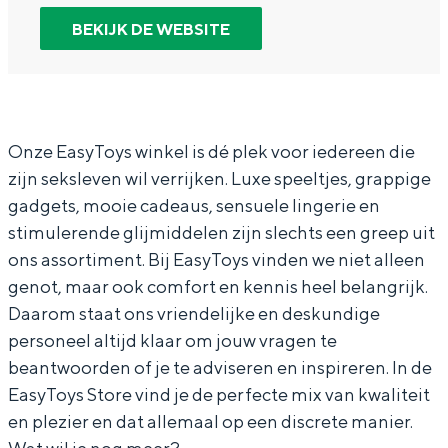
In Groningen ligt het allemaal opvallend
y
E
n
s
BEKIJK DE WEBSITE
dicht bij elkaar. De levendigheid van de
T
a
E
y
stad, de stilte van een hofje, de
weidsheid van het ommeland en de
o
s
a
T
sporen van een eeuwenoud verleden.
y
y
s
o
s
T
y
y
Stad
Onze EasyToys winkel is dé plek voor iedereen die
zijn seksleven wil verrijken. Luxe speeltjes, grappige
S
o
T
s
Provincie
gadgets, mooie cadeaus, sensuele lingerie en
t
y
o
S
Waddenkust
stimulerende glijmiddelen zijn slechts een greep uit
o
s
y
t
Natuurgebieden
ons assortiment. Bij EasyToys vinden we niet alleen
r
S
s
o
genot, maar ook comfort en kennis heel belangrijk.
e
t
S
r
Daarom staat ons vriendelijke en deskundige
WAT TE DOEN
personeel altijd klaar om jouw vragen te
o
t
e
beantwoorden of je te adviseren en inspireren. In de
r
o
EasyToys Store vind je de perfecte mix van kwaliteit
e
r
en plezier en dat allemaal op een discrete manier.
e