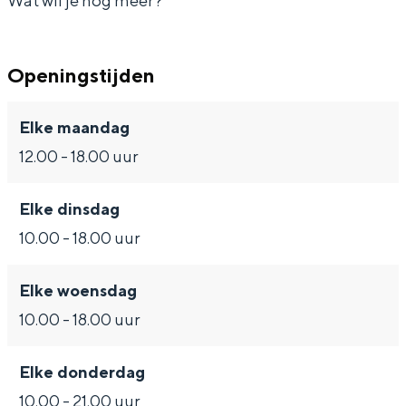
Wat wil je nog meer?
Openingstijden
Bijzonder overnachten
Elke maandag
Overnachten was nog nooit zo leuk. Van
12.00 - 18.00 uur
slapen in een voormalige graanzolder
van een molen tot overnachten in een
iglo van stro: Groningen biedt voor ieder
Elke dinsdag
wat wils.
10.00 - 18.00 uur
Fietsen
Wandelen
Elke woensdag
Eten & drinken
10.00 - 18.00 uur
Winkelen
Elke donderdag
Overnachten
10.00 - 21.00 uur