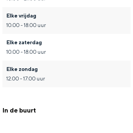
Met kinderen
Theater, muziek en musea
Elke vrijdag
10.00 - 18.00 uur
REISIDEEËN
Een week in Stad en Ommeland
Elke zaterdag
Een dag op pad in Groningen stad
10.00 - 18.00 uur
Elke zondag
12.00 - 17.00 uur
In de buurt
Dagtripjes zonder auto