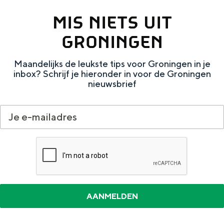
De rijkdom van Groningen is haar
veranderlijke landschap. Binen een mum
MIS NIETS UIT
van tijd sta je vanuit de stad aan de
GRONINGEN
Waddenzee, midden in het groen of bij
een schattig wierdedorp.
Maandelijks de leukste tips voor Groningen in je
Lunchen in de stad
inbox? Schrijf je hieronder in voor de Groningen
nieuwsbrief
Naar het museum
S
n
nl
e
l
Nederlands
l
G
G
English
en
Deutsch
de
e
o
e
c
t
h
t
o
e
e
t
n