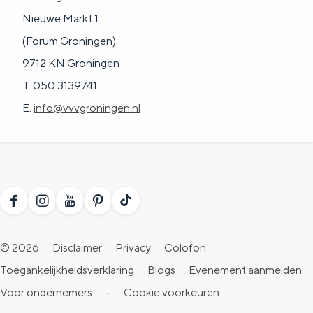
Nieuwe Markt 1
(Forum Groningen)
9712 KN Groningen
T. 050 3139741
E.
info@vvvgroningen.nl
F
I
Y
P
T
a
n
o
i
i
© 2026
Disclaimer
Privacy
Colofon
c
s
u
n
k
Toegankelijkheidsverklaring
Blogs
Evenement aanmelden
e
t
T
t
T
Voor ondernemers
-
Cookie voorkeuren
b
a
u
e
o