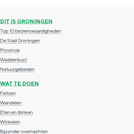
e
h
S
r
e
i
DIT IS GRONINGEN
t
E
e
Top 10 bezienswaardigheden
a
n
z
De Stad Groningen
a
g
u
Provincie
l
l
r
Waddenkust
H
i
d
Natuurgebieden
u
s
e
i
h
u
WAT TE DOEN
d
p
t
Fietsen
i
a
s
Wandelen
g
g
c
Eten en drinken
e
e
h
Winkelen
t
e
Bijzonder overnachten