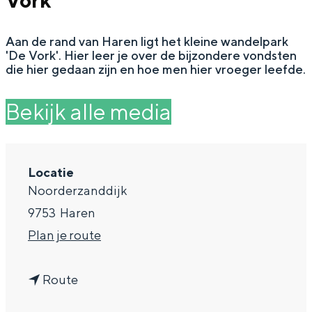
Vork'
g
Wat ga jij doen?
e
Aan de rand van Haren ligt het kleine wandelpark
Zomerwandelingen in Groningen
'De Vork'. Hier leer je over de bijzondere vondsten
Zwemplekken
die hier gedaan zijn en hoe men hier vroeger leefde.
Bekijk alle media
DIT IS GRONINGEN
Locatie
Noorderzanddijk
9753
Haren
n
Plan je route
a
Top 10
n
a
Route
bezienswaardigheden
a
r