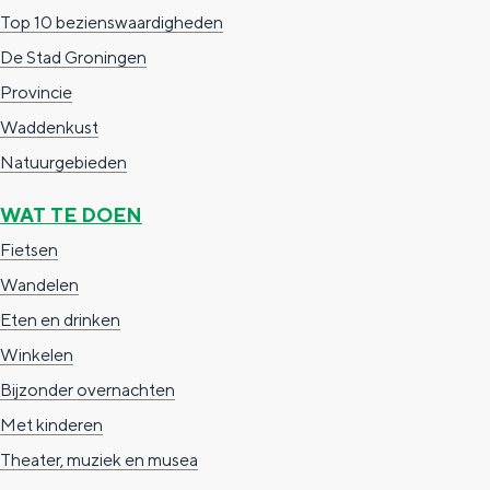
Met kinderen
V
r
Top 10 bezienswaardigheden
Theater, muziek en musea
o
k
De Stad Groningen
r
'
Provincie
REISIDEEËN
k
Waddenkust
Een week in Stad en Ommeland
'
Natuurgebieden
Een dag op pad in Groningen stad
WAT TE DOEN
Fietsen
Wandelen
Eten en drinken
Winkelen
Bijzonder overnachten
Met kinderen
Dagtripjes zonder auto
Theater, muziek en musea