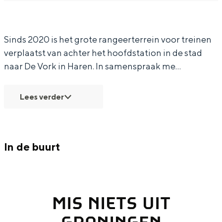
a
A
In Groningen ligt het allemaal opvallend
dicht bij elkaar. De levendigheid van de
r
r
stad, de stilte van een hofje, de
Sinds 2020 is het grote rangeerterrein voor treinen
A
c
weidsheid van het ommeland en de
verplaatst van achter het hoofdstation in de stad
sporen van een eeuwenoud verleden.
r
h
naar De Vork in Haren. In samenspraak me…
c
e
Stad
h
o
Provincie
Lees verder
e
l
Waddenkust
o
o
Natuurgebieden
l
g
In de buurt
o
i
WAT TE DOEN
g
s
i
c
MIS NIETS UIT
s
h
c
w
GRONINGEN