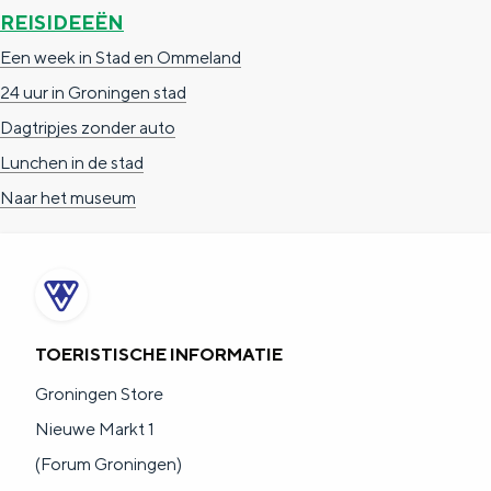
De rijkdom van Groningen is haar
REISIDEEËN
veranderlijke landschap. Binen een mum
van tijd sta je vanuit de stad aan de
Een week in Stad en Ommeland
Waddenzee, midden in het groen of bij
24 uur in Groningen stad
een schattig wierdedorp.
Dagtripjes zonder auto
Lunchen in de stad
Lunchen in de stad
Naar het museum
Naar het museum
S
n
nl
e
l
Nederlands
l
G
G
English
en
Deutsch
de
TOERISTISCHE INFORMATIE
e
o
e
Groningen Store
c
t
h
Nieuwe Markt 1
t
o
e
(Forum Groningen)
e
t
n