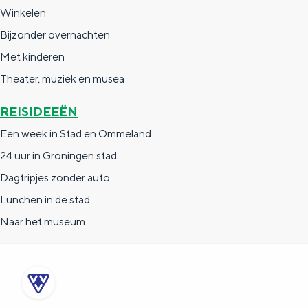
Winkelen
c
t
h
Bijzonder overnachten
t
o
e
Met kinderen
e
t
n
Theater, muziek en musea
e
h
S
r
e
i
REISIDEEËN
t
E
e
Een week in Stad en Ommeland
a
n
z
24 uur in Groningen stad
a
g
u
Dagtripjes zonder auto
l
l
r
Lunchen in de stad
H
i
d
Naar het museum
u
s
e
i
h
u
d
p
t
i
a
s