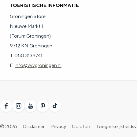
TOERISTISCHE INFORMATIE
g
g
c
Groningen Store
e
e
h
Nieuwe Markt 1
t
e
(Forum Groningen)
a
n
9712 KN Groningen
a
S
T. 050 3139741
l
e
E.
info@vvvgroningen.nl
:
i
N
t
e
e
d
e
F
I
Y
P
T
r
a
n
o
i
i
l
© 2026
Disclaimer
Privacy
Colofon
Toegankelijkheidsv
c
s
u
n
k
a