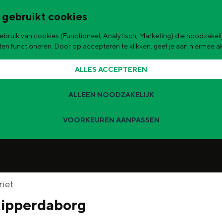
 gebruikt cookies
bruik van cookies (Functioneel, Analytisch, Marketing) die noodzakelij
de stad
aten functioneren. Door op accepteren te klikken, geef je aan hiermee 
ALLES ACCEPTEREN
Accepteer cookies om deze
content te zien.
ALLEEN NOODZAKELIJK
STEL JE COOKIE VOORKEUREN IN
VOORKEUREN AANPASSEN
Zomervakantie tips
 zijn de leukste uitjes voor kinderen in Stad en Ommeland voor deze 
t
riet
ipperdaborg
ingen