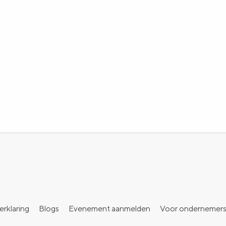
erklaring
Blogs
Evenement aanmelden
Voor ondernemer