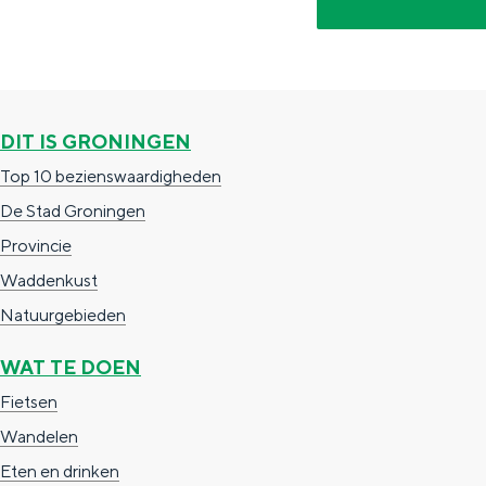
DIT IS GRONINGEN
Top 10 bezienswaardigheden
De rijkdom van Groningen is haar 
De Stad Groningen
wierdedorp.
Provincie
Lunchen in de stad
Waddenkust
Naar het museum
Natuurgebieden
WAT TE DOEN
S
n
nl
Fietsen
e
l
Nederlands
Wandelen
l
G
G
English
en
Deutsch
de
Eten en drinken
e
o
e