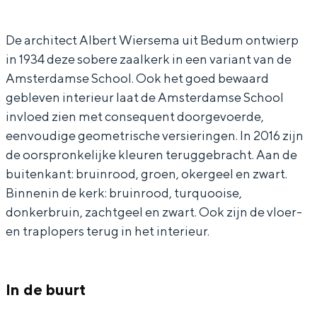
In Groningen ligt het allemaal opvallend
D
D
B
dicht bij elkaar. De levendigheid van de
De architect Albert Wiersema uit Bedum ontwierp
e
e
O
stad, de stilte van een hofje, de
in 1934 deze sobere zaalkerk in een variant van de
weidsheid van het ommeland en de
B
B
A
sporen van een eeuwenoud verleden.
Amsterdamse School. Ook het goed bewaard
O
O
Z
gebleven interieur laat de Amsterdamse School
Stad
A
A
-
invloed zien met consequent doorgevoerde,
Provincie
Z
Z
k
eenvoudige geometrische versieringen. In 2016 zijn
-
-
e
Waddenkust
de oorspronkelijke kleuren teruggebracht. Aan de
buitenkant: bruinrood, groen, okergeel en zwart.
k
k
r
Natuurgebieden
Binnenin de kerk: bruinrood, turquooise,
e
e
k
donkerbruin, zachtgeel en zwart. Ook zijn de vloer-
r
r
W
WAT TE DOEN
en traplopers terug in het interieur.
k
k
e
W
W
s
In de buurt
e
e
t
s
s
e