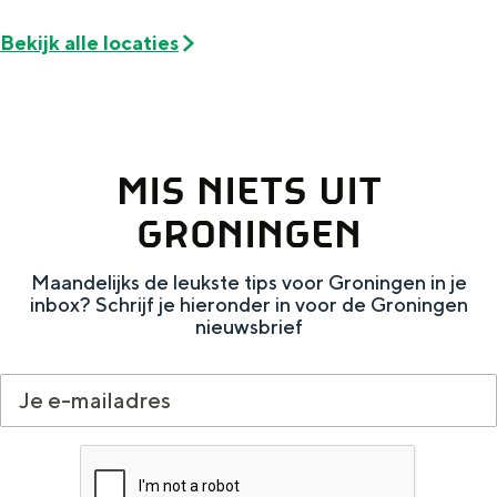
Met kinderen
Bekijk alle locaties
Theater, muziek en musea
REISIDEEËN
Een week in Stad en Ommeland
MIS NIETS UIT
Een dag op pad in Groningen stad
GRONINGEN
Maandelijks de leukste tips voor Groningen in je
inbox? Schrijf je hieronder in voor de Groningen
nieuwsbrief
Dagtripjes zonder auto