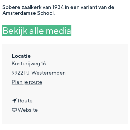
g
Wat ga jij doen?
Sobere zaalkerk van 1934 in een variant van de
Amsterdamse School.
e
Zomerwandelingen in Groningen
Zwemplekken
Bekijk alle media
DIT IS GRONINGEN
Locatie
Kosterijweg 16
9922 PJ
Westeremden
n
Plan je route
a
n
a
Route
a
v
r
Website
Top 10
a
a
D
bezienswaardigheden
r
n
e