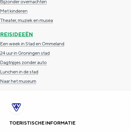
Bijzonder overnachten
e
h
S
Met kinderen
r
e
i
Theater, muziek en musea
t
E
e
a
n
z
REISIDEEËN
a
g
u
Een week in Stad en Ommeland
l
l
r
24 uur in Groningen stad
H
i
d
Dagtripjes zonder auto
u
s
e
Lunchen in de stad
i
h
u
Naar het museum
d
p
t
i
a
s
g
g
c
e
e
h
TOERISTISCHE INFORMATIE
t
e