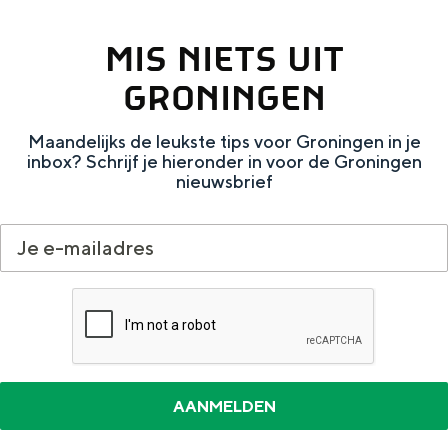
Met kinderen
Theater, muziek en musea
MIS NIETS UIT
GRONINGEN
REISIDEEËN
Een week in Stad en Ommeland
Maandelijks de leukste tips voor Groningen in je
inbox? Schrijf je hieronder in voor de Groningen
Een dag op pad in Groningen stad
nieuwsbrief
Dagtripjes zonder auto