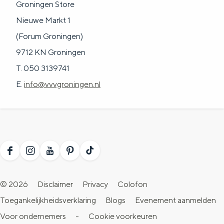
Groningen Store
a
n
Nieuwe Markt 1
a
S
(Forum Groningen)
l
e
9712 KN Groningen
:
i
T. 050 3139741
N
t
E.
info@vvvgroningen.nl
e
e
d
e
r
l
F
I
Y
P
T
a
a
n
o
i
i
n
© 2026
Disclaimer
Privacy
Colofon
c
s
u
n
k
d
Toegankelijkheidsverklaring
Blogs
Evenement aanmelden
e
t
T
t
T
s
Voor ondernemers
-
Cookie voorkeuren
b
a
u
e
o