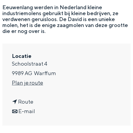
g
Wat ga jij doen?
Eeuwenlang werden in Nederland kleine
industriemolens gebruikt bij kleine bedrijven, ze
e
Zomerwandelingen in Groningen
verdwenen geruisloos. De David is een unieke
molen, het is de enige zaagmolen van deze grootte
Zwemplekken
die er nog over is.
DIT IS GRONINGEN
Locatie
Schoolstraat 4
9989 AG
Warffum
n
Plan je route
a
n
a
Route
a
n
r
E-mail
Top 10
a
a
M
bezienswaardigheden
r
a
o