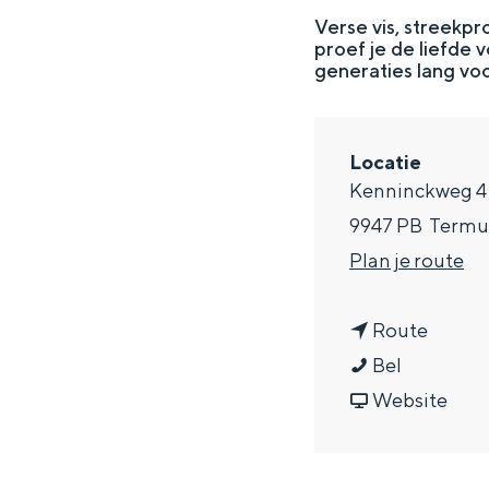
g
Verse vis, streekp
proef je de liefde 
e
DIT IS GRONINGEN
generaties lang vo
Locatie
Kenninckweg 4
9947 PB
Termu
n
Plan je route
a
n
a
Route
V
a
r
Bel
In Groningen ligt het allemaal opv
i
a
v
V
Website
eeuwenoud verleden.
s
r
a
i
Stad
r
V
n
s
Provincie