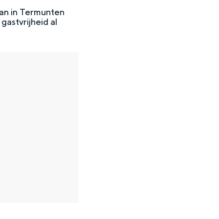
man in Termunten
gastvrijheid al
en
n hofje, de weidsheid van het ommeland en de sporen van een