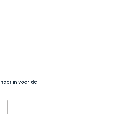
aan de Waddenzee, midden in het groen of bij een schattig
N
onder in voor de