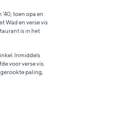
 ’40, toen opa en
et Wad en verse vis
aurant is in het
inkel. Inmiddels
fde voor verse vis.
 gerookte paling,
ten in een iglo van stro: Groningen biedt voor ieder wat wils.