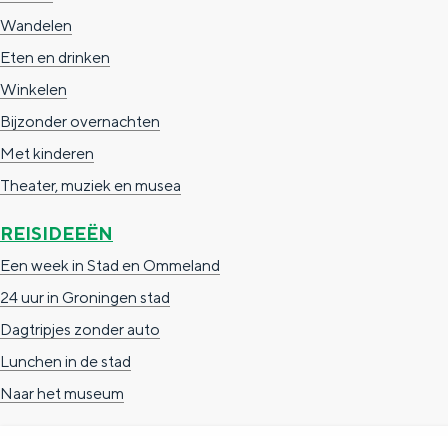
g
Wandelen
g
c
e
Eten en drinken
e
h
t
Winkelen
e
a
Bijzonder overnachten
n
a
Met kinderen
S
l
Theater, muziek en musea
e
:
i
REISIDEEËN
N
t
Een week in Stad en Ommeland
e
e
24 uur in Groningen stad
d
Dagtripjes zonder auto
e
Lunchen in de stad
r
Naar het museum
l
a