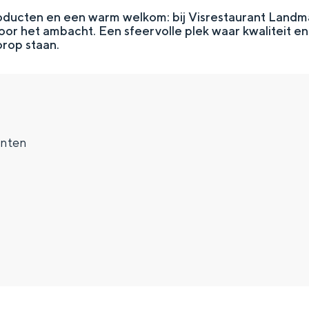
roducten en een warm welkom: bij Visrestaurant Land
voor het ambacht. Een sfeervolle plek waar kwaliteit en 
orop staan.
nten
Top 10 bezienswaardighed
allend dicht bij elkaar. De levendigheid van de stad, de stilte van ee