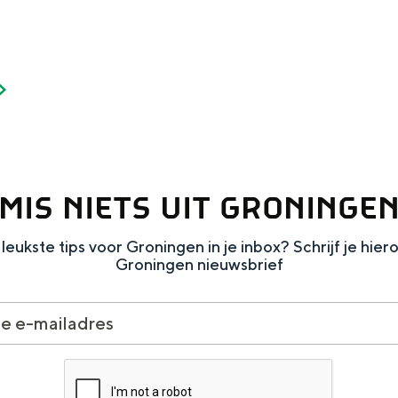
Dagtripjes zonder auto
veranderlijke landschap. Binen een mum van tijd sta je vanuit de stad 
MIS NIETS UIT GRONINGE
leukste tips voor Groningen in je inbox? Schrijf je hier
Groningen nieuwsbrief