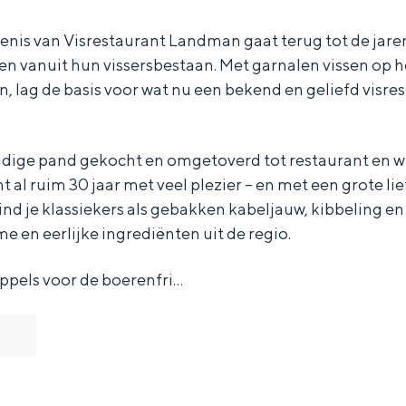
nis van Visrestaurant Landman gaat terug tot de jaren
en vanuit hun vissersbestaan. Met garnalen vissen op h
 lag de basis voor wat nu een bekend en geliefd visrest
uidige pand gekocht en omgetoverd tot restaurant en w
t al ruim 30 jaar met veel plezier – en met een grote lie
d je klassiekers als gebakken kabeljauw, kibbeling en
 en eerlijke ingrediënten uit de regio.
pels voor de boerenfri…
Bijzonder overnachten
. Van slapen in een voormalige graanzolder van een molen tot overnach