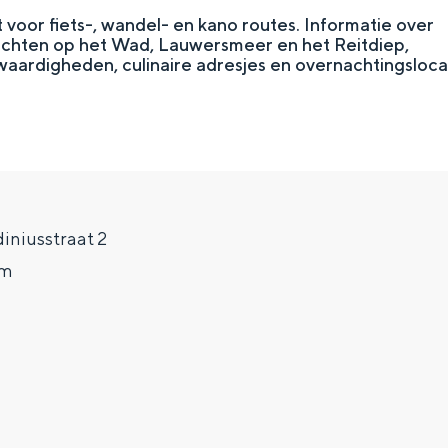
t voor fiets-, wandel- en kano routes. Informatie over
tochten op het Wad, Lauwersmeer en het Reitdiep,
aardigheden, culinaire adresjes en overnachtingslocat
iniusstraat 2
um
Top 10 bezienswaardighed
allend dicht bij elkaar. De levendigheid van de stad, de stilte van ee