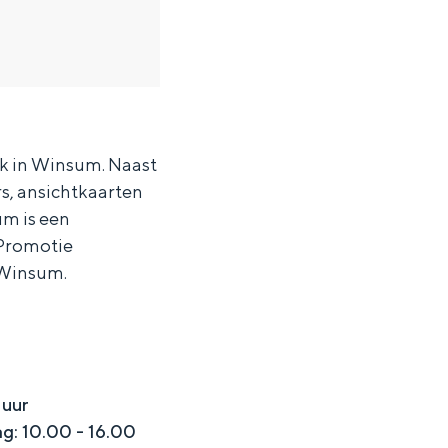
ek in Winsum. Naast
rs, ansichtkaarten
um is een
 Promotie
 Winsum.
 uur
ten in een iglo van stro: Groningen biedt voor ieder wat wils.
g: 10.00 - 16.00