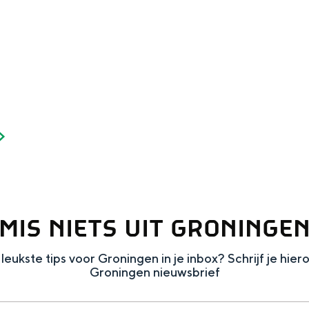
Dagtripjes zonder auto
veranderlijke landschap. Binen een mum van tijd sta je vanuit de stad 
MIS NIETS UIT GRONINGE
leukste tips voor Groningen in je inbox? Schrijf je hier
Groningen nieuwsbrief