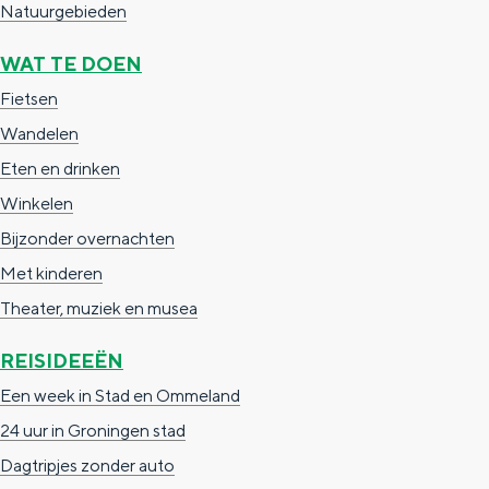
Natuurgebieden
g
g
c
e
WAT TE DOEN
e
h
t
e
Fietsen
a
n
Wandelen
a
S
Eten en drinken
l
e
Winkelen
:
i
Bijzonder overnachten
N
t
Met kinderen
e
e
Theater, muziek en musea
d
REISIDEEËN
e
Een week in Stad en Ommeland
r
24 uur in Groningen stad
l
Dagtripjes zonder auto
a