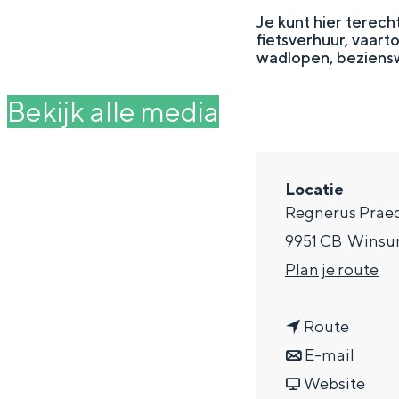
g
Je kunt hier terech
fietsverhuur, vaar
e
DIT IS GRONINGEN
wadlopen, beziensw
Bekijk alle media
Locatie
Regnerus Praed
9951 CB
Wins
n
Plan je route
a
In Groningen ligt het allemaal opv
n
a
Route
eeuwenoud verleden.
a
n
r
E-mail
Stad
a
a
v
T
Website
Provincie