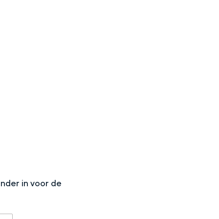
aan de Waddenzee, midden in het groen of bij een schattig
N
onder in voor de