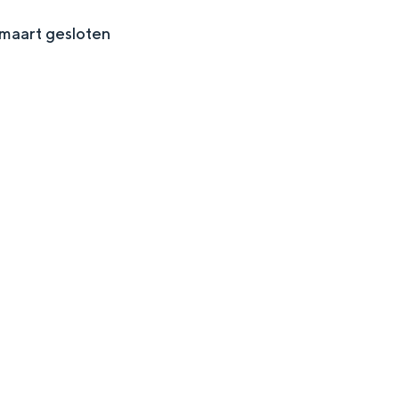
maart gesloten
and
n stad