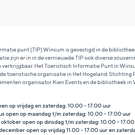
ormatie punt (TIP) Winsum is gevestigd in de bibliothe
atie zijn er in in de vernieuwde TIP ook diverse souveni
verkrijgbaar. Het Toeristisch Informatie Punt in Wins
e toeristische organisatie in Het Hogeland: Stichting
enten organisator Kien Events en de bibliotheek in
pen op vrijdag en zaterdag: 10.00 - 17.00 uur
Bijzonder overnachten
tus open op maandag t/m zaterdag: 10.00 - 17.00 uur
 oktober open op dinsdag t/m zaterdag: 10.00 - 17.00
. Van slapen in een voormalige graanzolder van een molen tot overnach
december open op vrijdag 11.00 - 17.00 uur en zaterda