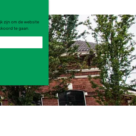
k zijn om de website
akkoord te gaan.
zomervakantie. Wat ga jij doen?