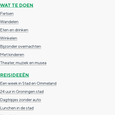
e
h
S
WAT TE DOEN
r
e
i
Fietsen
t
E
e
Wandelen
a
n
z
Eten en drinken
a
g
u
Winkelen
l
l
r
Bijzonder overnachten
H
i
d
Met kinderen
u
s
e
Theater, muziek en musea
i
h
u
REISIDEEËN
d
p
t
Een week in Stad en Ommeland
i
a
s
24 uur in Groningen stad
g
g
c
Dagtripjes zonder auto
e
e
h
Lunchen in de stad
t
e