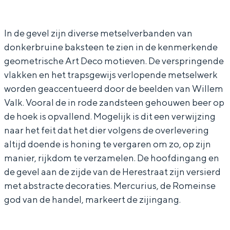
a
V
In Groningen ligt het allemaal opvallend
r
a
dicht bij elkaar. De levendigheid van de
stad, de stilte van een hofje, de
In de gevel zijn diverse metselverbanden van
V
n
weidsheid van het ommeland en de
donkerbruine baksteen te zien in de kenmerkende
a
E
sporen van een eeuwenoud verleden.
geometrische Art Deco motieven. De verspringende
n
l
vlakken en het trapsgewijs verlopende metselwerk
Stad
E
m
worden geaccentueerd door de beelden van Willem
Provincie
l
p
Valk. Vooral de in rode zandsteen gehouwen beer op
Waddenkust
m
t
de hoek is opvallend. Mogelijk is dit een verwijzing
Natuurgebieden
naar het feit dat het dier volgens de overlevering
p
h
altijd doende is honing te vergaren om zo, op zijn
t
u
manier, rijkdom te verzamelen. De hoofdingang en
WAT TE DOEN
h
i
de gevel aan de zijde van de Herestraat zijn versierd
u
s
met abstracte decoraties. Mercurius, de Romeinse
i
god van de handel, markeert de zijingang.
s