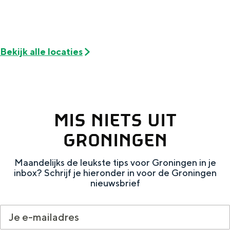
Met kinderen
Theater, muziek en musea
Bekijk alle locaties
REISIDEEËN
Een week in Stad en Ommeland
Een dag op pad in Groningen stad
MIS NIETS UIT
GRONINGEN
Maandelijks de leukste tips voor Groningen in je
inbox? Schrijf je hieronder in voor de Groningen
nieuwsbrief
Dagtripjes zonder auto