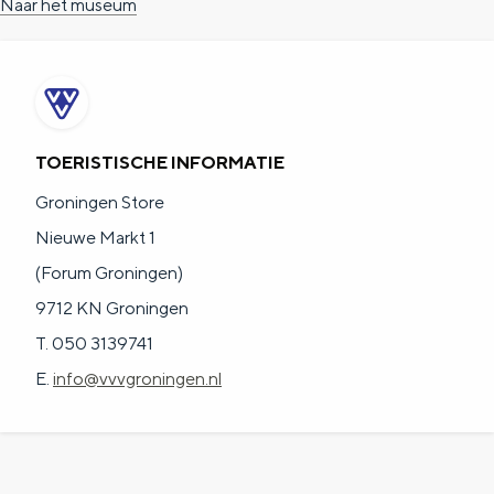
Naar het museum
a
n
a
S
l
e
:
i
N
t
TOERISTISCHE INFORMATIE
e
e
Groningen Store
d
Nieuwe Markt 1
e
(Forum Groningen)
r
9712 KN Groningen
l
T. 050 3139741
a
E.
info@vvvgroningen.nl
n
d
s