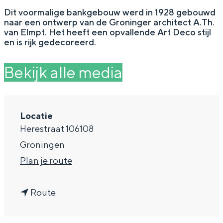
g
Wat ga jij doen?
Dit voormalige bankgebouw werd in 1928 gebouwd
naar een ontwerp van de Groninger architect A.Th.
e
Zomerwandelingen in Groningen
van Elmpt. Het heeft een opvallende Art Deco stijl
en is rijk gedecoreerd.
Zwemplekken
Bekijk alle media
DIT IS GRONINGEN
Locatie
Herestraat 106108
Groningen
n
Plan je route
a
n
a
Route
Top 10
a
r
bezienswaardigheden