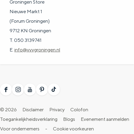
Groningen Store
Nieuwe Markt 1
(Forum Groningen)
9712 KN Groningen
T. 050 3139741
E.
info@vvvgroningen.nl
F
I
Y
P
T
a
n
o
i
i
© 2026
Disclaimer
Privacy
Colofon
c
s
u
n
k
Toegankelijkheidsverklaring
Blogs
Evenement aanmelden
e
t
T
t
T
Voor ondernemers
-
Cookie voorkeuren
b
a
u
e
o