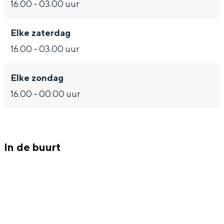
Met kinderen
16.00 - 03.00 uur
Theater, muziek en musea
Elke zaterdag
16.00 - 03.00 uur
REISIDEEËN
Een week in Stad en Ommeland
Elke zondag
Een dag op pad in Groningen stad
16.00 - 00.00 uur
In de buurt
Dagtripjes zonder auto