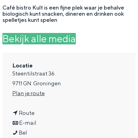
g
Wat ga jij doen?
Café bistro Kult is een fijne plek waar je behalve
biologisch kunt snacken, dineren en drinken ook
e
Zomerwandelingen in Groningen
spelletjes kunt spelen
Zwemplekken
Bekijk alle media
DIT IS GRONINGEN
Locatie
Steentilstraat 36
9711 GN
Groningen
n
Plan je route
a
n
a
Route
a
n
r
E-mail
Top 10
bezienswaardigheden
C
a
a
C
Bel