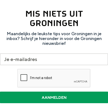
e
h
S
MIS NIETS UIT
r
e
i
t
E
e
GRONINGEN
a
n
z
Maandelijks de leukste tips voor Groningen in je
a
g
u
inbox? Schrijf je hieronder in voor de Groningen
l
l
r
nieuwsbrief
H
i
d
u
s
e
i
h
u
d
p
t
i
a
s
g
g
c
e
e
h
t
e