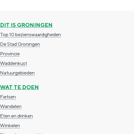
a
n
a
S
l
e
DIT IS GRONINGEN
:
i
Top 10 bezienswaardigheden
N
t
De Stad Groningen
e
e
Provincie
d
Waddenkust
e
Natuurgebieden
r
WAT TE DOEN
l
Fietsen
a
Wandelen
n
Eten en drinken
d
Winkelen
s