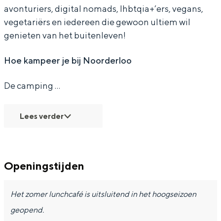
Met kinderen
l
o
avonturiers, digital nomads, lhbtqia+’ers, vegans,
Theater, muziek en musea
vegetariërs en iedereen die gewoon ultiem wil
o
o
genieten van het buitenleven!
o
REISIDEEËN
Hoe kampeer je bij Noorderloo
Een week in Stad en Ommeland
Een dag op pad in Groningen stad
De camping …
Lees verder
Openingstijden
Het zomer lunchcafé is uitsluitend in het hoogseizoen
Dagtripjes zonder auto
geopend.