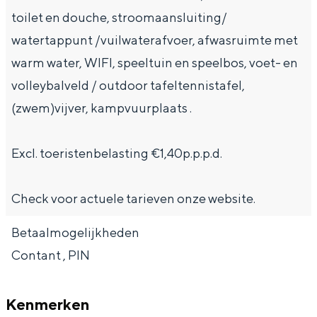
e
h
S
toilet en douche, stroomaansluiting/
r
e
i
watertappunt /vuilwaterafvoer, afwasruimte met
t
E
e
warm water, WIFI, speeltuin en speelbos, voet- en
a
n
z
volleybalveld / outdoor tafeltennistafel,
a
g
u
(zwem)vijver, kampvuurplaats .
l
l
r
H
i
d
Excl. toeristenbelasting €1,40p.p.p.d.
u
s
e
i
h
u
Check voor actuele tarieven onze website.
d
p
t
Betaalmogelijkheden
i
a
s
Contant , PIN
g
g
c
e
e
h
Kenmerken
t
e