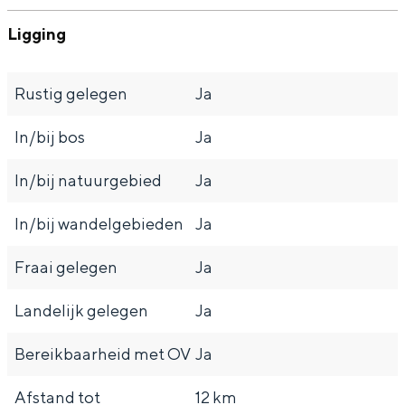
a
n
Ligging
a
S
l
e
Rustig gelegen
Ja
:
i
N
t
In/bij bos
Ja
e
e
In/bij natuurgebied
Ja
d
e
In/bij wandelgebieden
Ja
r
Fraai gelegen
Ja
l
a
Landelijk gelegen
Ja
n
Bereikbaarheid met OV
Ja
d
s
Afstand tot
12 km