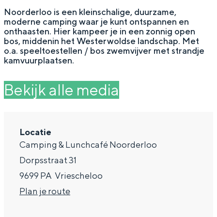
g
Wat ga jij doen?
Noorderloo is een kleinschalige, duurzame,
moderne camping waar je kunt ontspannen en
e
Zomerwandelingen in Groningen
onthaasten. Hier kampeer je in een zonnig open
bos, middenin het Westerwoldse landschap. Met
Zwemplekken
o.a. speeltoestellen / bos zwemvijver met strandje
kamvuurplaatsen.
DIT IS GRONINGEN
Bekijk alle media
Locatie
Camping & Lunchcafé Noorderloo
Dorpsstraat 31
9699 PA
Vriescheloo
n
Plan je route
Top 10
bezienswaardigheden
a