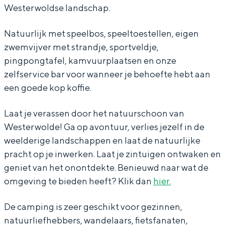
e
r
o
o
e
C
a
Westerwoldse landschap.
r
d
r
o
r
a
m
Natuurlijk met speelbos, speeltoestellen, eigen
l
e
d
r
l
m
p
zwemvijver met strandje, sportveldje,
o
r
e
d
o
p
i
Bijzonder overnachten
pingpongtafel, kamvuurplaatsen en onze
o
l
r
e
o
i
n
zelfservice bar voor wanneer je behoefte hebt aan
Overnachten was nog nooit zo leuk. Van
o
l
r
n
g
een goede kop koffie.
slapen in een voormalige graanzolder
van een molen tot overnachten in een
o
o
l
g
N
iglo van stro: Groningen biedt voor ieder
Laat je verassen door het natuurschoon van
o
o
N
o
wat wils.
Westerwolde! Ga op avontuur, verlies jezelf in de
o
o
o
weelderige landschappen en laat de natuurlijke
Fietsen
o
r
pracht op je inwerken. Laat je zintuigen ontwaken en
Wandelen
r
d
geniet van het onontdekte. Benieuwd naar wat de
Eten & drinken
omgeving te bieden heeft? Klik dan
hier.
d
e
Winkelen
e
r
De camping is zeer geschikt voor gezinnen,
Overnachten
r
l
natuurliefhebbers, wandelaars, fietsfanaten,