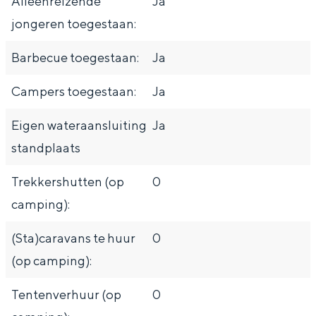
Alleenreizende
Ja
jongeren toegestaan:
Barbecue toegestaan:
Ja
Campers toegestaan:
Ja
Eigen wateraansluiting
Ja
standplaats
Trekkershutten (op
0
camping):
(Sta)caravans te huur
0
(op camping):
Tentenverhuur (op
0