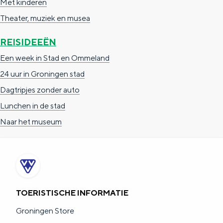
Met kinderen
e
h
S
Theater, muziek en musea
r
e
i
t
E
e
REISIDEEËN
a
n
z
Een week in Stad en Ommeland
a
g
u
24 uur in Groningen stad
l
l
r
Dagtripjes zonder auto
H
i
d
Lunchen in de stad
u
s
e
Naar het museum
i
h
u
d
p
t
i
a
s
g
g
c
TOERISTISCHE INFORMATIE
e
e
h
Groningen Store
t
e