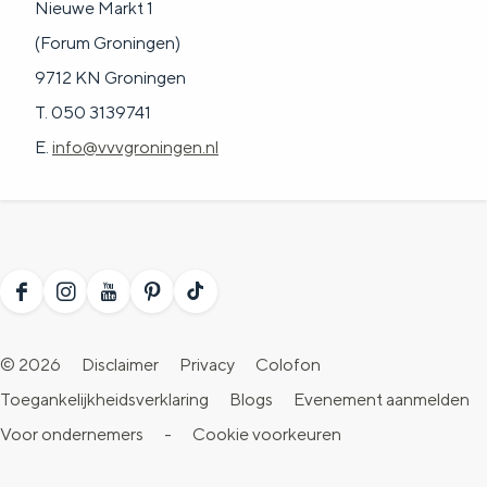
Nieuwe Markt 1
a
n
(Forum Groningen)
a
S
9712 KN Groningen
l
e
T. 050 3139741
:
i
E.
info@vvvgroningen.nl
N
t
e
e
d
e
r
F
I
Y
P
T
l
a
n
o
i
i
a
© 2026
Disclaimer
Privacy
Colofon
c
s
u
n
k
n
Toegankelijkheidsverklaring
Blogs
Evenement aanmelden
e
t
T
t
T
d
Voor ondernemers
-
Cookie voorkeuren
b
a
u
e
o
s
o
g
b
r
k