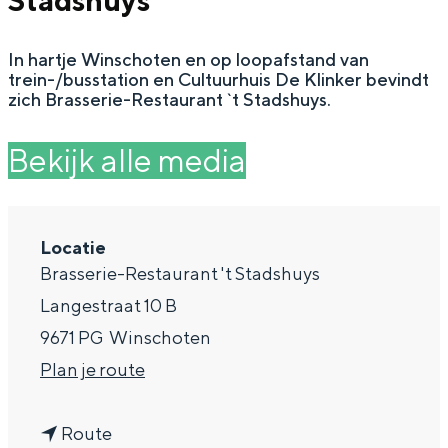
Stadshuys
g
Wat ga jij doen?
e
In hartje Winschoten en op loopafstand van
Zomerwandelingen in Groningen
trein-/busstation en Cultuurhuis De Klinker bevindt
Zwemplekken
zich Brasserie-Restaurant `t Stadshuys.
Bekijk alle media
DIT IS GRONINGEN
Locatie
Brasserie-Restaurant 't Stadshuys
Langestraat 10 B
9671 PG
Winschoten
n
Plan je route
Top 10
a
bezienswaardigheden
n
a
Route