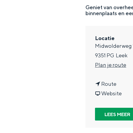
g
Geniet van overhee
binnenplaats en een
e
DIT IS GRONINGEN
Locatie
Midwolderweg 
9351 PG
Leek
n
Plan je route
a
n
a
Route
a
v
r
Website
a
a
P
In Groningen ligt het allemaal opv
eeuwenoud verleden.
r
n
a
LEES MEER
P
P
n
Stad
a
a
n
Provincie