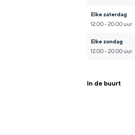
Elke zaterdag
12.00 - 20.00 uur
Elke zondag
12.00 - 20.00 uur
De rijkdom van Groningen is haar 
wierdedorp.
Lunchen in de stad
In de buurt
Naar het museum
S
n
nl
e
l
Nederlands
l
G
G
English
en
Deutsch
de
e
o
e