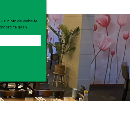
k zijn om de website
akkoord te gaan.
zomervakantie. Wat ga jij doen?