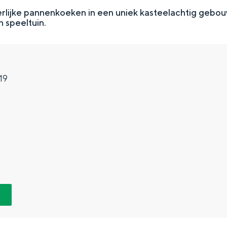
rlijke pannenkoeken in een uniek kasteelachtig gebo
 speeltuin.
19
Top 10 bezienswaardighed
allend dicht bij elkaar. De levendigheid van de stad, de stilte van ee