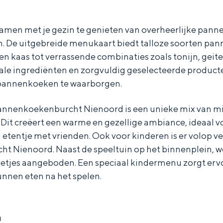
samen met je gezin te genieten van overheerlijke pan
en. De uitgebreide menukaart biedt talloze soorten pa
en kaas tot verrassende combinaties zoals tonijn, geite
le ingrediënten en zorgvuldig geselecteerde produc
 pannenkoeken te waarborgen.
Pannenkoekenburcht Nienoord is een unieke mix van m
 Dit creëert een warme en gezellige ambiance, ideaal v
ig etentje met vrienden. Ook voor kinderen is er volop v
 Nienoord. Naast de speeltuin op het binnenplein, w
lletjes aangeboden. Een speciaal kindermenu zorgt erv
unnen eten na het spelen.
Bijzonder overnachten
. Van slapen in een voormalige graanzolder van een molen tot overnach
n