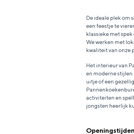
n
n
e
Waddenkust
n
n
n
De ideale plek om 
Natuurgebieden
een feestje te vier
e
e
k
klassieke met spek 
n
n
o
WAT TE DOEN
We werken met loka
k
k
e
kwaliteit van onze
o
o
k
e
e
e
Het interieur van 
en moderne stijlen.
k
k
n
uitje of een gezell
e
e
b
Pannenkoekenburcht
n
n
u
activiteiten en spe
b
b
r
jongsten heerlijk k
u
u
c
r
r
h
Overnachten was nog nooit zo leuk
Openingstijde
c
c
t