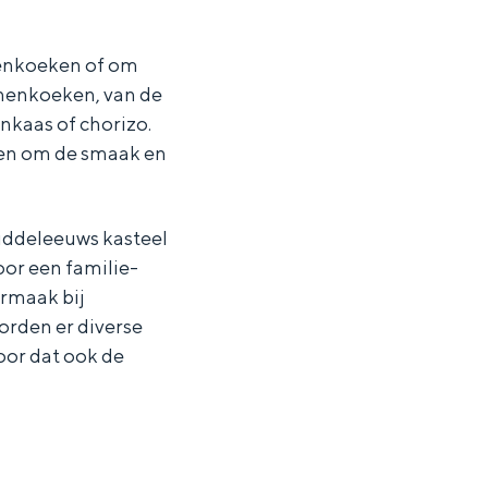
nenkoeken of om
nnenkoeken, van de
nkaas of chorizo.
ten om de smaak en
iddeleeuws kasteel
oor een familie-
ermaak bij
orden er diverse
oor dat ook de
ten in een iglo van stro: Groningen biedt voor ieder wat wils.