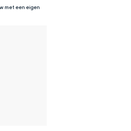
uw met een eigen
en
n hofje, de weidsheid van het ommeland en de sporen van een