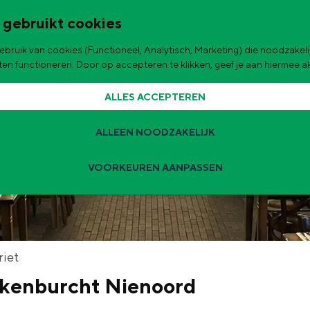
 gebruikt cookies
bruik van cookies (Functioneel, Analytisch, Marketing) die noodzakelij
de stad
aten functioneren. Door op accepteren te klikken, geef je aan hiermee 
ALLES ACCEPTEREN
ALLEEN NOODZAKELIJK
VOORKEUREN AANPASSEN
Zomervakantie tips
 zijn de leukste uitjes voor kinderen in Stad en Ommeland voor deze 
t
riet
kenburcht Nienoord
ingen