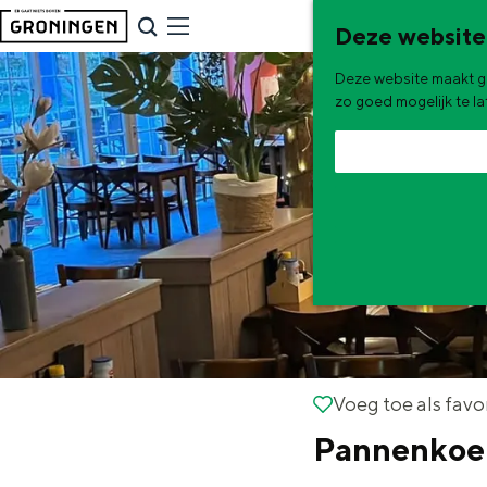
G
NU & NIEUW
Deze website
a
Uitagenda
Deze website maakt ge
n
Nieuwe winkels & horeca in 
zo goed mogelijk te l
a
a
r
d
e
h
o
m
e
De zomervakantie is begonnen! Dit
Voeg toe als favorie
Voeg toe als favo
p
Pannenkoe
Zomerwandelingen in Gron
a
Zwemplekken