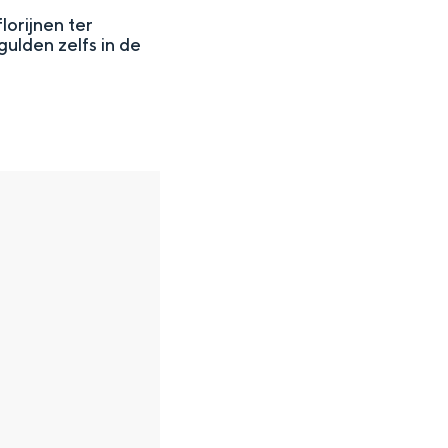
orijnen ter
ulden zelfs in de
en
n hofje, de weidsheid van het ommeland en de sporen van een