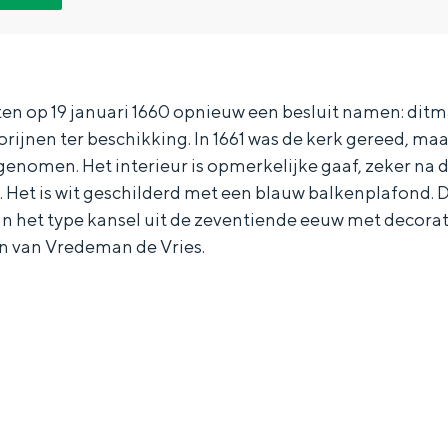
en op 19 januari 1660 opnieuw een besluit namen: ditm
rijnen ter beschikking. In 1661 was de kerk gereed, maar
 genomen. Het interieur is opmerkelijke gaaf, zeker na d
1. Het is wit geschilderd met een blauw balkenplafond. D
n het type kansel uit de zeventiende eeuw met decorat
 van Vredeman de Vries.
Bijzonder overnachten
. Van slapen in een voormalige graanzolder van een molen tot overnach