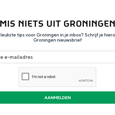
MIS NIETS UIT GRONINGE
leukste tips voor Groningen in je inbox? Schrijf je hier
Dagtripjes zonder auto
Groningen nieuwsbrief
veranderlijke landschap. Binen een mum van tijd sta je vanuit de stad 