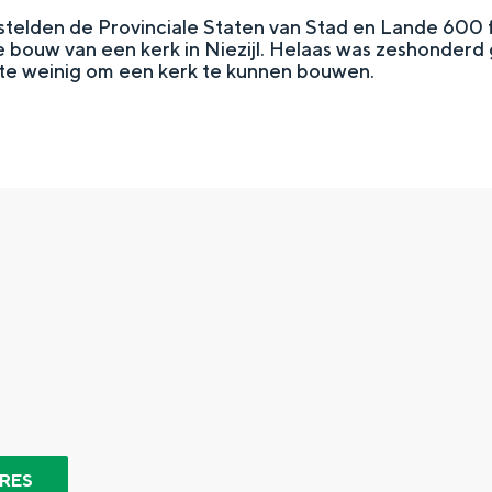
telden de Provinciale Staten van Stad en Lande 600 fl
 bouw van een kerk in Niezijl. Helaas was zeshonderd g
te weinig om een kerk te kunnen bouwen.
Top 10 bezienswaardighed
allend dicht bij elkaar. De levendigheid van de stad, de stilte van ee
RES