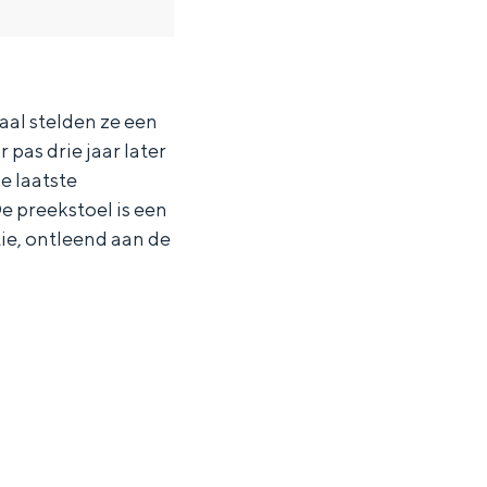
aal stelden ze een
 pas drie jaar later
e laatste
e preekstoel is een
ie, ontleend aan de
ten in een iglo van stro: Groningen biedt voor ieder wat wils.