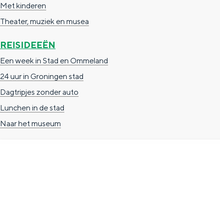
Met kinderen
g
g
c
Theater, muziek en musea
e
e
h
t
e
REISIDEEËN
a
n
Een week in Stad en Ommeland
a
S
24 uur in Groningen stad
l
e
Dagtripjes zonder auto
:
i
Lunchen in de stad
N
t
Naar het museum
e
e
d
e
r
TOERISTISCHE INFORMATIE
l
Groningen Store
a