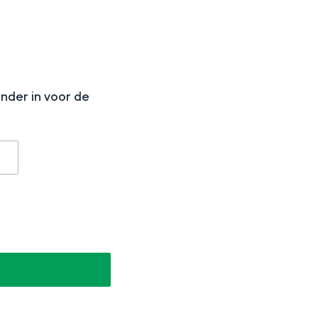
N
onder in voor de
aan de Waddenzee, midden in het groen of bij een schattig