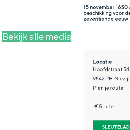
g
15 november 1650 s
beschikking voor de
e
DIT IS GRONINGEN
zeventiende eeuw 
Bekijk alle media
Locatie
Hoofdstraat 54
9842 PH
Niezijl
n
Plan je route
a
In Groningen ligt het allemaal opv
n
a
Route
eeuwenoud verleden.
a
r
Stad
a
K
SLEUTELAD
Provincie