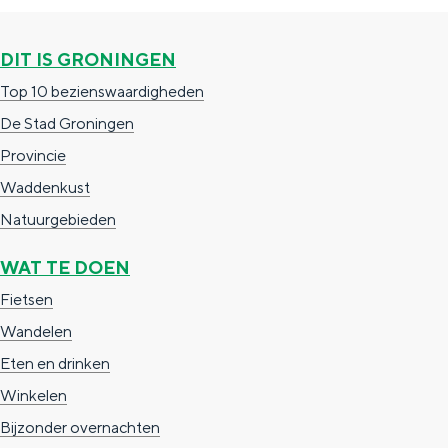
c
t
h
t
o
e
DIT IS GRONINGEN
e
t
n
Top 10 bezienswaardigheden
e
h
S
De Stad Groningen
r
e
i
Provincie
t
E
e
Waddenkust
a
n
z
Natuurgebieden
a
g
u
WAT TE DOEN
l
l
r
Fietsen
H
i
d
Wandelen
u
s
e
Eten en drinken
i
h
u
Winkelen
d
p
t
Bijzonder overnachten
i
a
s