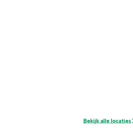
Fietsen
Wandelen
Eten & drinken
Winkelen
Overnachten
Met kinderen
Theater, muziek en musea
REISIDEEËN
Een week in Stad en Ommel
Een dag op pad in Groninge
Bekijk alle locaties