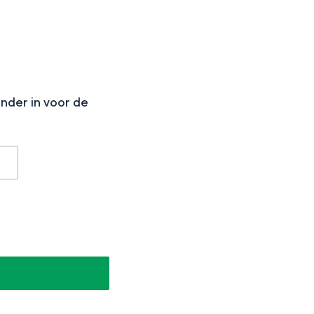
N
onder in voor de
aan de Waddenzee, midden in het groen of bij een schattig