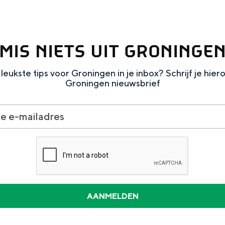
MIS NIETS UIT GRONINGE
Dagtripjes zonder auto
leukste tips voor Groningen in je inbox? Schrijf je hier
Groningen nieuwsbrief
veranderlijke landschap. Binen een mum van tijd sta je vanuit de stad 