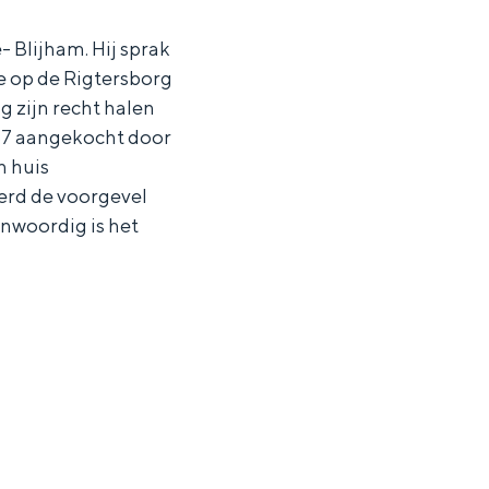
- Blijham. Hij sprak
de op de Rigtersborg
g zijn recht halen
937 aangekocht door
n huis
werd de voorgevel
enwoordig is het
ten in een iglo van stro: Groningen biedt voor ieder wat wils.