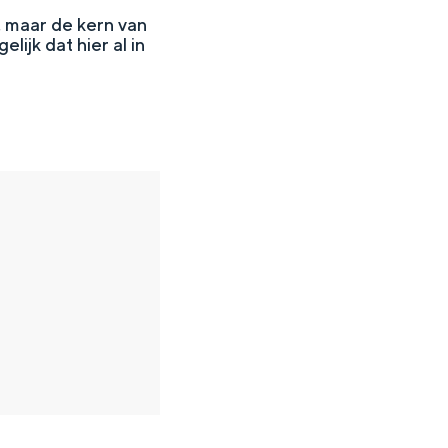
, maar de kern van
lijk dat hier al in
en
n hofje, de weidsheid van het ommeland en de sporen van een