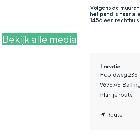
g
Volgens de muurank
het pand is naar all
e
DIT IS GRONINGEN
1456 een rechthuis
Bekijk alle media
Locatie
Hoofdweg 235
9695 AS
Bellin
n
Plan je route
a
In Groningen ligt het allemaal opv
n
a
Route
eeuwenoud verleden.
a
r
Stad
a
H
Provincie