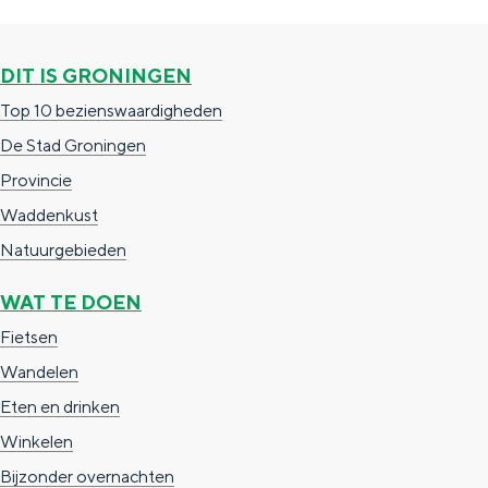
c
t
h
t
o
e
DIT IS GRONINGEN
e
t
n
Top 10 bezienswaardigheden
e
h
S
De Stad Groningen
r
e
i
Provincie
t
E
e
Waddenkust
a
n
z
Natuurgebieden
a
g
u
WAT TE DOEN
l
l
r
Fietsen
H
i
d
Wandelen
u
s
e
Eten en drinken
i
h
u
Winkelen
d
p
t
Bijzonder overnachten
i
a
s