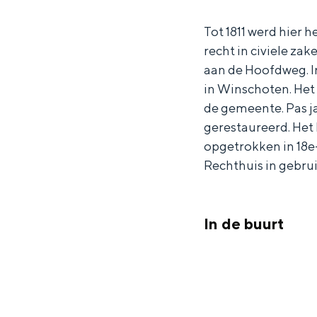
r
e
Waddenkust
Tot 1811 werd hier h
H
t
Natuurgebieden
recht in civiele za
e
R
aan de Hoofdweg. In
t
e
in Winschoten. Het
WAT TE DOEN
R
c
de gemeente. Pas ja
e
h
gerestaureerd. Het 
c
t
opgetrokken in 18e-
Rechthuis in gebrui
h
h
t
u
h
i
In de buurt
u
s
i
B
s
e
Overnachten was nog nooit zo leuk
B
l