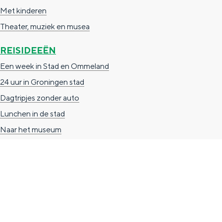
Met kinderen
g
g
c
Theater, muziek en musea
e
e
h
t
e
REISIDEEËN
a
n
Een week in Stad en Ommeland
a
S
24 uur in Groningen stad
l
e
Dagtripjes zonder auto
:
i
Lunchen in de stad
N
t
Naar het museum
e
e
d
e
r
TOERISTISCHE INFORMATIE
l
Groningen Store
a