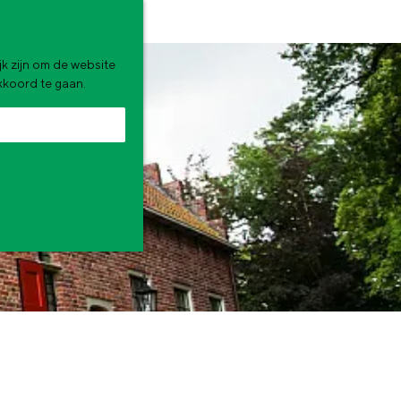
k zijn om de website
akkoord te gaan.
zomervakantie. Wat ga jij doen?