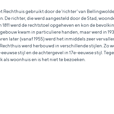
et Rechthuis gebruikt door de 'richter' van Bellingwolde
ken. De richter, die werd aangesteld door de Stad, woon
 1811 werd de rechtstoel opgeheven en kon de bevolkin
 gebouw kwam in particuliere handen, maar werd in 1
ren later (vanaf 1955) werd het inmiddels zeer vervalle
Rechthuis werd herbouwd in verschillende stijlen. Zo 
eeuwse stijl en de achtergevel in 17e-eeuwse stijl. Teg
k als woonhuis en is het niet te bezoeken.
Bijzonder overnachten
. Van slapen in een voormalige graanzolder van een molen tot overnach