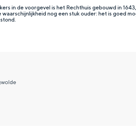
ers in de voorgevel is het Rechthuis gebouwd in 1643
e waarschijnlijkheid nog een stuk ouder: het is goed moge
 stond.
gwolde
Top 10 bezienswaardighed
allend dicht bij elkaar. De levendigheid van de stad, de stilte van ee