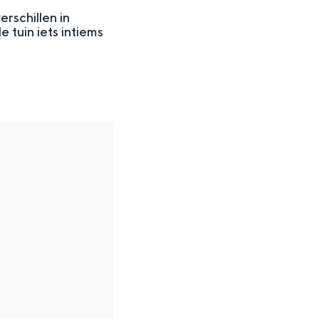
rschillen in
 tuin iets intiems
en
n hofje, de weidsheid van het ommeland en de sporen van een