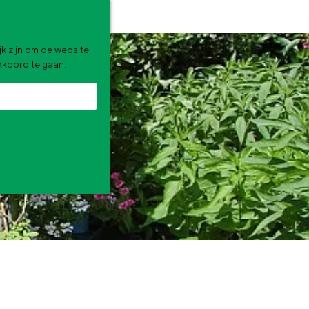
k zijn om de website
akkoord te gaan.
zomervakantie. Wat ga jij doen?