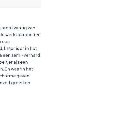
 jaren twintig van
g. De werkzaamheden
n een
 Later is er in het
ia een semi-verhard
oelt er als een
en. En waarin het
e charme geven.
nzelf groeit en
ten in een iglo van stro: Groningen biedt voor ieder wat wils.