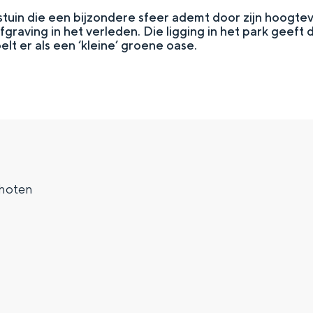
uin die een bijzondere sfeer ademt door zijn hoogteve
raving in het verleden. Die ligging in het park geeft de
elt er als een ‘kleine’ groene oase.
hoten
Top 10 bezienswaardighed
allend dicht bij elkaar. De levendigheid van de stad, de stilte van ee