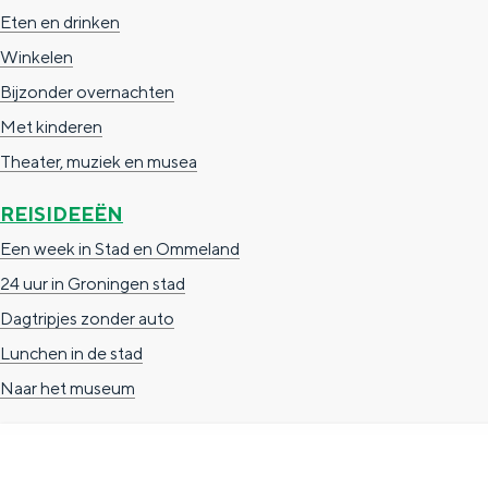
Eten en drinken
g
g
c
Winkelen
e
e
h
Bijzonder overnachten
t
e
Met kinderen
a
n
Theater, muziek en musea
a
S
l
e
REISIDEEËN
:
i
Een week in Stad en Ommeland
N
t
24 uur in Groningen stad
e
e
Dagtripjes zonder auto
d
Lunchen in de stad
e
Naar het museum
r
l
a