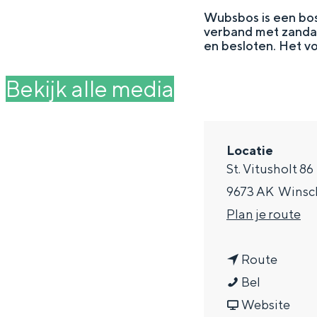
g
Wubsbos is een bost
verband met zandafg
e
DIT IS GRONINGEN
en besloten. Het vo
Bekijk alle media
Locatie
St. Vitusholt 86
9673 AK
Winsc
n
Plan je route
a
In Groningen ligt het allemaal opv
n
a
Route
eeuwenoud verleden.
W
a
r
Bel
Stad
u
a
v
W
Website
Provincie