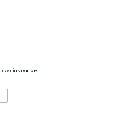
aan de Waddenzee, midden in het groen of bij een schattig
N
onder in voor de