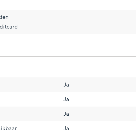
eden
editcard
Ja
and
Ja
n stad
Ja
hikbaar
Ja