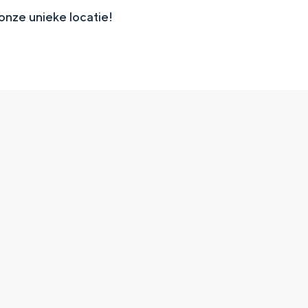
nze unieke locatie!
Top 10 bezienswaardighed
allend dicht bij elkaar. De levendigheid van de stad, de stilte van ee