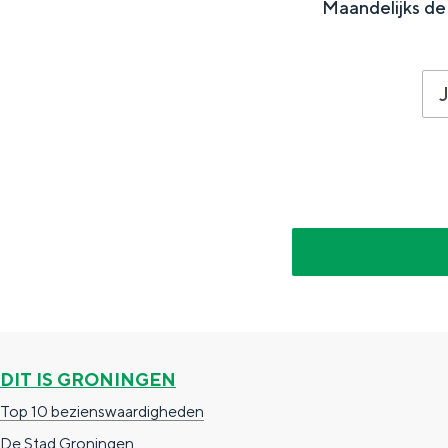
Maandelijks de 
n
d
s
DIT IS GRONINGEN
Top 10 bezienswaardigheden
De Stad Groningen