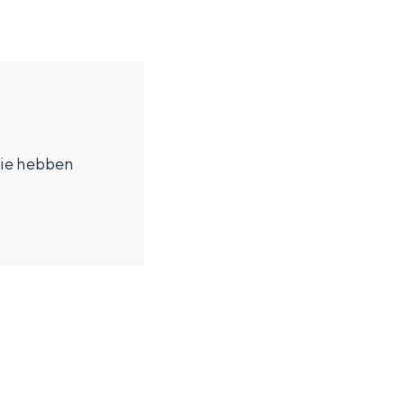
tie hebben
N