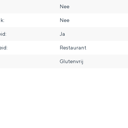
Nee
k:
Nee
id:
Ja
Dagtripjes zonder auto
id:
Restaurant
veranderlijke landschap. Binen een mum van tijd sta je vanuit de stad 
Glutenvrij