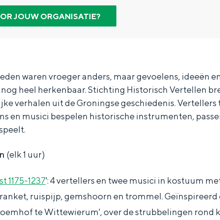
OR JOUW ORGANISATIE?
den waren vroeger anders, maar gevoelens, ideeën en
u nog heel herkenbaar. Stichting Historisch Vertellen b
jke verhalen uit de Groningse geschiedenis. Vertellers 
ms en musici bespelen historische instrumenten, passe
speelt.
en
(elk 1 uur)
st 1175-1237
': 4 vertellers en twee musici in kostuum me
Bijzonder overnachten
ranket, ruispijp, gemshoorn en trommel. Geïnspireerd 
. Van slapen in een voormalige graanzolder van een molen tot overnach
loemhof te Wittewierum', over de strubbelingen rond 