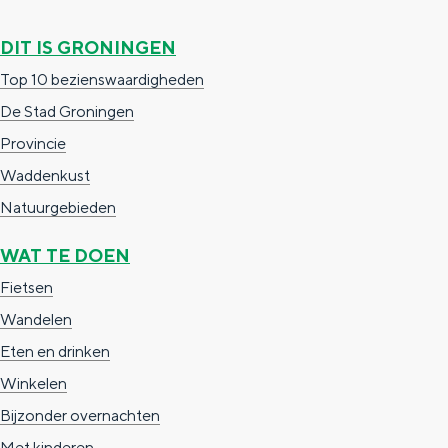
g
g
c
DIT IS GRONINGEN
e
e
h
Top 10 bezienswaardigheden
t
e
De Stad Groningen
a
n
Provincie
a
S
Waddenkust
l
e
Natuurgebieden
:
i
N
t
WAT TE DOEN
e
e
Fietsen
d
Wandelen
e
Eten en drinken
r
Winkelen
l
Bijzonder overnachten
a
Met kinderen