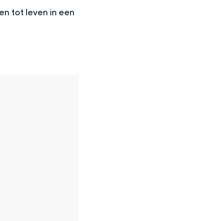
en tot leven in een
en
n hofje, de weidsheid van het ommeland en de sporen van een