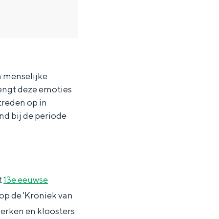
 menselijke
rengt deze emoties
treden op in
nd bij de periode
t
13e eeuwse
op de 'Kroniek van
ten in een iglo van stro: Groningen biedt voor ieder wat wils.
kerken en kloosters