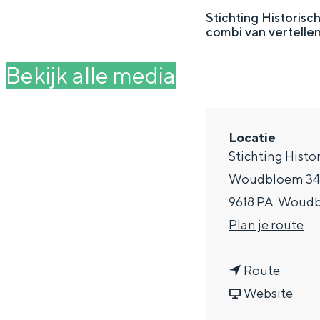
g
Stichting Historisc
combi van vertelle
e
DIT IS GRONINGEN
Bekijk alle media
Locatie
Stichting Histo
Woudbloem 34
9618 PA
Woudb
n
Plan je route
a
In Groningen ligt het allemaal opv
eeuwenoud verleden.
n
a
Route
a
v
r
Website
Stad
a
a
S
Provincie