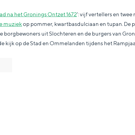
aad na het Gronings Ontzet 1672
’: vijf vertellers en twe
e muziek
op pommer, kwartbasdulciaan en tupan. De p
de borgbewoners uit Slochteren en de burgers van Gro
de kijk op de Stad en Ommelanden tijdens het Rampjaa
and
n stad