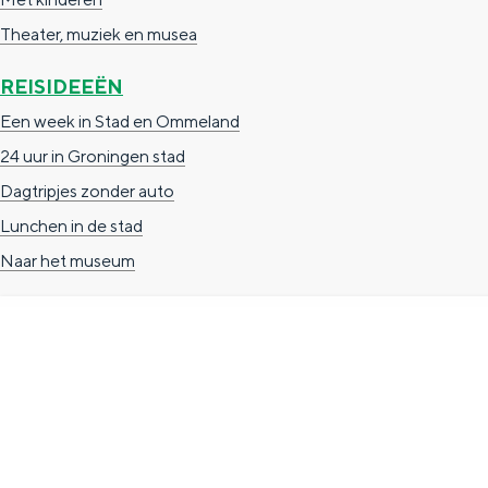
n
Theater, muziek en musea
d
REISIDEEËN
s
Een week in Stad en Ommeland
24 uur in Groningen stad
Dagtripjes zonder auto
Lunchen in de stad
Naar het museum
TOERISTISCHE INFORMATIE
Groningen Store