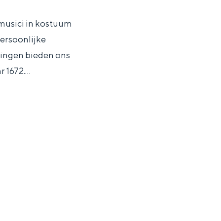
e musici in kostuum
ersoonlijke
ningen bieden ons
r 1672.…