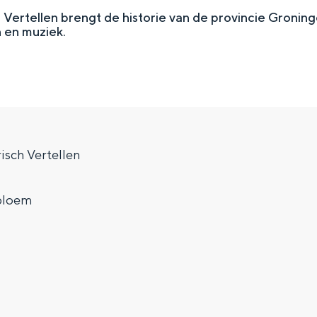
h Vertellen brengt de historie van de provincie Groning
n en muziek.
risch Vertellen
loem
Top 10 bezienswaardighed
allend dicht bij elkaar. De levendigheid van de stad, de stilte van ee