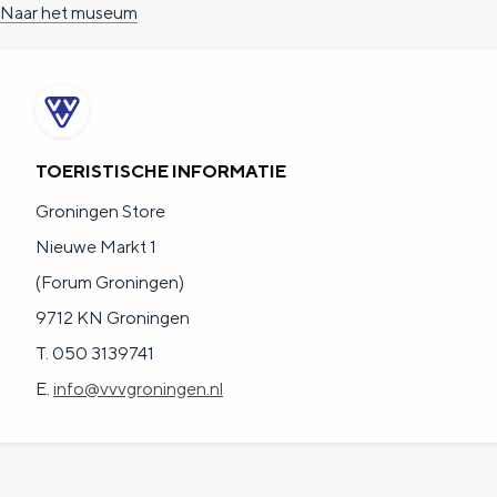
Naar het museum
a
n
a
S
l
e
:
i
N
t
TOERISTISCHE INFORMATIE
e
e
Groningen Store
d
Nieuwe Markt 1
e
(Forum Groningen)
r
9712 KN Groningen
l
T. 050 3139741
a
E.
info@vvvgroningen.nl
n
d
s