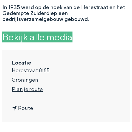
g
Wat ga jij doen?
In 1935 werd op de hoek van de Herestraat en het
Gedempte Zuiderdiep een
e
Zomerwandelingen in Groningen
bedrijfsverzamelgebouw gebouwd.
Zwemplekken
Bekijk alle media
DIT IS GRONINGEN
Locatie
Herestraat 8185
Groningen
n
Plan je route
a
n
a
Route
a
r
Top 10
bezienswaardigheden
a
D