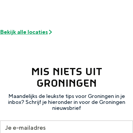
Met kinderen
Theater, muziek en musea
REISIDEEËN
Bekijk alle locaties
Een week in Stad en Ommeland
Een dag op pad in Groningen stad
MIS NIETS UIT
GRONINGEN
Maandelijks de leukste tips voor Groningen in je
inbox? Schrijf je hieronder in voor de Groningen
nieuwsbrief
Dagtripjes zonder auto