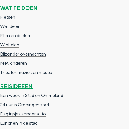
e
h
S
WAT TE DOEN
r
e
i
Fietsen
t
E
e
Wandelen
a
n
z
Eten en drinken
a
g
u
Winkelen
l
l
r
Bijzonder overnachten
H
i
d
Met kinderen
u
s
e
Theater, muziek en musea
i
h
u
REISIDEEËN
d
p
t
Een week in Stad en Ommeland
i
a
s
24 uur in Groningen stad
g
g
c
Dagtripjes zonder auto
e
e
h
Lunchen in de stad
t
e