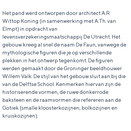
r
e
In Groningen ligt het allemaal opvallend
dicht bij elkaar. De levendigheid van de
Het pand werd ontworpen door architect A.R.
D
F
stad, de stilte van een hofje, de
Wittop Koning (in samenwerking met A.Th. van
e
a
weidsheid van het ommeland en de
Elmpt) in opdracht van
sporen van een eeuwenoud verleden.
F
u
levensverzekeringsmaatschappij De Utrecht. Het
a
n
Stad
gebouw kreeg al snel de naam De Faun, vanwege de
u
mythologische figuren die je op verschillende
Provincie
n
plekken in het ontwerp tegenkomt. De figuren
Waddenkust
werden gemaakt door de Groninger beeldhouwer
Natuurgebieden
Willem Valk. De stijl van het gebouw sluit aan bij die
van de Delftse School. Kenmerken hiervan zijn de
historiserende vormen, de ruwe donkerrode
WAT TE DOEN
baksteen en de raamvormen die refereren aan de
Gotiek (smalle kloosterkozijnen, bolkozijnen en
kruiskozijnen).