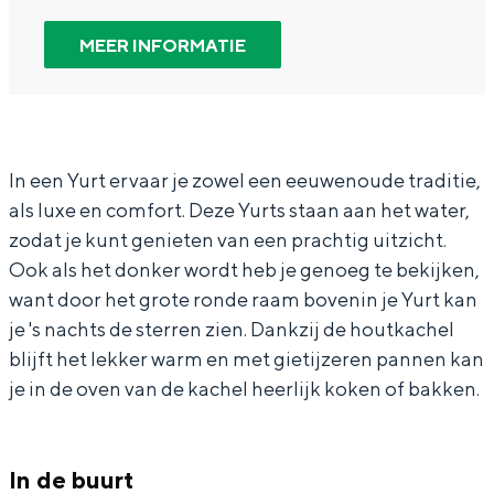
r
a
a
o
In Groningen ligt het allemaal opvallend
N
r
n
o
dicht bij elkaar. De levendigheid van de
MEER INFORMATIE
stad, de stilte van een hofje, de
o
N
N
r
weidsheid van het ommeland en de
o
o
o
d
sporen van een eeuwenoud verleden.
r
o
o
e
Stad
d
r
r
r
In een Yurt ervaar je zowel een eeuwenoude traditie,
Provincie
als luxe en comfort. Deze Yurts staan aan het water,
e
d
d
Y
zodat je kunt genieten van een prachtig uitzicht.
Waddenkust
r
e
e
u
Ook als het donker wordt heb je genoeg te bekijken,
Natuurgebieden
Y
r
r
r
want door het grote ronde raam bovenin je Yurt kan
u
Y
Y
t
je 's nachts de sterren zien. Dankzij de houtkachel
WAT TE DOEN
r
u
u
s
blijft het lekker warm en met gietijzeren pannen kan
je in de oven van de kachel heerlijk koken of bakken.
t
r
r
s
t
t
s
s
In de buurt