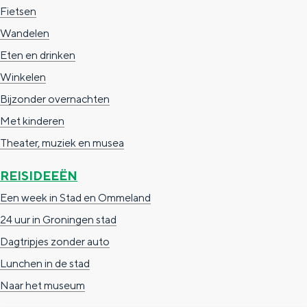
e
h
S
Fietsen
r
e
i
Wandelen
t
E
e
Eten en drinken
a
n
z
Winkelen
a
g
u
Bijzonder overnachten
l
l
r
Met kinderen
H
i
d
Theater, muziek en musea
u
s
e
REISIDEEËN
i
h
u
Een week in Stad en Ommeland
d
p
t
24 uur in Groningen stad
i
a
s
Dagtripjes zonder auto
g
g
c
Lunchen in de stad
e
e
h
Naar het museum
t
e