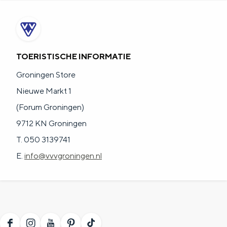
a
n
a
S
l
e
:
i
TOERISTISCHE INFORMATIE
N
t
Groningen Store
e
e
Nieuwe Markt 1
d
(Forum Groningen)
e
9712 KN Groningen
r
T. 050 3139741
l
E.
info@vvvgroningen.nl
a
n
d
s