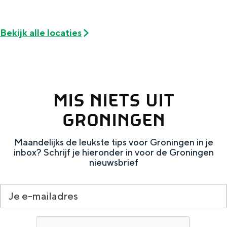
Met kinderen
Theater, muziek en musea
Bekijk alle locaties
REISIDEEËN
Een week in Stad en Ommeland
Een dag op pad in Groningen stad
MIS NIETS UIT
GRONINGEN
Maandelijks de leukste tips voor Groningen in je
inbox? Schrijf je hieronder in voor de Groningen
nieuwsbrief
Dagtripjes zonder auto