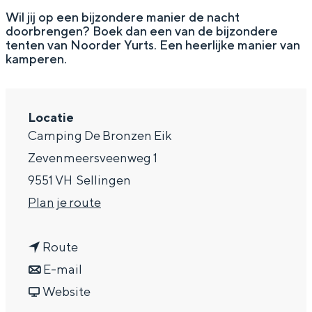
g
Wat ga jij doen?
Wil jij op een bijzondere manier de nacht
doorbrengen? Boek dan een van de bijzondere
e
Zomerwandelingen in Groningen
tenten van Noorder Yurts. Een heerlijke manier van
kamperen.
Zwemplekken
DIT IS GRONINGEN
Locatie
Camping De Bronzen Eik
Zevenmeersveenweg 1
9551 VH
Sellingen
n
Plan je route
a
n
a
Route
a
n
r
E-mail
Top 10
a
a
v
N
Website
bezienswaardigheden