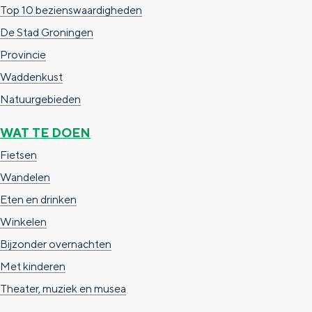
e
h
S
Top 10 bezienswaardigheden
r
e
i
De Stad Groningen
t
E
e
Provincie
a
n
z
Waddenkust
a
g
u
Natuurgebieden
l
l
r
WAT TE DOEN
H
i
d
Fietsen
u
s
e
Wandelen
i
h
u
Eten en drinken
d
p
t
Winkelen
i
a
s
Bijzonder overnachten
g
g
c
Met kinderen
e
e
h
Theater, muziek en musea
t
e