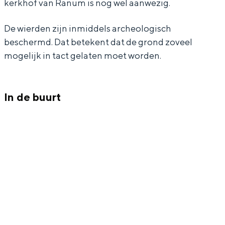
kerkhof van Ranum is nog wel aanwezig.
m
De wierden zijn inmiddels archeologisch
beschermd. Dat betekent dat de grond zoveel
Bijzonder overnachten
mogelijk in tact gelaten moet worden.
Overnachten was nog nooit zo leuk. Van
slapen in een voormalige graanzolder
In de buurt
van een molen tot overnachten in een
iglo van stro: Groningen biedt voor ieder
wat wils.
Fietsen
Wandelen
Eten & drinken
Winkelen
Overnachten