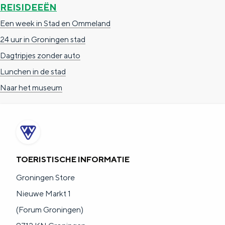
a
REISIDEEËN
n
a
S
Een week in Stad en Ommeland
l
e
24 uur in Groningen stad
:
i
Dagtripjes zonder auto
N
t
Lunchen in de stad
e
e
Naar het museum
d
e
r
l
TOERISTISCHE INFORMATIE
a
Groningen Store
n
Nieuwe Markt 1
d
(Forum Groningen)
s