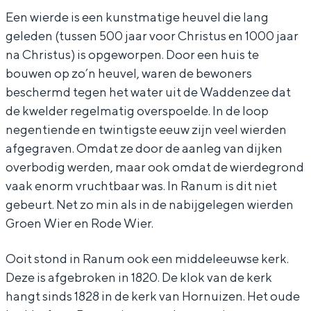
In Groningen ligt het allemaal opvallend
Een wierde is een kunstmatige heuvel die lang
W
e
dicht bij elkaar. De levendigheid van de
geleden (tussen 500 jaar voor Christus en 1000 jaar
i
r
stad, de stilte van een hofje, de
na Christus) is opgeworpen. Door een huis te
weidsheid van het ommeland en de
e
d
bouwen op zo’n heuvel, waren de bewoners
sporen van een eeuwenoud verleden.
r
e
beschermd tegen het water uit de Waddenzee dat
Stad
d
d
de kwelder regelmatig overspoelde. In de loop
Provincie
e
o
negentiende en twintigste eeuw zijn veel wierden
afgegraven. Omdat ze door de aanleg van dijken
d
r
Waddenkust
overbodig werden, maar ook omdat de wierdegrond
o
p
Natuurgebieden
vaak enorm vruchtbaar was. In Ranum is dit niet
r
R
gebeurt. Net zo min als in de nabijgelegen wierden
p
a
WAT TE DOEN
Groen Wier en Rode Wier.
R
n
Ooit stond in Ranum ook een middeleeuwse kerk.
a
u
Deze is afgebroken in 1820. De klok van de kerk
n
m
hangt sinds 1828 in de kerk van Hornuizen. Het oude
u