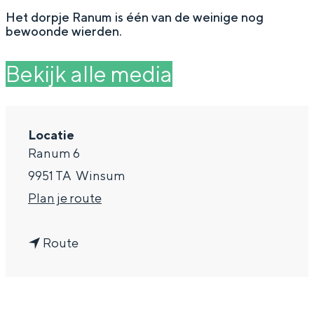
g
Wat ga jij doen?
Het dorpje Ranum is één van de weinige nog
bewoonde wierden.
e
Zomerwandelingen in Groningen
Zwemplekken
Bekijk alle media
DIT IS GRONINGEN
Locatie
Ranum 6
9951 TA
Winsum
n
Plan je route
a
n
a
Route
a
r
Top 10
a
W
bezienswaardigheden
r
i