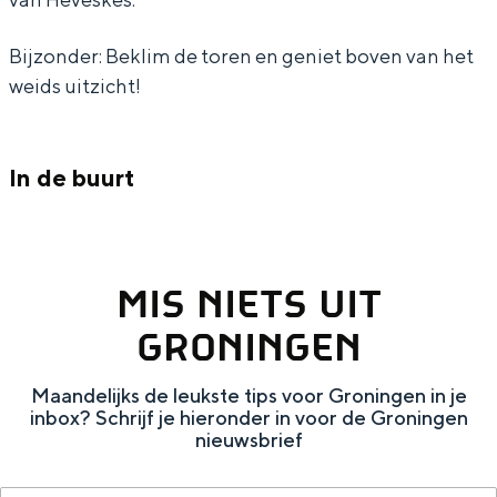
Bijzonder: Beklim de toren en geniet boven van het
weids uitzicht!
Bijzonder overnachten
Overnachten was nog nooit zo leuk. Van
In de buurt
slapen in een voormalige graanzolder
van een molen tot overnachten in een
iglo van stro: Groningen biedt voor ieder
wat wils.
MIS NIETS UIT
Fietsen
GRONINGEN
Wandelen
Eten & drinken
Maandelijks de leukste tips voor Groningen in je
inbox? Schrijf je hieronder in voor de Groningen
Winkelen
nieuwsbrief
Overnachten