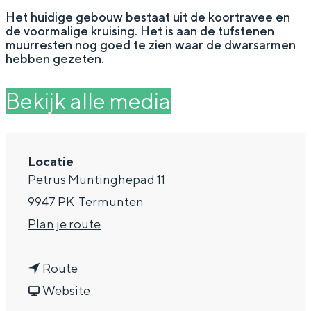
g
Wat ga jij doen?
Het huidige gebouw bestaat uit de koortravee en
de voormalige kruising. Het is aan de tufstenen
e
Zomerwandelingen in Groningen
muurresten nog goed te zien waar de dwarsarmen
hebben gezeten.
Zwemplekken
Bekijk alle media
DIT IS GRONINGEN
Locatie
Petrus Muntinghepad 11
9947 PK
Termunten
n
Plan je route
a
n
a
Route
Top 10
a
v
r
Website
bezienswaardigheden