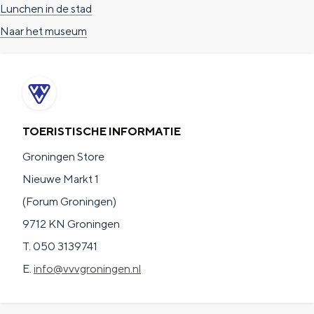
Lunchen in de stad
e
h
S
Naar het museum
r
e
i
t
E
e
a
n
z
a
g
u
l
l
r
TOERISTISCHE INFORMATIE
H
i
d
Groningen Store
u
s
e
Nieuwe Markt 1
i
h
u
(Forum Groningen)
d
p
t
9712 KN Groningen
i
a
s
T. 050 3139741
g
g
c
E.
info@vvvgroningen.nl
e
e
h
t
e