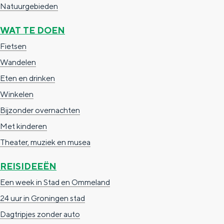
De rijkdom van Groningen is haar
Natuurgebieden
veranderlijke landschap. Binen een mum
van tijd sta je vanuit de stad aan de
WAT TE DOEN
Waddenzee, midden in het groen of bij
Fietsen
een schattig wierdedorp.
Wandelen
Lunchen in de stad
Eten en drinken
Naar het museum
Winkelen
Bijzonder overnachten
S
n
nl
Met kinderen
e
l
Nederlands
Theater, muziek en musea
l
G
G
English
en
Deutsch
de
REISIDEEËN
e
o
e
Een week in Stad en Ommeland
c
t
h
24 uur in Groningen stad
t
o
e
Dagtripjes zonder auto
e
t
n