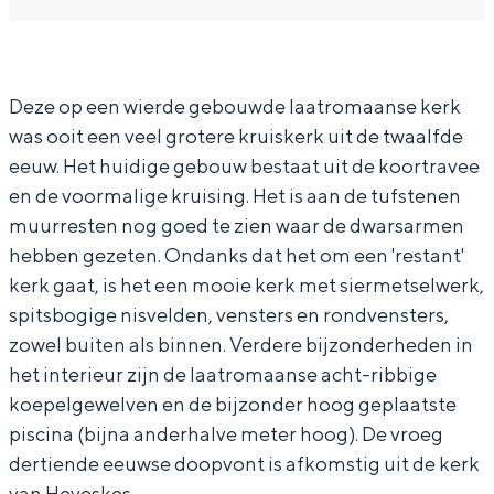
a
a
U
In Groningen ligt het allemaal opvallend
r
n
r
dicht bij elkaar. De levendigheid van de
stad, de stilte van een hofje, de
U
U
s
weidsheid van het ommeland en de
Deze op een wierde gebouwde laatromaanse kerk
r
r
u
sporen van een eeuwenoud verleden.
was ooit een veel grotere kruiskerk uit de twaalfde
s
s
s
Stad
eeuw. Het huidige gebouw bestaat uit de koortravee
u
u
k
en de voormalige kruising. Het is aan de tufstenen
Provincie
s
s
e
muurresten nog goed te zien waar de dwarsarmen
Waddenkust
k
k
r
hebben gezeten. Ondanks dat het om een 'restant'
Natuurgebieden
e
e
k
kerk gaat, is het een mooie kerk met siermetselwerk,
spitsbogige nisvelden, vensters en rondvensters,
r
r
zowel buiten als binnen. Verdere bijzonderheden in
WAT TE DOEN
k
k
het interieur zijn de laatromaanse acht-ribbige
koepelgewelven en de bijzonder hoog geplaatste
piscina (bijna anderhalve meter hoog). De vroeg
dertiende eeuwse doopvont is afkomstig uit de kerk
van Heveskes.