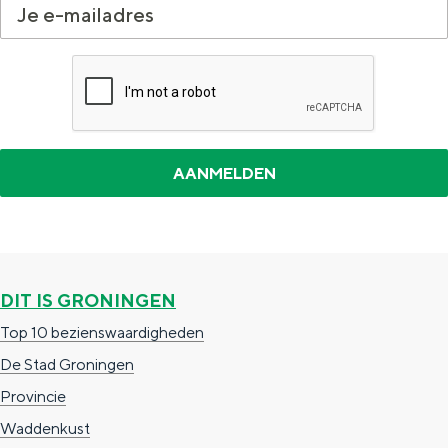
Met kinderen
Theater, muziek en musea
REISIDEEËN
Een week in Stad en Ommeland
Een dag op pad in Groningen stad
DIT IS GRONINGEN
Top 10 bezienswaardigheden
De Stad Groningen
Provincie
Dagtripjes zonder auto
Waddenkust