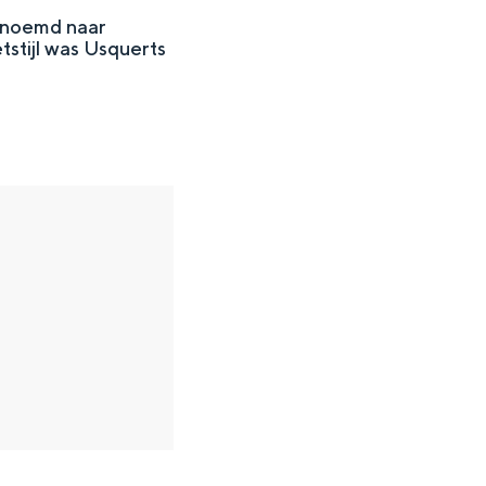
ernoemd naar
tstijl was Usquerts
en
n hofje, de weidsheid van het ommeland en de sporen van een