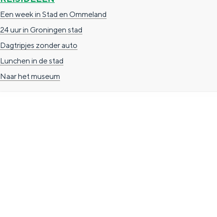
g
g
c
Een week in Stad en Ommeland
e
e
h
24 uur in Groningen stad
t
e
Dagtripjes zonder auto
a
n
Lunchen in de stad
a
S
Naar het museum
l
e
:
i
N
t
e
e
TOERISTISCHE INFORMATIE
d
Groningen Store
e
Nieuwe Markt 1
r
(Forum Groningen)
l
9712 KN Groningen
a