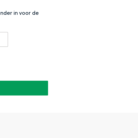
onder in voor de
aan de Waddenzee, midden in het groen of bij een schattig