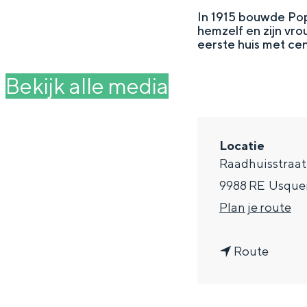
g
In 1915 bouwde Pop
hemzelf en zijn vr
e
DIT IS GRONINGEN
eerste huis met ce
Bekijk alle media
Locatie
Raadhuisstraat
9988 RE
Usque
n
Plan je route
a
In Groningen ligt het allemaal opv
n
a
Route
eeuwenoud verleden.
a
r
Stad
a
V
Provincie