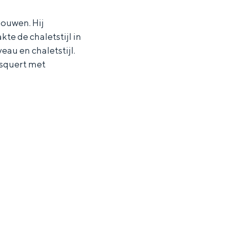
bouwen. Hij
kte de chaletstijl in
au en chaletstijl.
Usquert met
ten in een iglo van stro: Groningen biedt voor ieder wat wils.