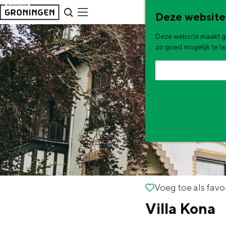
G
NU & NIEUW
Deze website
a
Uitagenda
Deze website maakt ge
n
Nieuwe winkels & horeca in 
zo goed mogelijk te l
a
a
r
d
e
h
o
m
e
De zomervakantie is begonnen! Dit
Voeg toe als favorie
Voeg toe als favo
p
Villa Kona
Zomerwandelingen in Gron
a
Zwemplekken