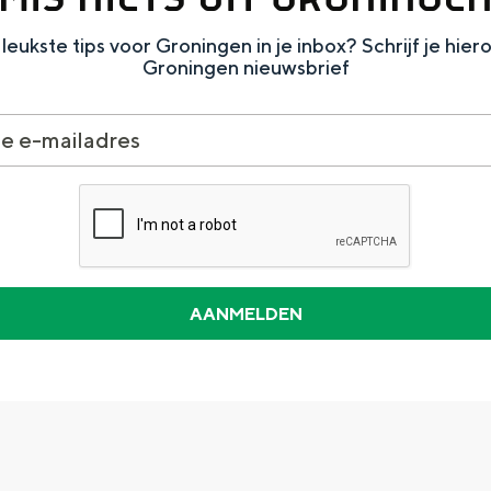
leukste tips voor Groningen in je inbox? Schrijf je hier
Groningen nieuwsbrief
Dagtripjes zonder auto
veranderlijke landschap. Binen een mum van tijd sta je vanuit de stad 