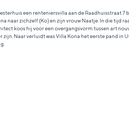
Westerhuis een renteniersvilla aan de Raadhuisstraat 7 
 naar zichzelf (Ko) en zijn vrouw Naatje. In die tijd raa
hitect koos hij voor een overgangsvorm tussen art nouve
r zijn. Naar verluidt was Villa Kona het eerste pand in 
g.
Bijzonder overnachten
. Van slapen in een voormalige graanzolder van een molen tot overnach