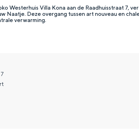
ko Westerhuis Villa Kona aan de Raadhuisstraat 7, v
ouw Naatje. Deze overgang tussen art nouveau en chale
ntrale verwarming.
 7
rt
Top 10 bezienswaardighed
allend dicht bij elkaar. De levendigheid van de stad, de stilte van ee