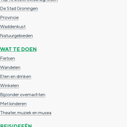
c
t
h
De Stad Groningen
t
o
e
Provincie
e
t
n
Waddenkust
e
h
S
Natuurgebieden
r
e
i
WAT TE DOEN
t
E
e
Fietsen
a
n
z
Wandelen
a
g
u
Eten en drinken
l
l
r
Winkelen
H
i
d
Bijzonder overnachten
u
s
e
Met kinderen
i
h
u
Theater, muziek en musea
d
p
t
i
a
s
REISIDEEËN