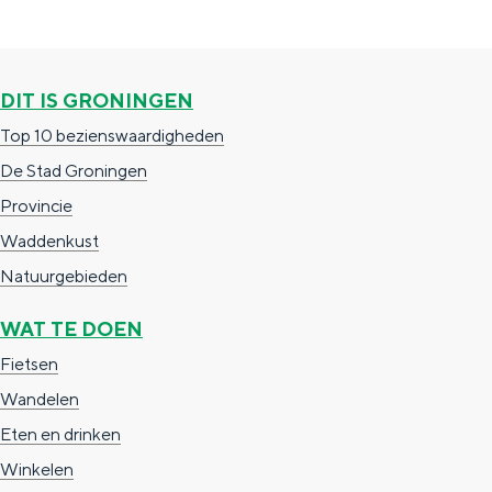
e
h
S
r
e
i
t
E
e
DIT IS GRONINGEN
a
n
z
Top 10 bezienswaardigheden
a
g
u
De Stad Groningen
l
l
r
Provincie
H
i
d
Waddenkust
u
s
e
Natuurgebieden
i
h
u
WAT TE DOEN
d
p
t
Fietsen
i
a
s
Wandelen
g
g
c
Eten en drinken
e
e
h
Winkelen
t
e