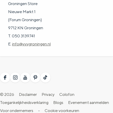
Groningen Store
Nieuwe Markt 1
(Forum Groningen)
9712 KN Groningen
T. 050 3139741
E.
info@vvvgroningen.nl
F
I
Y
P
T
a
n
o
i
i
© 2026
Disclaimer
Privacy
Colofon
c
s
u
n
k
Toegankelijkheidsverklaring
Blogs
Evenement aanmelden
e
t
T
t
T
Voor ondernemers
-
Cookie voorkeuren