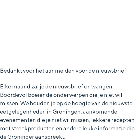
g
Wat ga jij doen?
e
Zomerwandelingen in Groningen
Zwemplekken
DIT IS GRONINGEN
Bedankt voor het aanmelden voor de nieuwsbrief!
Elke maand zal je de nieuwsbrief ontvangen.
Boordevol boeiende onderwerpen die je niet wil
missen. We houden je op de hoogte van de nieuwste
eetgelegenheden in Groningen, aankomende
evenementen die je niet wil missen, lekkere recepten
Top 10
met streekproducten en andere leuke informatie die
bezienswaardigheden
de Groninger aanspreekt.