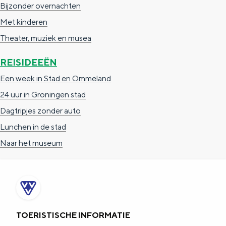
Bijzonder overnachten
a
n
Met kinderen
a
S
Theater, muziek en musea
l
e
:
i
REISIDEEËN
N
t
Een week in Stad en Ommeland
e
e
24 uur in Groningen stad
d
Dagtripjes zonder auto
e
Lunchen in de stad
r
Naar het museum
l
a
n
d
TOERISTISCHE INFORMATIE
s