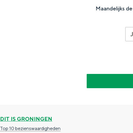
n
n
n
Maandelijks de 
a
d
c
s
h
t
e
n
DIT IS GRONINGEN
Top 10 bezienswaardigheden