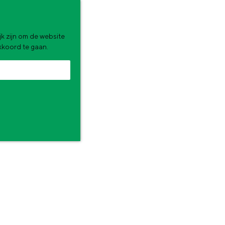
k zijn om de website
akkoord te gaan.
zomervakantie. Wat ga jij doen?