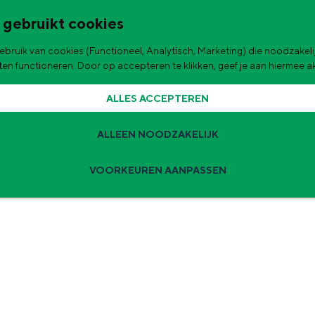
 gebruikt cookies
bruik van cookies (Functioneel, Analytisch, Marketing) die noodzakelij
de stad
aten functioneren. Door op accepteren te klikken, geef je aan hiermee 
ALLES ACCEPTEREN
ALLEEN NOODZAKELIJK
VOORKEUREN AANPASSEN
Zomervakantie tips
 zijn de leukste uitjes voor kinderen in Stad en Ommeland voor deze 
ingen