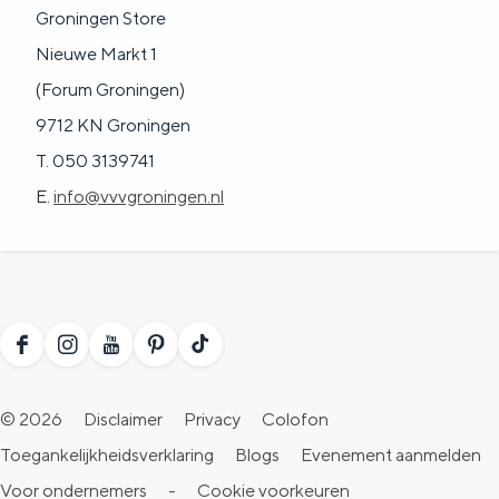
Groningen Store
Nieuwe Markt 1
(Forum Groningen)
9712 KN Groningen
T. 050 3139741
E.
info@vvvgroningen.nl
F
I
Y
P
T
a
n
o
i
i
© 2026
Disclaimer
Privacy
Colofon
c
s
u
n
k
Toegankelijkheidsverklaring
Blogs
Evenement aanmelden
e
t
T
t
T
Voor ondernemers
-
Cookie voorkeuren