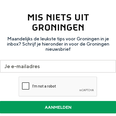
a
n
e
k
a
S
MIS NIETS UIT
t
e
l
e
s
n
GRONINGEN
:
i
e
N
t
Maandelijks de leukste tips voor Groningen in je
n
inbox? Schrijf je hieronder in voor de Groningen
e
e
nieuwsbrief
d
e
r
l
a
n
d
s