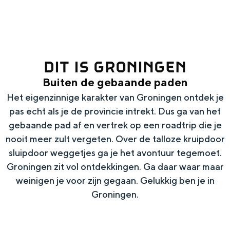
g
Wat ga jij doen?
e
Zomerwandelingen in Groningen
Zwemplekken
DIT IS GRONINGEN
Buiten de gebaande paden
DIT IS GRONINGEN
Het eigenzinnige karakter van Groningen ontdek je
pas echt als je de provincie intrekt. Dus ga van het
gebaande pad af en vertrek op een roadtrip die je
nooit meer zult vergeten. Over de talloze kruipdoor
sluipdoor weggetjes ga je het avontuur tegemoet.
Groningen zit vol ontdekkingen. Ga daar waar maar
weinigen je voor zijn gegaan. Gelukkig ben je in
Groningen.
Top 10
bezienswaardigheden