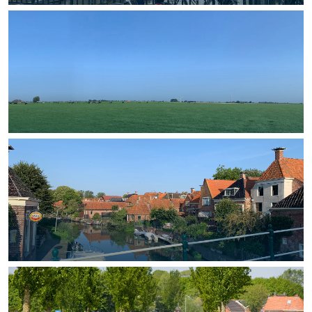
Bijzonder overnachten
Overnachten was nog nooit zo leuk. Van
slapen in een voormalige graanzolder
van een molen tot overnachten in een
iglo van stro: Groningen biedt voor ieder
wat wils.
Fietsen
Wandelen
Eten & drinken
Winkelen
Overnachten