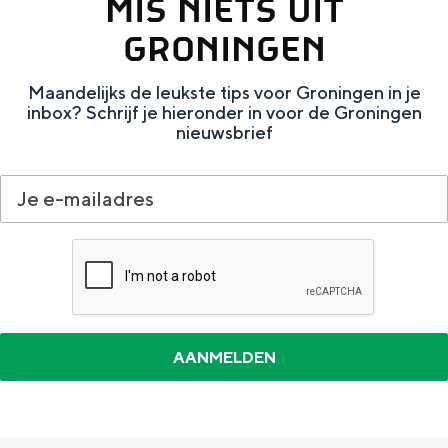
MIS NIETS UIT
e
:
GRONINGEN
K
Maandelijks de leukste tips voor Groningen in je
i
inbox? Schrijf je hieronder in voor de Groningen
e
nieuwsbrief
k
o
v
e
r
d
i
e
k