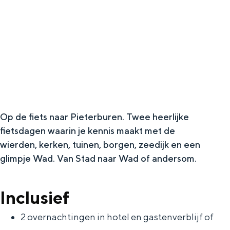
g
Wat ga jij doen?
e
Zomerwandelingen in Groningen
Zwemplekken
DIT IS GRONINGEN
Op de fiets naar Pieterburen. Twee heerlijke
fietsdagen waarin je kennis maakt met de
wierden, kerken, tuinen, borgen, zeedijk en een
glimpje Wad. Van Stad naar Wad of andersom.
Inclusief
Top 10
bezienswaardigheden
2 overnachtingen in hotel en gastenverblijf of