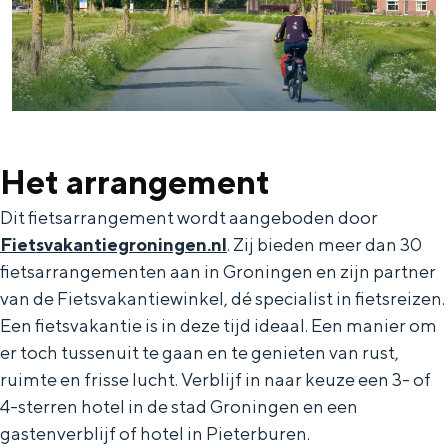
Met kinderen
Theater, muziek en musea
REISIDEEËN
Een week in Stad en Ommeland
Een dag op pad in Groningen stad
Het arrangement
Dit fietsarrangement wordt aangeboden door
Fietsvakantiegroningen.nl
. Zij bieden meer dan 30
fietsarrangementen aan in Groningen en zijn partner
van de Fietsvakantiewinkel, dé specialist in fietsreizen.
Een fietsvakantie is in deze tijd ideaal. Een manier om
er toch tussenuit te gaan en te genieten van rust,
ruimte en frisse lucht. Verblijf in naar keuze een 3- of
4-sterren hotel in de stad Groningen en een
Dagtripjes zonder auto
gastenverblijf of hotel in Pieterburen.