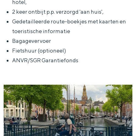
hotel,
In Groningen ligt het allemaal opvallend
2 keer ontbijt p.p. verzorgd 'aan huis',
dicht bij elkaar. De levendigheid van de
stad, de stilte van een hofje, de
Gedetailleerde route-boekjes met kaarten en
weidsheid van het ommeland en de
toeristische informatie
sporen van een eeuwenoud verleden.
Bagagevervoer
Stad
Fietshuur (optioneel)
Provincie
ANVR/SGR Garantiefonds
Waddenkust
Natuurgebieden
WAT TE DOEN