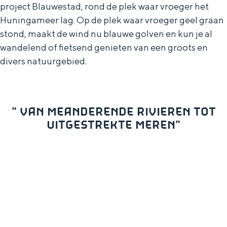
De rijkdom van Groningen is haar
project Blauwestad, rond de plek waar vroeger het
veranderlijke landschap. Binen een mum
Huningameer lag. Op de plek waar vroeger geel graan
van tijd sta je vanuit de stad aan de
stond, maakt de wind nu blauwe golven en kun je al
Waddenzee, midden in het groen of bij
wandelend of fietsend genieten van een groots en
een schattig wierdedorp.
divers natuurgebied.
Lunchen in de stad
Naar het museum
" VAN MEANDERENDE RIVIEREN TOT
S
n
nl
UITGESTREKTE MEREN"
e
l
Nederlands
l
G
G
English
en
Deutsch
de
e
o
e
c
t
h
t
o
e
e
t
n