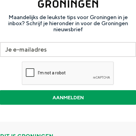
n
GRONINGEN
l
d
Maandelijks de leukste tips voor Groningen in je
e
e
inbox? Schrijf je hieronder in voor de Groningen
n
G
nieuwsbrief
i
r
n
a
O
a
l
n
d
r
a
e
m
p
b
u
t
b
l