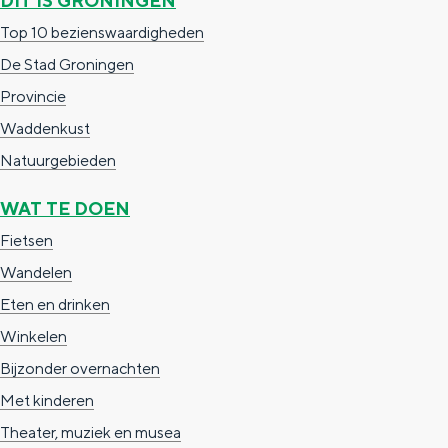
DIT IS GRONINGEN
i
e
Top 10 bezienswaardigheden
k
De Stad Groningen
Provincie
Waddenkust
Natuurgebieden
WAT TE DOEN
Fietsen
Wandelen
Eten en drinken
Winkelen
Bijzonder overnachten
Met kinderen
Theater, muziek en musea