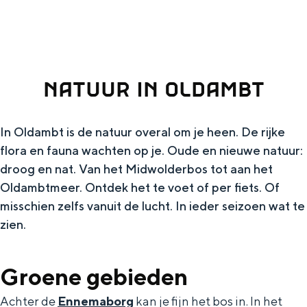
g
Wat ga jij doen?
e
Zomerwandelingen in Groningen
Zwemplekken
NATUUR IN OLDAMBT
DIT IS GRONINGEN
In Oldambt is de natuur overal om je heen. De rijke
flora en fauna wachten op je. Oude en nieuwe natuur:
droog en nat. Van het Midwolderbos tot aan het
Oldambtmeer. Ontdek het te voet of per fiets. Of
misschien zelfs vanuit de lucht. In ieder seizoen wat te
zien.
Groene gebieden
Top 10
bezienswaardigheden
Achter de
Ennemaborg
kan je fijn het bos in. In het