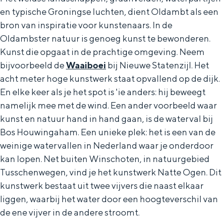
a
n
en typische Groningse luchten, dient Oldambt als een
a
S
bron van inspiratie voor kunstenaars. In de
Oldambster natuur is genoeg kunst te bewonderen.
l
e
Kunst die opgaat in de prachtige omgeving. Neem
:
i
bijvoorbeeld de
Waaiboei
bij Nieuwe Statenzijl. Het
N
t
acht meter hoge kunstwerk staat opvallend op de dijk.
e
e
En elke keer als je het spot is 'ie anders: hij beweegt
d
namelijk mee met de wind. Een ander voorbeeld waar
e
kunst en natuur hand in hand gaan, is de waterval bij
Bos Houwingaham. Een unieke plek: het is een van de
r
weinige watervallen in Nederland waar je onderdoor
l
kan lopen. Net buiten Winschoten, in natuurgebied
a
Tusschenwegen, vind je het kunstwerk Natte Ogen. Dit
n
kunstwerk bestaat uit twee vijvers die naast elkaar
d
liggen, waarbij het water door een hoogteverschil van
de ene vijver in de andere stroomt.
s