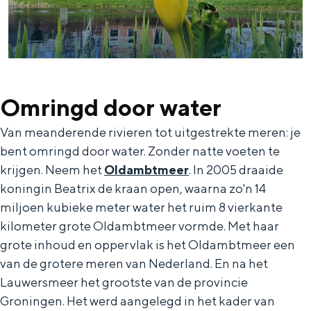
Met kinderen
Theater, muziek en musea
REISIDEEËN
Een week in Stad en Ommeland
Omringd door water
Een dag op pad in Groningen stad
Van meanderende rivieren tot uitgestrekte meren: je
bent omringd door water. Zonder natte voeten te
krijgen. Neem het
Oldambtmeer
. In 2005 draaide
koningin Beatrix de kraan open, waarna zo'n 14
miljoen kubieke meter water het ruim 8 vierkante
kilometer grote Oldambtmeer vormde. Met haar
grote inhoud en oppervlak is het Oldambtmeer een
van de grotere meren van Nederland. En na het
Lauwersmeer het grootste van de provincie
Dagtripjes zonder auto
Groningen. Het werd aangelegd in het kader van