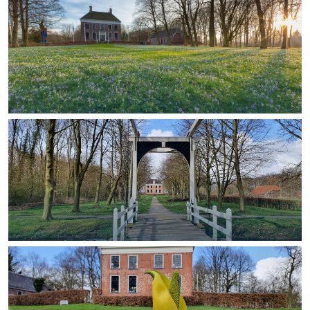
Bijzonder overnachten
Overnachten was nog nooit zo leuk. Van
slapen in een voormalige graanzolder
van een molen tot overnachten in een
iglo van stro: Groningen biedt voor ieder
wat wils.
Fietsen
Wandelen
Eten & drinken
Winkelen
Overnachten