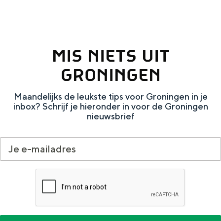
i
t
n
w
O
a
MIS NIETS UIT
l
t
d
e
GRONINGEN
a
r
Maandelijks de leukste tips voor Groningen in je
m
inbox? Schrijf je hieronder in voor de Groningen
b
nieuwsbrief
t