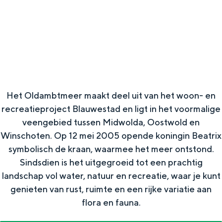
g
Wat ga jij doen?
e
Zomerwandelingen in Groningen
Zwemplekken
DIT IS GRONINGEN
Het Oldambtmeer maakt deel uit van het woon- en
recreatieproject Blauwestad en ligt in het voormalige
veengebied tussen Midwolda, Oostwold en
Winschoten. Op 12 mei 2005 opende koningin Beatrix
symbolisch de kraan, waarmee het meer ontstond.
Sindsdien is het uitgegroeid tot een prachtig
landschap vol water, natuur en recreatie, waar je kunt
genieten van rust, ruimte en een rijke variatie aan
Top 10
flora en fauna.​
bezienswaardigheden