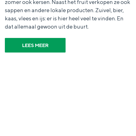
zomer ook kersen. Naast het fruit verkopen ze ook
a
n
sappen en andere lokale producten. Zuivel, bier,
a
S
kaas, vlees en ijs: er is hier heel veel te vinden. En
l
e
dat allemaal gewoon uit de buurt.
:
i
N
t
LEES MEER
e
e
d
e
r
l
a
n
d
s