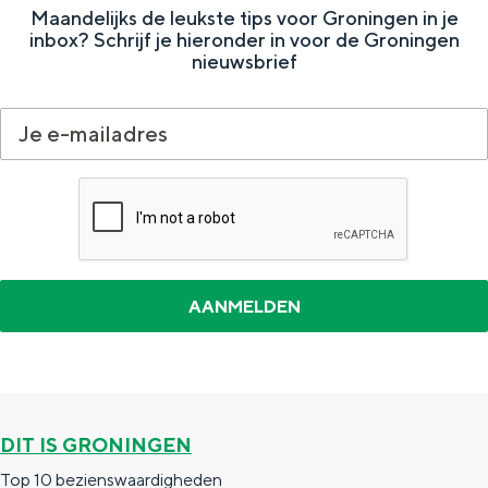
Maandelijks de leukste tips voor Groningen in je
t
a
inbox? Schrijf je hieronder in voor de Groningen
r
nieuwsbrief
k
t
a
a
r
t
DIT IS GRONINGEN
Top 10 bezienswaardigheden