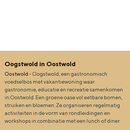
In Groningen ligt het allemaal opvallend
dicht bij elkaar. De levendigheid van de
stad, de stilte van een hofje, de
weidsheid van het ommeland en de
sporen van een eeuwenoud verleden.
Stad
Provincie
Oogstwold in Oostwold
Waddenkust
Natuurgebieden
Oostwold
- Oogstwold, een gastronomisch
voedselbos met vakantiewoning waar
gastronomie, educatie en recreatie samenkomen
WAT TE DOEN
in Oostwold. Een groene oase vol eetbare bomen,
struiken en bloemen. Ze organiseren regelmatig
activiteiten in de vorm van rondleidingen en
workshops in combinatie met een lunch of diner.