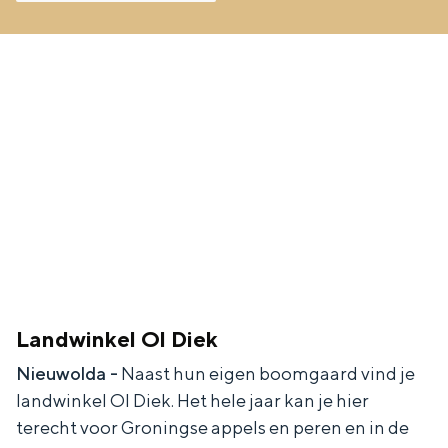
e
h
S
r
e
i
t
E
e
a
n
z
a
g
u
l
l
r
H
i
d
u
s
e
i
h
u
d
p
t
i
a
s
Landwinkel Ol Diek
g
g
c
Nieuwolda -
Naast hun eigen boomgaard vind je
e
e
h
landwinkel Ol Diek. Het hele jaar kan je hier
terecht voor Groningse appels en peren en in de
t
e