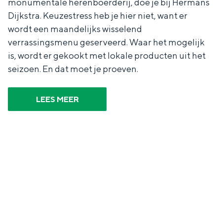
monumentale herenboerderij, doe je bij Hermans
Met kinderen
Dijkstra. Keuzestress heb je hier niet, want er
Theater, muziek en musea
wordt een maandelijks wisselend
verrassingsmenu geserveerd. Waar het mogelijk
REISIDEEËN
is, wordt er gekookt met lokale producten uit het
Een week in Stad en Ommeland
seizoen. En dat moet je proeven.
Een dag op pad in Groningen stad
LEES MEER
Dagtripjes zonder auto