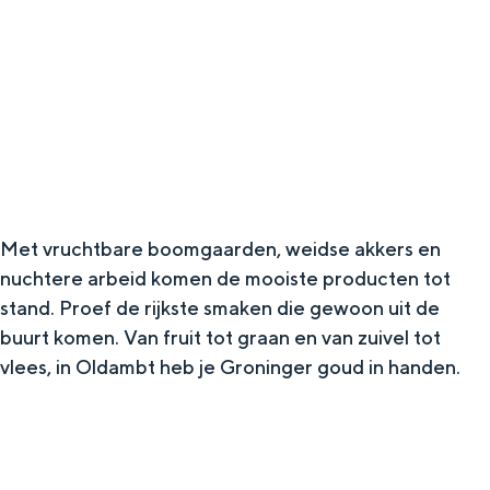
g
Wat ga jij doen?
e
Zomerwandelingen in Groningen
Zwemplekken
DIT IS GRONINGEN
Met vruchtbare boomgaarden, weidse akkers en
nuchtere arbeid komen de mooiste producten tot
stand. Proef de rijkste smaken die gewoon uit de
buurt komen. Van fruit tot graan en van zuivel tot
vlees, in Oldambt heb je Groninger goud in handen.
Top 10
bezienswaardigheden