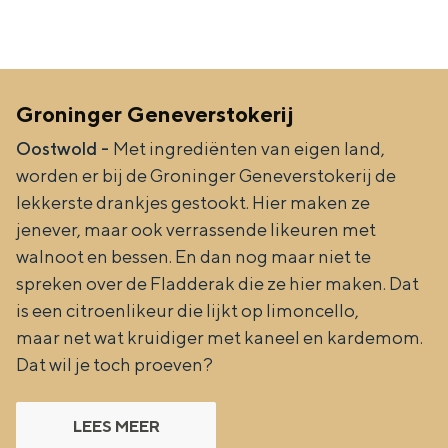
De rijkdom van Groningen is haar
veranderlijke landschap. Binen een mum
van tijd sta je vanuit de stad aan de
Waddenzee, midden in het groen of bij
een schattig wierdedorp.
Groninger Geneverstokerij
Lunchen in de stad
Oostwold -
Met ingrediënten van eigen land,
Naar het museum
worden er bij de Groninger Geneverstokerij de
lekkerste drankjes gestookt. Hier maken ze
jenever, maar ook verrassende likeuren met
S
n
nl
walnoot en bessen. En dan nog maar niet te
e
l
Nederlands
spreken over de Fladderak die ze hier maken. Dat
l
G
G
English
en
Deutsch
de
is een citroenlikeur die lijkt op limoncello,
e
o
e
maar net wat kruidiger met kaneel en kardemom.
Dat wil je toch proeven?
c
t
h
t
o
e
LEES MEER
e
t
n