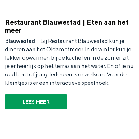
a
n
a
S
Restaurant Blauwestad | Eten aan het
l
e
meer
:
i
Blauwestad –
Bij Restaurant Blauwestad kun je
N
t
dineren aan het Oldambtmeer. In de winter kun je
e
e
lekker opwarmen bij de kachel en in de zomer zit
d
je er heerlijk op het terras aan het water. En of je nu
e
oud bent of jong. Iedereen is er welkom. Voor de
kleintjes is er een interactieve speelhoek.
r
l
LEES MEER
a
n
d
s