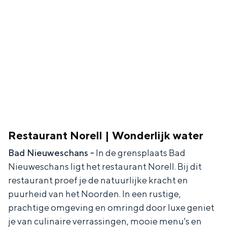
De rijkdom van Groningen is haar
veranderlijke landschap. Binen een mum
van tijd sta je vanuit de stad aan de
Waddenzee, midden in het groen of bij
een schattig wierdedorp.
Lunchen in de stad
Naar het museum
S
n
nl
Restaurant Norell | Wonderlijk water
e
l
Nederlands
Bad Nieuweschans -
In de grensplaats Bad
l
G
G
English
en
Deutsch
de
Nieuweschans ligt het restaurant Norell. Bij dit
e
o
e
restaurant proef je de natuurlijke kracht en
c
t
h
puurheid van het Noorden. In een rustige,
t
o
e
prachtige omgeving en omringd door luxe geniet
e
t
n
je van culinaire verrassingen, mooie menu's en