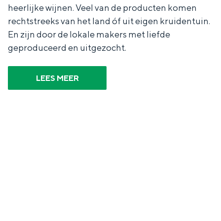
e
h
S
heerlijke wijnen. Veel van de producten komen
rechtstreeks van het land óf uit eigen kruidentuin.
r
e
i
En zijn door de lokale makers met liefde
t
E
e
geproduceerd en uitgezocht.
a
n
z
a
g
u
LEES MEER
l
l
r
H
i
d
u
s
e
i
h
u
d
p
t
i
a
s
g
g
c
e
e
h
t
e