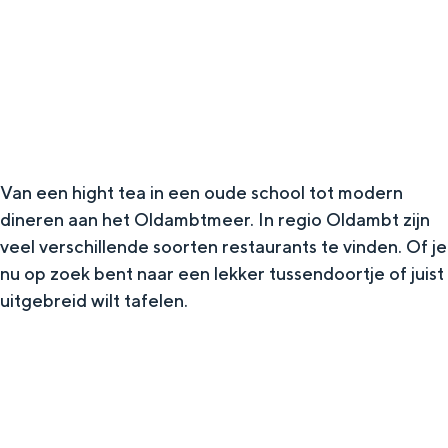
g
Wat ga jij doen?
e
Zomerwandelingen in Groningen
Zwemplekken
DIT IS GRONINGEN
Van een hight tea in een oude school tot modern
dineren aan het Oldambtmeer. In regio Oldambt zijn
veel verschillende soorten restaurants te vinden. Of je
nu op zoek bent naar een lekker tussendoortje of juist
uitgebreid wilt tafelen.
Top 10
bezienswaardigheden