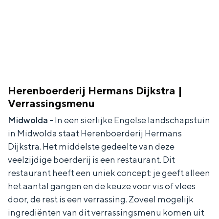
In Groningen ligt het allemaal opvallend
dicht bij elkaar. De levendigheid van de
stad, de stilte van een hofje, de
weidsheid van het ommeland en de
sporen van een eeuwenoud verleden.
Stad
Herenboerderij Hermans Dijkstra |
Provincie
Verrassingsmenu
Waddenkust
Midwolda
- In een sierlijke Engelse landschapstuin
Natuurgebieden
in Midwolda staat Herenboerderij Hermans
Dijkstra. Het middelste gedeelte van deze
WAT TE DOEN
veelzijdige boerderij is een restaurant. Dit
restaurant heeft een uniek concept: je geeft alleen
het aantal gangen en de keuze voor vis of vlees
door, de rest is een verrassing. Zoveel mogelijk
ingrediënten van dit verrassingsmenu komen uit