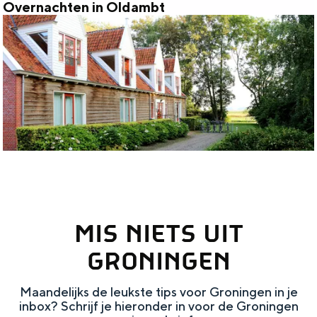
t
r
Overnachten in Oldambt
O
e
i
v
n
n
e
O
r
l
n
d
a
a
c
m
h
b
t
t
MIS NIETS UIT
e
n
GRONINGEN
i
Maandelijks de leukste tips voor Groningen in je
n
inbox? Schrijf je hieronder in voor de Groningen