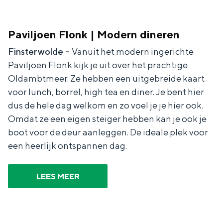
Met kinderen
Theater, muziek en musea
Paviljoen Flonk | Modern dineren
Finsterwolde –
Vanuit het modern ingerichte
REISIDEEËN
Paviljoen Flonk kijk je uit over het prachtige
Een week in Stad en Ommeland
Oldambtmeer. Ze hebben een uitgebreide kaart
Een dag op pad in Groningen stad
voor lunch, borrel, high tea en diner. Je bent hier
dus de hele dag welkom en zo voel je je hier ook.
Omdat ze een eigen steiger hebben kan je ook je
boot voor de deur aanleggen. De ideale plek voor
een heerlijk ontspannen dag.
LEES MEER
Dagtripjes zonder auto