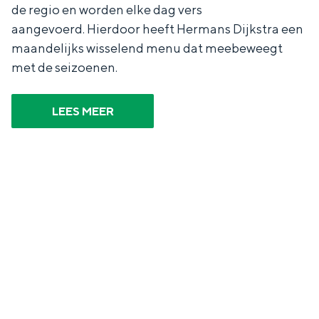
de regio en worden elke dag vers
aangevoerd. Hierdoor heeft Hermans Dijkstra een
maandelijks wisselend menu dat meebeweegt
met de seizoenen.
Bijzonder overnachten
Overnachten was nog nooit zo leuk. Van
LEES MEER
slapen in een voormalige graanzolder
van een molen tot overnachten in een
iglo van stro: Groningen biedt voor ieder
wat wils.
Fietsen
Wandelen
Eten & drinken
Winkelen
Overnachten