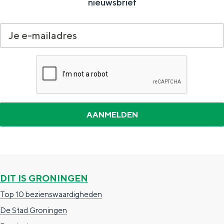
O
nieuwsbrief
l
d
a
m
b
t
DIT IS GRONINGEN
Top 10 bezienswaardigheden
De Stad Groningen