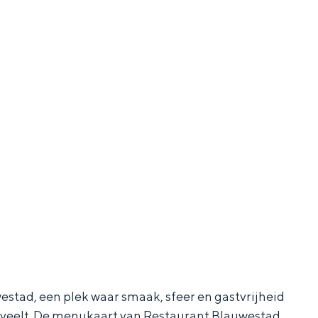
stad, een plek waar smaak, sfeer en gastvrijheid
erveelt. De menukaart van Restaurant Blauwestad