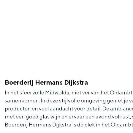
g
g
c
e
e
h
t
e
a
n
a
S
l
e
:
i
N
t
Boerderij Hermans Dijkstra
e
e
In het sfeervolle Midwolda, niet ver van het Oldam
d
samenkomen. In deze stijlvolle omgeving geniet je va
e
producten en veel aandacht voor detail. De ambiance
r
met een goed glas wijn en ervaar een avond vol rust,
l
Boerderij Hermans Dijkstra is dé plek in het Oldambt
a