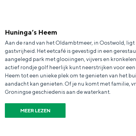
c
t
h
t
o
e
e
t
n
Huninga’s Heem
e
h
S
Aan de rand van het Oldambtmeer, in Oostwold, ligt
r
e
i
gastvrijheid. Het eetcafé is gevestigd in een geres
t
E
e
aangelegd park met glooiingen, vijvers en kronkelende
a
n
z
actief rondje golf heerlijk kunt neerstrijken voor e
Heem tot een unieke plek om te genieten van het buite
a
g
u
aandacht kan genieten. Of je nu komt met familie, vr
l
l
r
Groningse geschiedenis aan de waterkant.
H
i
d
u
s
e
MEER LEZEN
i
h
u
d
p
t
i
a
s