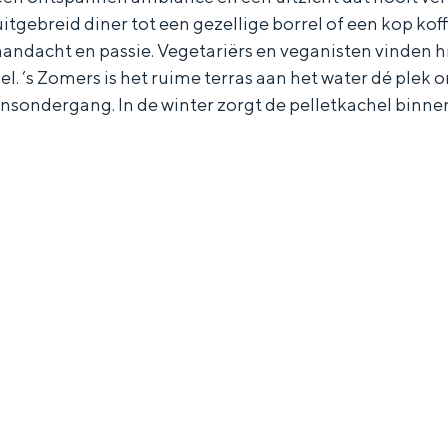
n uitgebreid diner tot een gezellige borrel of een kop 
andacht en passie. Vegetariërs en veganisten vinden hi
l. ’s Zomers is het ruime terras aan het water dé plek 
 zonsondergang. In de winter zorgt de pelletkachel binn
Dagtripjes zonder auto
veranderlijke landschap. Binen een mum van tijd sta je vanuit de stad 