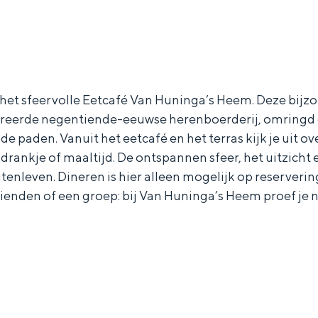
 het sfeervolle Eetcafé Van Huninga’s Heem. Deze bijz
taureerde negentiende-eeuwse herenboerderij, omringd 
 paden. Vanuit het eetcafé en het terras kijk je uit ov
en drankje of maaltijd. De ontspannen sfeer, het uitzi
nleven. Dineren is hier alleen mogelijk op reservering,
ienden of een groep: bij Van Huninga’s Heem proef je n