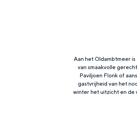
g
e
DIT IS GRONINGEN
Aan het Oldambtmeer is d
van smaakvolle gerecht
Paviljoen Flonk of aan
gastvrijheid van het noo
winter het uitzicht en de
In Groningen ligt het allemaal opv
eeuwenoud verleden.
Stad
Provincie