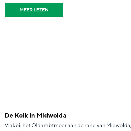
n
MEER LEZEN
d
s
De Kolk in Midwolda
Vlakbij het Oldambtmeer aan de rand van Midwolda, t