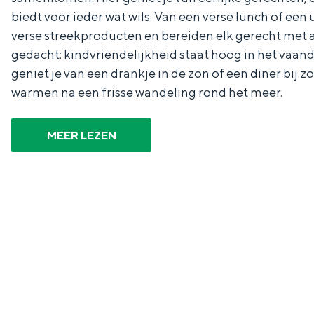
biedt voor ieder wat wils. Van een verse lunch of ee
verse streekproducten en bereiden elk gerecht met a
gedacht: kindvriendelijkheid staat hoog in het vaande
geniet je van een drankje in de zon of een diner bij
warmen na een frisse wandeling rond het meer.
De rijkdom van Groningen is haar 
MEER LEZEN
wierdedorp.
Lunchen in de stad
Naar het museum
S
n
nl
e
l
Nederlands
l
G
G
English
en
Deutsch
de
e
o
e