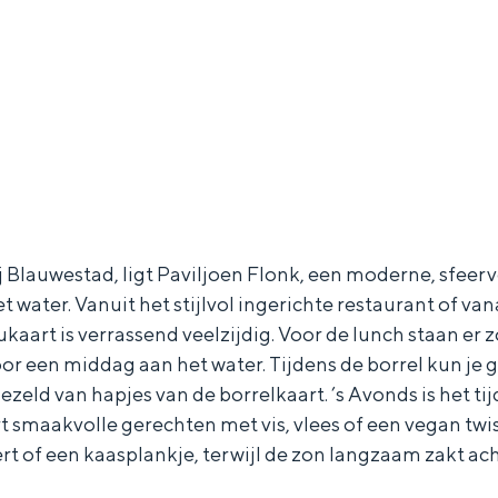
Blauwestad, ligt Paviljoen Flonk, een moderne, sfeervo
et water. Vanuit het stijlvol ingerichte restaurant of va
nukaart is verrassend veelzijdig. Voor de lunch staan e
or een middag aan het water. Tijdens de borrel kun je g
zeld van hapjes van de borrelkaart. ’s Avonds is het ti
Bijzonder overnachten
t smaakvolle gerechten met vis, vlees of een vegan twis
rt of een kaasplankje, terwijl de zon langzaam zakt ac
. Van slapen in een voormalige graanzolder van een molen tot overnach