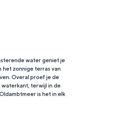
nsterende water geniet je
 het zonnige terras van
ven. Overal proef je de
 waterkant, terwijl in de
 Oldambtmeer is het in elk
en
n hofje, de weidsheid van het ommeland en de sporen van een