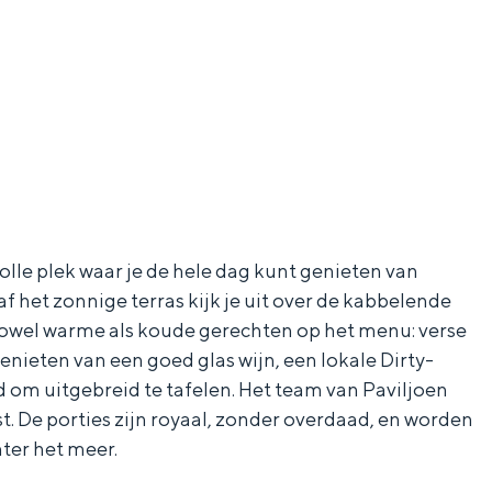
lle plek waar je de hele dag kunt genieten van
naf het zonnige terras kijk je uit over de kabbelende
r zowel warme als koude gerechten op het menu: verse
enieten van een goed glas wijn, een lokale Dirty-
jd om uitgebreid te tafelen. Het team van Paviljoen
t. De porties zijn royaal, zonder overdaad, en worden
hter het meer.
ten in een iglo van stro: Groningen biedt voor ieder wat wils.