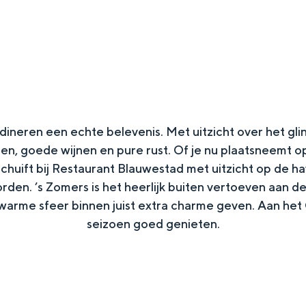
ineren een echte belevenis. Met uitzicht over het gli
en, goede wijnen en pure rust. Of je nu plaatsneemt op
schuift bij Restaurant Blauwestad met uitzicht op de ha
rden. ’s Zomers is het heerlijk buiten vertoeven aan de
 warme sfeer binnen juist extra charme geven. Aan het
Top 10 bezienswaardighed
seizoen goed genieten.​
allend dicht bij elkaar. De levendigheid van de stad, de stilte van ee