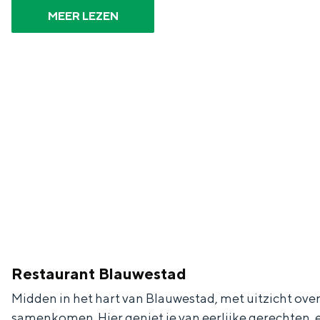
Fietsen
MEER LEZEN
Wandelen
Eten & drinken
Winkelen
Overnachten
Met kinderen
Theater, muziek en musea
REISIDEEËN
Een week in Stad en Ommel
Een dag op pad in Groninge
Restaurant Blauwestad
Midden in het hart van Blauwestad, met uitzicht ove
samenkomen. Hier geniet je van eerlijke gerechten,