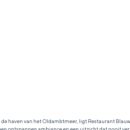
and
n stad
r de haven van het Oldambtmeer, ligt Restaurant Blauwe
 een ontspannen ambiance en een uitzicht dat nooit v