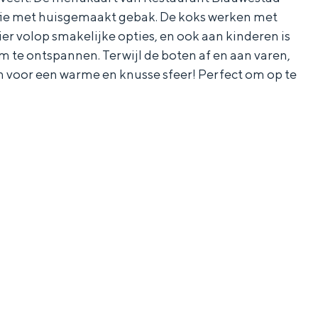
koffie met huisgemaakt gebak. De koks werken met
er volop smakelijke opties, en ook aan kinderen is
om te ontspannen. Terwijl de boten af en aan varen,
en voor een warme en knusse sfeer! Perfect om op te
aan de Waddenzee, midden in het groen of bij een schattig