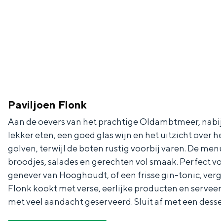
Waddenkust
Natuurgebieden
WAT TE DOEN
Paviljoen Flonk
Aan de oevers van het prachtige Oldambtmeer, nabij 
lekker eten, een goed glas wijn en het uitzicht over h
golven, terwijl de boten rustig voorbij varen. De me
broodjes, salades en gerechten vol smaak. Perfect vo
genever van Hooghoudt, of een frisse gin-tonic, verge
Flonk kookt met verse, eerlijke producten en serveer
met veel aandacht geserveerd. Sluit af met een desse
Overnachten was nog nooit zo leuk