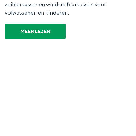
zeilcursussenen windsurfcursussen voor
volwassenen en kinderen.
MEER LEZEN
Bijzonder overnachten
Overnachten was nog nooit zo leuk. Van
slapen in een voormalige graanzolder
van een molen tot overnachten in een
iglo van stro: Groningen biedt voor ieder
wat wils.
Fietsen
Wandelen
Eten & drinken
Winkelen
Overnachten