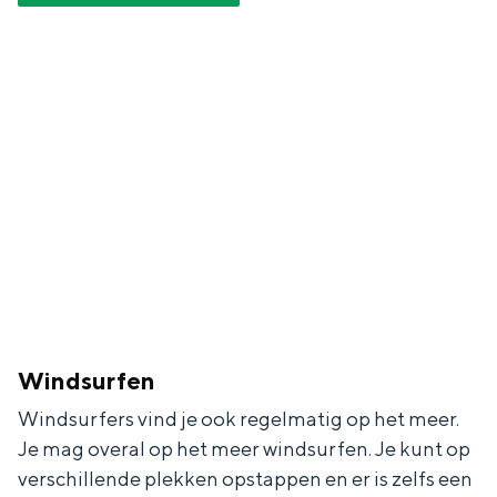
a
n
a
S
l
e
:
i
N
t
e
e
d
e
r
l
a
Windsurfen
n
Windsurfers vind je ook regelmatig op het meer.
d
Je mag overal op het meer windsurfen. Je kunt op
s
verschillende plekken opstappen en er is zelfs een