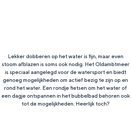
g
Wat ga jij doen?
e
Zomerwandelingen in Groningen
Zwemplekken
DIT IS GRONINGEN
Lekker dobberen op het water is fijn, maar even
stoom afblazen is soms ook nodig. Het Oldambtmeer
is speciaal aangelegd voor de watersport en biedt
genoeg mogelijkheden om actief bezig te zijn op en
rond het water. Een rondje fietsen om het water of
een dagje ontspannen in het bubbelbad behoren ook
tot de mogelijkheden. Heerlijk toch?​
Top 10
bezienswaardigheden