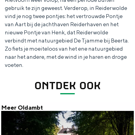
gebruik te zijn geweest. Verderop, in Reiderwolde
vind je nog twee pontjes: het vertrouwde Pontje
van Aart bij de jachthaven Reiderhaven en het
nieuwe Pontje van Henk, dat Reiderwolde
verbindt met natuurgebied De Tjamme bij Beerta.
Zo fiets je moeiteloos van het ene natuurgebied
naar het andere, met de wind in je haren en droge
voeten.
ONTDEK OOK
Meer Oldambt
M
e
e