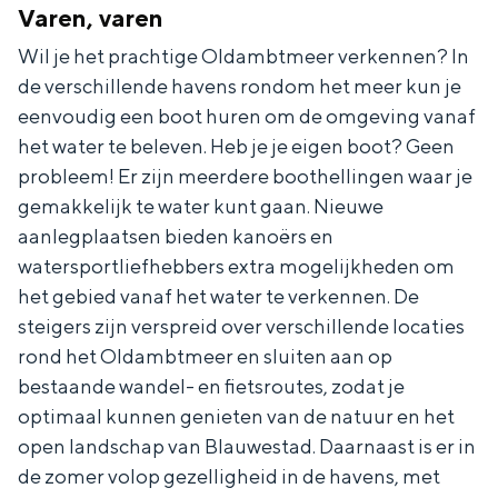
Met kinderen
Varen, varen
Theater, muziek en musea
Wil je het prachtige Oldambtmeer verkennen? In
de verschillende havens rondom het meer kun je
eenvoudig een boot huren om de omgeving vanaf
REISIDEEËN
het water te beleven. Heb je je eigen boot? Geen
Een week in Stad en Ommeland
probleem! Er zijn meerdere boothellingen waar je
Een dag op pad in Groningen stad
gemakkelijk te water kunt gaan. Nieuwe
aanlegplaatsen bieden kanoërs en
watersportliefhebbers extra mogelijkheden om
het gebied vanaf het water te verkennen. De
steigers zijn verspreid over verschillende locaties
rond het Oldambtmeer en sluiten aan op
bestaande wandel- en fietsroutes, zodat je
optimaal kunnen genieten van de natuur en het
open landschap van Blauwestad. Daarnaast is er in
Dagtripjes zonder auto
de zomer volop gezelligheid in de havens, met