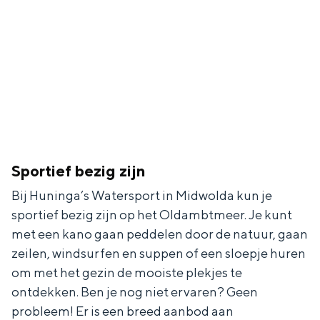
In Groningen ligt het allemaal opvallend
dicht bij elkaar. De levendigheid van de
stad, de stilte van een hofje, de
weidsheid van het ommeland en de
sporen van een eeuwenoud verleden.
Stad
Provincie
Waddenkust
Sportief bezig zijn
Natuurgebieden
Bij Huninga’s Watersport in Midwolda kun je
sportief bezig zijn op het Oldambtmeer. Je kunt
WAT TE DOEN
met een kano gaan peddelen door de natuur, gaan
zeilen, windsurfen en suppen of een sloepje huren
om met het gezin de mooiste plekjes te
ontdekken. Ben je nog niet ervaren? Geen
probleem! Er is een breed aanbod aan