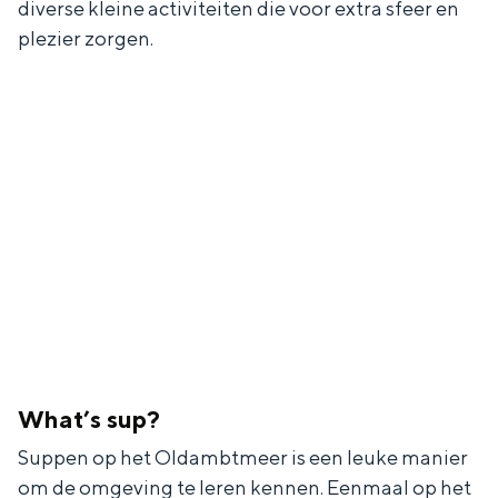
diverse kleine activiteiten die voor extra sfeer en
De rijkdom van Groningen is haar
veranderlijke landschap. Binen een mum
plezier zorgen.
van tijd sta je vanuit de stad aan de
Waddenzee, midden in het groen of bij
een schattig wierdedorp.
Lunchen in de stad
Naar het museum
S
n
nl
e
l
Nederlands
l
G
G
English
en
Deutsch
de
e
o
e
c
t
h
What’s sup?
t
o
e
Suppen op het Oldambtmeer is een leuke manier
e
t
n
om de omgeving te leren kennen. Eenmaal op het