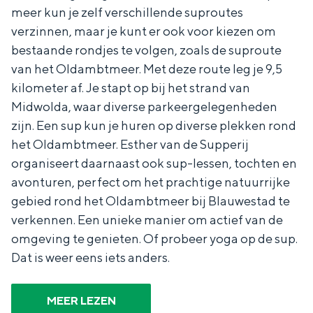
e
h
S
meer kun je zelf verschillende suproutes
verzinnen, maar je kunt er ook voor kiezen om
r
e
i
bestaande rondjes te volgen, zoals de suproute
t
E
e
van het Oldambtmeer. Met deze route leg je 9,5
a
n
z
kilometer af. Je stapt op bij het strand van
a
g
u
Midwolda, waar diverse parkeergelegenheden
l
l
r
zijn. Een sup kun je huren op diverse plekken rond
H
het Oldambtmeer. Esther van de Supperij
i
d
organiseert daarnaast ook sup-lessen, tochten en
u
s
e
avonturen, perfect om het prachtige natuurrijke
i
h
u
gebied rond het Oldambtmeer bij Blauwestad te
d
p
t
verkennen. Een unieke manier om actief van de
i
a
s
omgeving te genieten. Of probeer yoga op de sup.
g
g
c
Dat is weer eens iets anders.
e
e
h
t
e
MEER LEZEN