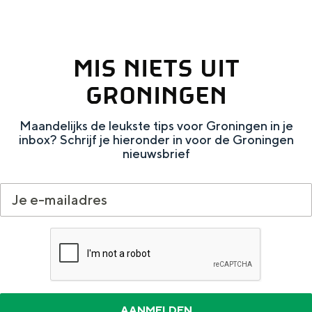
n
w
O
a
MIS NIETS UIT
l
t
d
e
GRONINGEN
a
r
Maandelijks de leukste tips voor Groningen in je
m
inbox? Schrijf je hieronder in voor de Groningen
b
nieuwsbrief
t