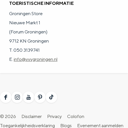
TOERISTISCHE INFORMATIE
Groningen Store
Nieuwe Markt 1
(Forum Groningen)
9712 KN Groningen
T. 050 3139741
E.
info@vvvgroningen.nl
F
I
Y
P
T
a
n
o
i
i
© 2026
Disclaimer
Privacy
Colofon
c
s
u
n
k
Toegankelijkheidsverklaring
Blogs
Evenement aanmelden