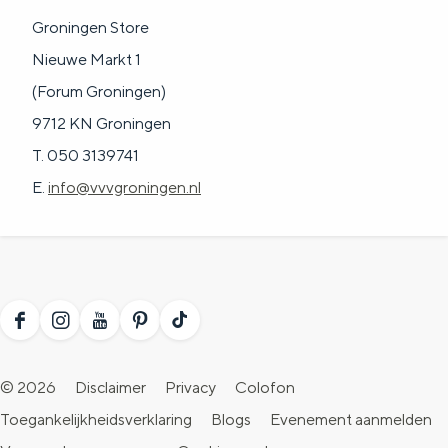
a
n
Groningen Store
a
S
Nieuwe Markt 1
l
e
(Forum Groningen)
:
i
9712 KN Groningen
N
t
T. 050 3139741
e
e
E.
info@vvvgroningen.nl
d
e
r
l
a
F
I
Y
P
T
n
a
n
o
i
i
© 2026
Disclaimer
Privacy
Colofon
d
c
s
u
n
k
Toegankelijkheidsverklaring
Blogs
Evenement aanmelden
s
e
t
T
t
T