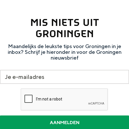
Met kinderen
Theater, muziek en musea
MIS NIETS UIT
REISIDEEËN
GRONINGEN
Een week in Stad en Ommeland
Maandelijks de leukste tips voor Groningen in je
Een dag op pad in Groningen stad
inbox? Schrijf je hieronder in voor de Groningen
nieuwsbrief
Dagtripjes zonder auto