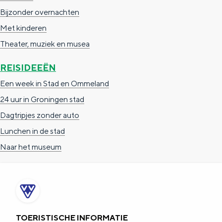
e
h
S
Bijzonder overnachten
r
e
i
Met kinderen
t
E
e
Theater, muziek en musea
a
n
z
REISIDEEËN
a
g
u
Een week in Stad en Ommeland
l
l
r
24 uur in Groningen stad
H
i
d
Dagtripjes zonder auto
u
s
e
Lunchen in de stad
i
h
u
Naar het museum
d
p
t
i
a
s
g
g
c
e
e
h
t
e
TOERISTISCHE INFORMATIE