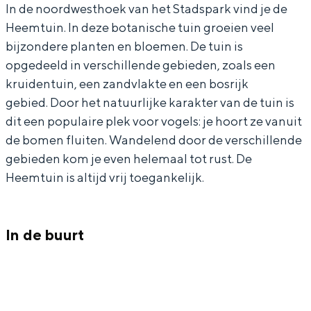
In de noordwesthoek van het Stadspark vind je de
e
e
m
In Groningen ligt het allemaal opvallend
Heemtuin. In deze botanische tuin groeien veel
dicht bij elkaar. De levendigheid van de
e
e
t
stad, de stilte van een hofje, de
bijzondere planten en bloemen. De tuin is
m
m
u
weidsheid van het ommeland en de
opgedeeld in verschillende gebieden, zoals een
sporen van een eeuwenoud verleden.
t
t
i
kruidentuin, een zandvlakte en een bosrijk
u
u
n
gebied. Door het natuurlijke karakter van de tuin is
Stad
i
i
S
dit een populaire plek voor vogels: je hoort ze vanuit
Provincie
de bomen fluiten. Wandelend door de verschillende
n
n
t
Waddenkust
gebieden kom je even helemaal tot rust. De
S
S
a
Natuurgebieden
Heemtuin is altijd vrij toegankelijk.
t
t
d
a
a
s
WAT TE DOEN
d
d
p
In de buurt
s
s
a
p
p
r
a
a
k