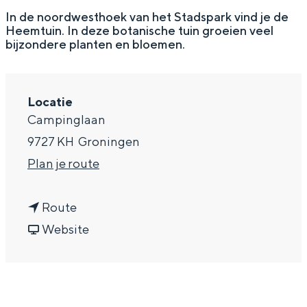
g
Wat ga jij doen?
In de noordwesthoek van het Stadspark vind je de
Heemtuin. In deze botanische tuin groeien veel
e
Zomerwandelingen in Groningen
bijzondere planten en bloemen.
Zwemplekken
Locatie
DIT IS GRONINGEN
Campinglaan
9727 KH
Groningen
n
Plan je route
a
n
a
Route
a
v
r
Website
a
a
H
r
n
e
Top 10
bezienswaardigheden
H
H
e