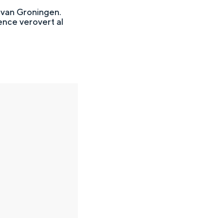
 van Groningen.
ence verovert al
en
n hofje, de weidsheid van het ommeland en de sporen van een