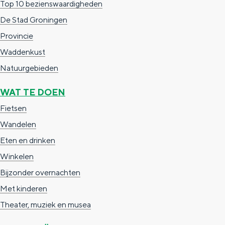
Top 10 bezienswaardigheden
c
t
h
De Stad Groningen
t
o
e
Provincie
e
t
n
Waddenkust
e
h
S
Natuurgebieden
r
e
i
WAT TE DOEN
t
E
e
Fietsen
a
n
z
Wandelen
a
g
u
Eten en drinken
l
l
r
Winkelen
H
i
d
Bijzonder overnachten
u
s
e
Met kinderen
i
h
u
Theater, muziek en musea
d
p
t
i
a
s