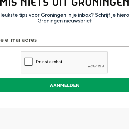
MIS NIETS UIT GRONINGE
leukste tips voor Groningen in je inbox? Schrijf je hier
Groningen nieuwsbrief
Dagtripjes zonder auto
veranderlijke landschap. Binen een mum van tijd sta je vanuit de stad 