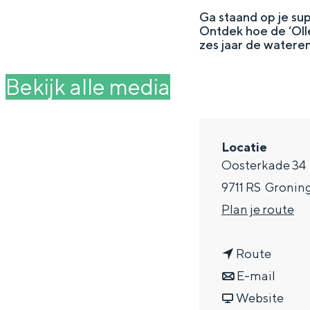
g
Ga staand op je su
Ontdek hoe de ‘Olle
e
DIT IS GRONINGEN
zes jaar de watere
Bekijk alle media
Locatie
Oosterkade 34
9711 RS
Gronin
n
Plan je route
a
In Groningen ligt het allemaal opv
n
a
Route
eeuwenoud verleden.
a
n
r
E-mail
Stad
a
a
v
S
Website
Provincie