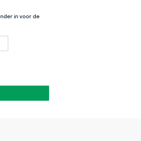
N
onder in voor de
aan de Waddenzee, midden in het groen of bij een schattig