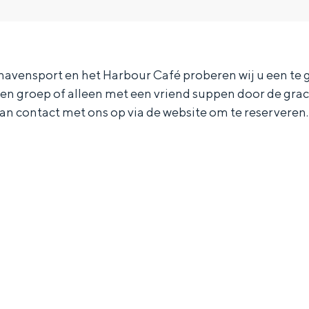
vensport en het Harbour Café proberen wij u een te g
een groep of alleen met een vriend suppen door de gra
n contact met ons op via de website om te reserveren.
Bijzonder overnachten
. Van slapen in een voormalige graanzolder van een molen tot overnach