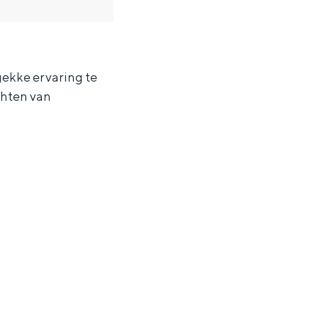
ekke ervaring te
chten van
ten in een iglo van stro: Groningen biedt voor ieder wat wils.