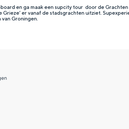
pboard en ga maak een supcity tour door de Grachten
 Grieze’ er vanaf de stadsgrachten uitziet. Supexperi
n van Groningen.
gen
Top 10 bezienswaardighed
allend dicht bij elkaar. De levendigheid van de stad, de stilte van ee