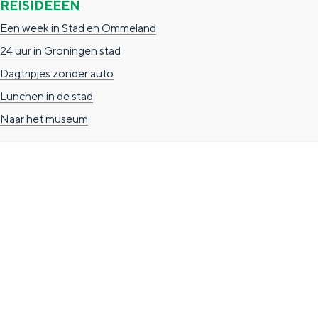
REISIDEEËN
g
g
c
Een week in Stad en Ommeland
e
e
h
24 uur in Groningen stad
t
e
Dagtripjes zonder auto
a
n
Lunchen in de stad
a
S
Naar het museum
l
e
:
i
N
t
e
e
TOERISTISCHE INFORMATIE
d
e
Groningen Store
r
Nieuwe Markt 1
l
(Forum Groningen)
a
9712 KN Groningen