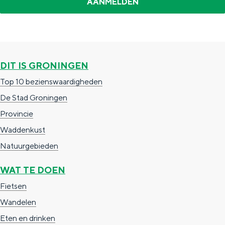
d
–
e
C
p
o
a
e
DIT IS GRONINGEN
g
n
Top 10 bezienswaardigheden
i
d
De Stad Groningen
n
e
Provincie
a
r
Waddenkust
s
Natuurgebieden
b
WAT TE DOEN
o
Fietsen
r
Wandelen
g
Eten en drinken