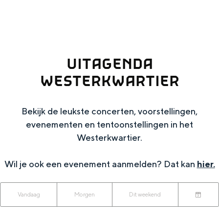
g
Wat ga jij doen?
e
Zomerwandelingen in Groningen
Zwemplekken
UITAGENDA
WESTERKWARTIER
DIT IS GRONINGEN
Bekijk de leukste concerten, voorstellingen,
evenementen en tentoonstellingen in het
Westerkwartier.
Wil je ook een evenement aanmelden? Dat kan
hier.
W
W
S
Top 10
Vandaag
Morgen
Dit weekend
K
a
o
a
bezienswaardigheden
i