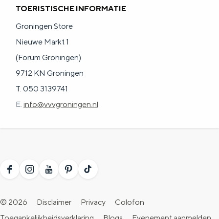
TOERISTISCHE INFORMATIE
Groningen Store
Nieuwe Markt 1
(Forum Groningen)
9712 KN Groningen
T. 050 3139741
E.
info@vvvgroningen.nl
F
I
Y
P
T
a
n
o
i
i
© 2026
Disclaimer
Privacy
Colofon
c
s
u
n
k
Toegankelijkheidsverklaring
Blogs
Evenement aanmelden