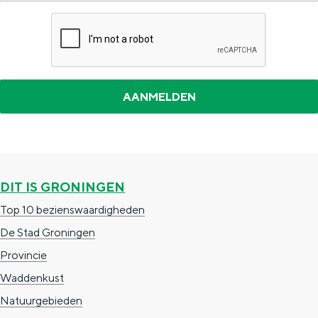
k
k
a
'
s
DIT IS GRONINGEN
Top 10 bezienswaardigheden
De Stad Groningen
Provincie
Waddenkust
Natuurgebieden