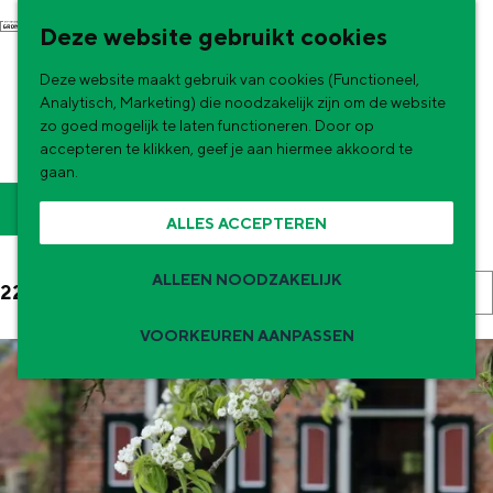
G
NU & NIEUW
Deze website gebruikt cookies
a
Uitagenda
Deze website maakt gebruik van cookies (Functioneel,
n
Nieuwe winkels & horeca in de stad
RESTAURANTS, CAFÉS EN
Analytisch, Marketing) die noodzakelijk zijn om de website
a
zo goed mogelijk te laten functioneren. Door op
MEER IN WESTERWOLDE
accepteren te klikken, geef je aan hiermee akkoord te
a
gaan.
r
W
S
Filter
ALLES ACCEPTEREN
d
o
a
e
r
t
ALLEEN NOODZAKELIJK
S
22 resultaten
h
t
z
o
o
VOORKEUREN AANPASSEN
e
r
o
m
e
Zomervakantie tips
t
e
e
r
e
p
De zomervakantie is begonnen! Dit zijn
o
k
e
de leukste uitjes voor kinderen in Stad en
a
p
Ommeland voor deze zomervakantie.