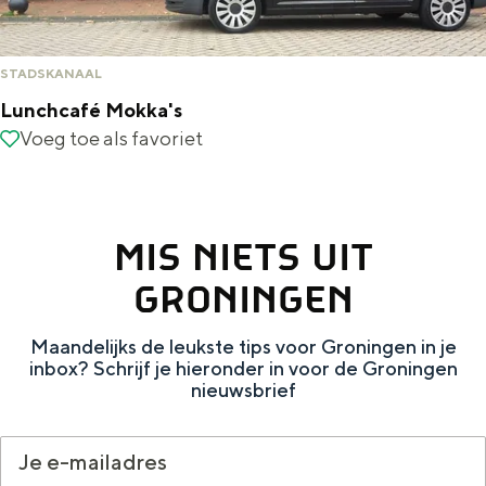
f
é
STADSKANAAL
'
Lunchcafé Mokka's
t
L
Voeg toe als favoriet
Voeg toe als favoriet
O
u
a
n
l
c
MIS NIETS UIT
K
h
GRONINGEN
r
c
o
a
Maandelijks de leukste tips voor Groningen in je
inbox? Schrijf je hieronder in voor de Groningen
e
f
nieuwsbrief
g
é
i
M
e
o