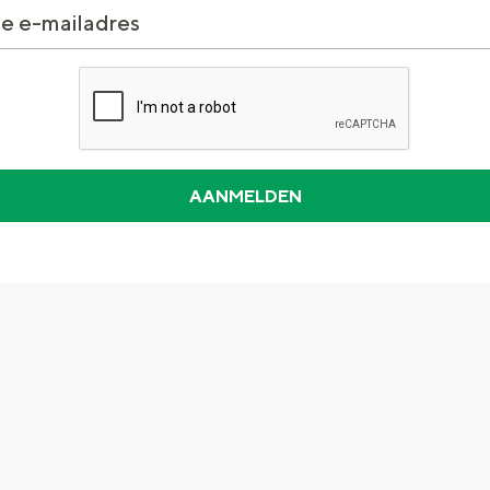
and
n stad