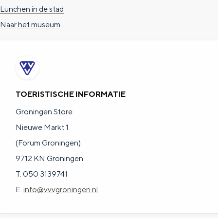
Lunchen in de stad
c
t
h
Naar het museum
t
o
e
e
t
n
e
h
S
r
e
i
t
E
e
TOERISTISCHE INFORMATIE
a
n
z
Groningen Store
a
g
u
Nieuwe Markt 1
l
l
r
(Forum Groningen)
H
i
d
9712 KN Groningen
u
s
e
T. 050 3139741
i
h
u
E.
info@vvvgroningen.nl
d
p
t
i
a
s