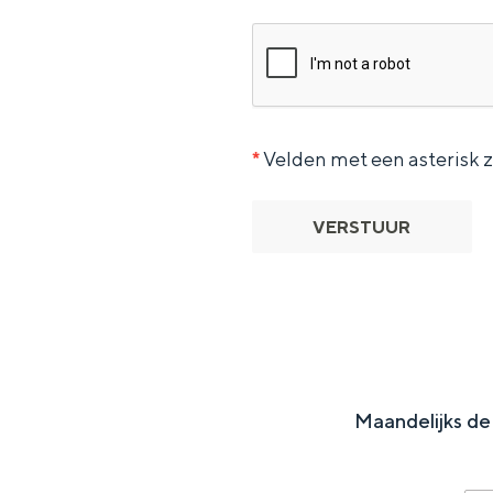
Waddenkust
Natuurgebieden
WAT TE DOEN
*
Velden met een asterisk zi
VERSTUUR
Maandelijks de 
Overnachten was nog nooit zo leuk