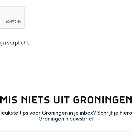
jn verplicht.
MIS NIETS UIT GRONINGE
Bijzonder overnachten
leukste tips voor Groningen in je inbox? Schrijf je hier
Groningen nieuwsbrief
. Van slapen in een voormalige graanzolder van een molen tot overnach