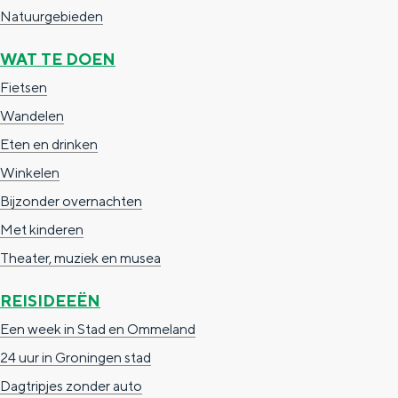
Natuurgebieden
WAT TE DOEN
Fietsen
Wandelen
Eten en drinken
De rijkdom van Groningen is haar 
Winkelen
wierdedorp.
Bijzonder overnachten
Lunchen in de stad
Met kinderen
Naar het museum
Theater, muziek en musea
REISIDEEËN
S
n
nl
Een week in Stad en Ommeland
e
l
Nederlands
24 uur in Groningen stad
l
G
G
English
en
Deutsch
de
Dagtripjes zonder auto
e
o
e