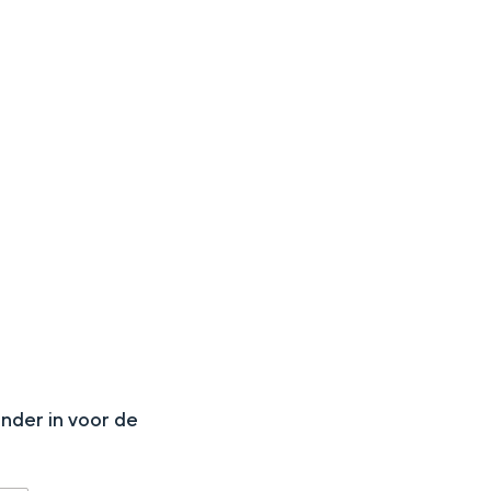
N
onder in voor de
ten in een iglo van stro: Groningen biedt voor ieder wat wils.