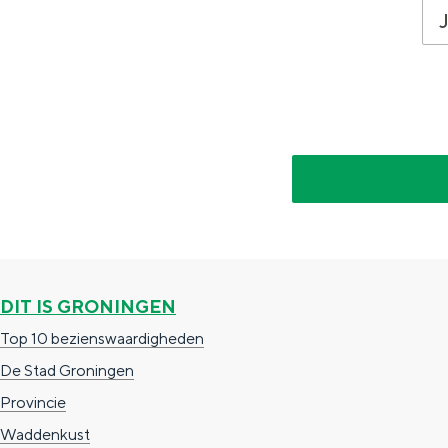
Fietsen
Wandelen
Eten & drinken
Winkelen
Overnachten
Met kinderen
Theater, muziek en musea
REISIDEEËN
DIT IS GRONINGEN
Een week in Stad en Ommel
Top 10 bezienswaardigheden
Een dag op pad in Groninge
De Stad Groningen
Provincie
Waddenkust