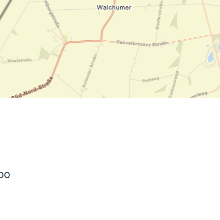
en
n hofje, de weidsheid van het ommeland en de sporen van een
100