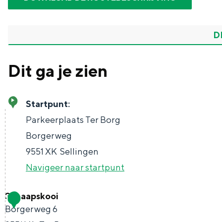
Waddenkust
Natuurgebieden
D
WAT TE DOEN
Dit ga je zien
Startpunt:
Parkeerplaats Ter Borg
Borgerweg
9551 XK
Sellingen
Navigeer naar startpunt
Schaapskooi
1
Overnachten was nog nooit zo leuk
Borgerweg 6