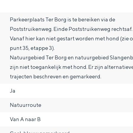
Parkeerplaats Ter Borg is te bereiken via de
Poststruikenweg. Einde Poststruikenweg rechtsaf.
Vanaf hier kan niet gestart worden met hond (zie 
Dagtripjes zonder auto
punt 35, etappe 3).
veranderlijke landschap. Binen een mum van tijd sta je vanuit de stad 
Natuurgebied Ter Borg en natuurgebied Slangen
zijn niet toegankelijk met hond. Er zijn alternatiev
trajecten beschreven en gemarkeerd.
Ja
Natuurroute
Van A naar B