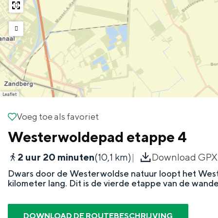
g
e
DIT IS GRONINGEN
Leaflet
Voeg toe als favoriet
Voeg toe als favoriet
Westerwoldepad etappe 4
2 uur 20 minuten
(10,1 km)
Download GPX
In Groningen ligt het allemaal opv
Dwars door de Westerwoldse natuur loopt het West
eeuwenoud verleden.
kilometer lang. Dit is de vierde etappe van de wande
Stad
DOWNLOAD DE ROUTEBESCHRIJVING
Provincie