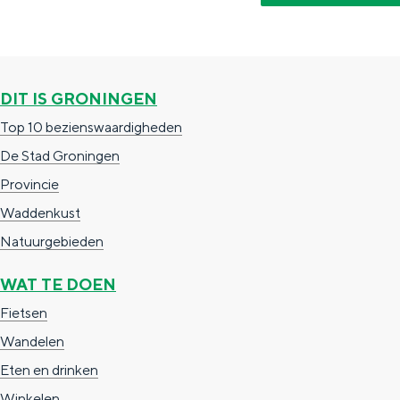
g
g
c
e
e
h
t
e
DIT IS GRONINGEN
a
n
Top 10 bezienswaardigheden
a
S
De Stad Groningen
l
e
Provincie
:
i
Waddenkust
N
t
Natuurgebieden
e
e
d
WAT TE DOEN
e
Fietsen
r
Wandelen
l
Eten en drinken
a
Winkelen