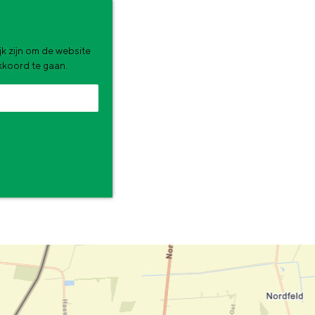
k zijn om de website
akkoord te gaan.
zomervakantie. Wat ga jij doen?