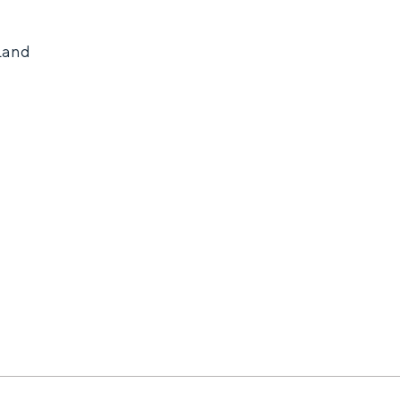
Land
and
n stad