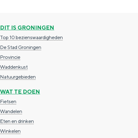
e
h
S
r
e
i
t
E
e
DIT IS GRONINGEN
a
n
z
Top 10 bezienswaardigheden
a
g
u
De Stad Groningen
l
l
r
Provincie
H
i
d
Waddenkust
u
s
e
Natuurgebieden
i
h
u
WAT TE DOEN
d
p
t
Fietsen
i
a
s
Wandelen
g
g
c
Eten en drinken
e
e
h
Winkelen
t
e