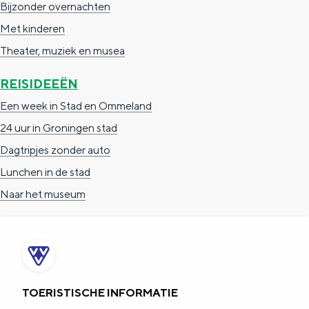
Bijzonder overnachten
a
n
Met kinderen
a
S
Theater, muziek en musea
l
e
:
i
REISIDEEËN
N
t
Een week in Stad en Ommeland
e
e
24 uur in Groningen stad
d
Dagtripjes zonder auto
e
Lunchen in de stad
r
Naar het museum
l
a
n
d
TOERISTISCHE INFORMATIE
s