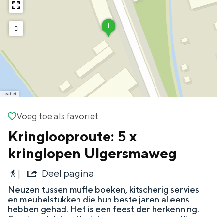
g
Wat ga jij doen?
e
a
F
1
Zomerwandelingen in Groningen
d
a
d
i
Zwemplekken
r
r
e
B
s
a
s
c
DIT IS GRONINGEN
k
Leaflet
Voeg toe als favoriet
Voeg toe als favoriet
Kringlooproute: 5 x
kringlopen Ulgersmaweg
Deel pagina
Neuzen tussen muffe boeken, kitscherig servies
Top 10
en meubelstukken die hun beste jaren al eens
bezienswaardigheden
hebben gehad. Het is een feest der herkenning.