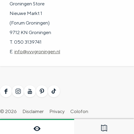
Groningen Store
Nieuwe Markt 1
(Forum Groningen)
9712 KN Groningen
T. 050 3139741
E.
info@vvvgroningen.nl
F
I
Y
P
T
a
n
o
i
i
© 2026
Disclaimer
Privacy
Colofon
c
s
u
n
k
Toegankelijkheidsverklaring
Blogs
Evenement aanmelden
e
t
T
t
T
Voor ondernemers
-
Cookie voorkeuren
b
a
u
e
o