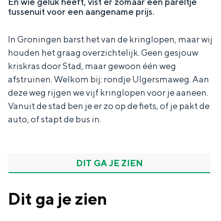
En wie geluk heeft, vist er zomaar een pareltje
In Groningen ligt het allemaal opvallend
tussenuit voor een aangename prijs.
dicht bij elkaar. De levendigheid van de
stad, de stilte van een hofje, de
In Groningen barst het van de kringlopen, maar wij
weidsheid van het ommeland en de
houden het graag overzichtelijk. Geen gesjouw
sporen van een eeuwenoud verleden.
kriskras door Stad, maar gewoon één weg
Stad
afstruinen. Welkom bij: rondje Ulgersmaweg. Aan
Provincie
deze weg rijgen we vijf kringlopen voor je aaneen.
Vanuit de stad ben je er zo op de fiets, of je pakt de
Waddenkust
auto, of stapt de bus in.
Natuurgebieden
WAT TE DOEN
DIT GA JE ZIEN
Dit ga je zien