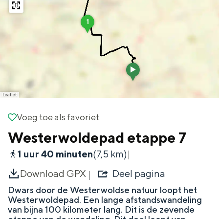
g
r
Wat ga jij doen?
e
R
e
1
s
u
Zomerwandelingen in Groningen
s
s
t
Zwemplekken
p
u
a
n
d
DIT IS GRONINGEN
t
d
K
r
Leaflet
r
e
u
s
i
Voeg toe als favoriet
Voeg toe als favoriet
s
z
Westerwoldepad etappe 7
e
B
o
1 uur 40 minuten
(7,5 km)
e
r
Download GPX
Deel pagina
d
e
Dwars door de Westerwoldse natuur loopt het
r
Top 10
Westerwoldepad. Een lange afstandswandeling
i
bezienswaardigheden
van bijna 100 kilometer lang. Dit is de zevende
j