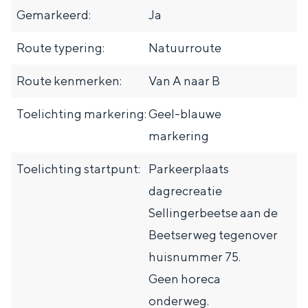
u
Met kinderen
Gemarkeerd:
Ja
i
Theater, muziek en musea
z
Route typering:
Natuurroute
e
REISIDEEËN
Route kenmerken:
Van A naar B
B
Een week in Stad en Ommeland
o
Toelichting markering:
Geel-blauwe
Een dag op pad in Groningen stad
e
markering
r
Toelichting startpunt:
Parkeerplaats
d
dagrecreatie
e
Sellingerbeetse aan de
r
Beetserweg tegenover
i
huisnummer 75.
j
Geen horeca
Dagtripjes zonder auto
w
onderweg.