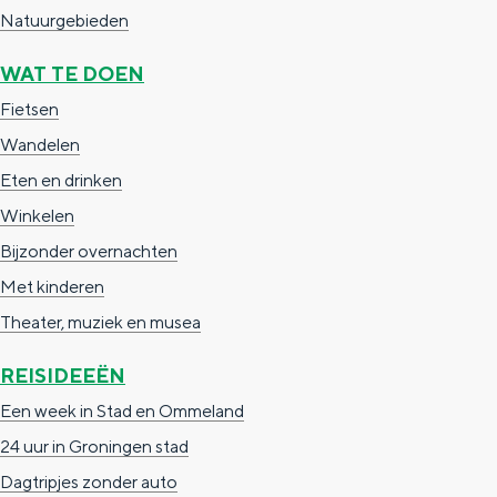
a
n
Natuurgebieden
a
S
WAT TE DOEN
l
e
Fietsen
:
i
Wandelen
N
t
Eten en drinken
e
e
Winkelen
d
Bijzonder overnachten
e
Met kinderen
r
Theater, muziek en musea
l
a
REISIDEEËN
n
Een week in Stad en Ommeland
d
24 uur in Groningen stad
s
Dagtripjes zonder auto