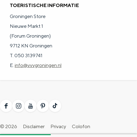
TOERISTISCHE INFORMATIE
Groningen Store
Nieuwe Markt 1
(Forum Groningen)
9712 KN Groningen
T. 050 3139741
E.
info@vvvgroningen.nl
F
I
Y
P
T
a
n
o
i
i
© 2026
Disclaimer
Privacy
Colofon
c
s
u
n
k
Toegankelijkheidsverklaring
Blogs
Evenement aanmelden