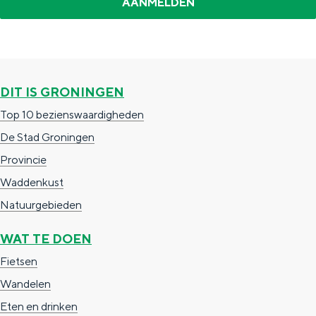
t
&
S
P
A
DIT IS GRONINGEN
Top 10 bezienswaardigheden
De Stad Groningen
Provincie
Waddenkust
Natuurgebieden
WAT TE DOEN
Fietsen
Wandelen
Eten en drinken