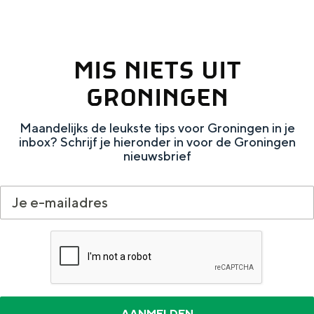
h
e
o
t
l
MIS NIETS UIT
r
o
u
GRONINGEN
m
s
e
Maandelijks de leukste tips voor Groningen in je
e
ü
inbox? Schrijf je hieronder in voor de Groningen
n
nieuwsbrief
s
P
k
a
e
u
r
l
k
u
S
s
t
k