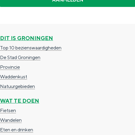
e
e
d
r
u
k
m
DIT IS GRONINGEN
Top 10 bezienswaardigheden
De Stad Groningen
Provincie
Waddenkust
Natuurgebieden
WAT TE DOEN
Fietsen
Wandelen
Eten en drinken