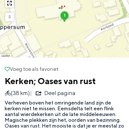
g
Wat ga jij doen?
e
1
1
Zomerwandelingen in Groningen
Zwemplekken
DIT IS GRONINGEN
Leaflet
Voeg toe als favoriet
Voeg toe als favoriet
Kerken; Oases van rust
(38 km)
Deel pagina
Verheven boven het omringende land zijn de
kerken niet te missen. Eemsdelta telt een flink
aantal wierdekerken uit de late middeleeuwen.
Top 10
Magische plekken zijn het, oorden van bezinning.
bezienswaardigheden
Oases van rust. Het mooiste is dat je er meestal zo