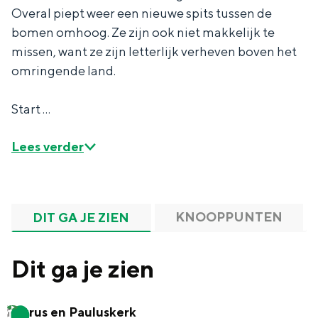
Overal piept weer een nieuwe spits tussen de
bomen omhoog. Ze zijn ook niet makkelijk te
missen, want ze zijn letterlijk verheven boven het
omringende land.
Bijzonder overnachten
Start …
Overnachten was nog nooit zo leuk. Van
slapen in een voormalige graanzolder
van een molen tot overnachten in een
Lees verder
iglo van stro: Groningen biedt voor ieder
wat wils.
Fietsen
KNOOPPUNTEN
DIT GA JE ZIEN
Wandelen
Eten & drinken
Dit ga je zien
Winkelen
Overnachten
Petrus en Pauluskerk
1