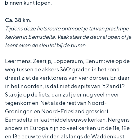
binnen kunt lopen.
In Groningen ligt het allemaal opvallend
dicht bij elkaar. De levendigheid van de
stad, de stilte van een hofje, de
Ca. 38 km.
weidsheid van het ommeland en de
Tijdens deze fietsroute ontmoet je tal van prachtige
sporen van een eeuwenoud verleden.
kerken in Eemsdelta. Vaak staat de deur al open of je
leent even de sleutel bij de buren.
Stad
Provincie
Leermens, Zeerijp, Loppersum, Eenum: wie op de
Waddenkust
weg tussen de akkers 360˚ graden in het rond
draait ziet de kerktorens van vier dorpen. En daar
Natuurgebieden
in het noorden, is dat niet de spits van ‘t Zandt?
Stap je op de fiets, dan zul je er nog veel meer
WAT TE DOEN
tegenkomen. Net als de rest van Noord-
Groningen en Noord-Friesland grossiert
Eemsdelta in laatmiddeleeuwse kerken. Nergens
anders in Europa zijn zo veel kerken uit de 11e, 12e
en 13e eeuw te vinden als langs de Waddenkust.