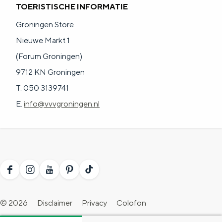
TOERISTISCHE INFORMATIE
Groningen Store
Nieuwe Markt 1
(Forum Groningen)
9712 KN Groningen
T. 050 3139741
E.
info@vvvgroningen.nl
F
I
Y
P
T
a
n
o
i
i
© 2026
Disclaimer
Privacy
Colofon
c
s
u
n
k
Toegankelijkheidsverklaring
Blogs
Evenement aanmelden