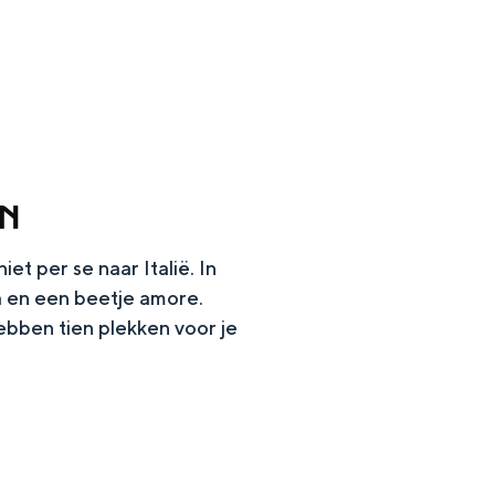
EN
et per se naar Italië. In
 en een beetje amore.
hebben tien plekken voor je
en
n hofje, de weidsheid van het ommeland en de sporen van een