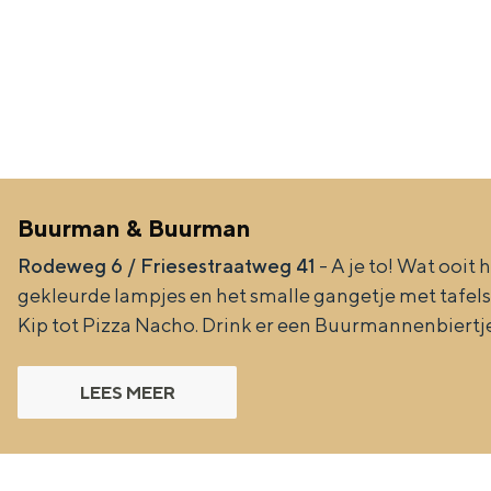
Waddenkust
Natuurgebieden
WAT TE DOEN
Buurman & Buurman
Rodeweg 6 / Friesestraatweg 41
- A je to! Wat ooit
gekleurde lampjes en het smalle gangetje met tafels
Kip tot Pizza Nacho. Drink er een Buurmannenbiertje 
LEES MEER
Overnachten was nog nooit zo leuk