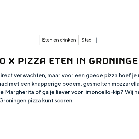
|
|
Eten en drinken
Stad
0 X PIZZA ETEN IN GRONING
direct verwachten, maar voor een goede pizza hoef je ni
aad met een knapperige bodem, gesmolten mozzarella
ke Margherita of ga je liever voor limoncello-kip? Wij 
Top 10 bezienswaardighed
n Groningen pizza kunt scoren.
allend dicht bij elkaar. De levendigheid van de stad, de stilte van ee