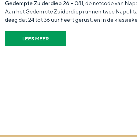
Gedempte Zuiderdiep 26 –
081, de netcode van Nape
g
g
c
Aan het Gedempte Zuiderdiep runnen twee Napolitaans
e
e
h
deeg dat 24 tot 36 uur heeft gerust, en in de klassie
t
e
a
n
LEES MEER
a
S
l
e
:
i
N
t
e
e
d
e
r
l
a