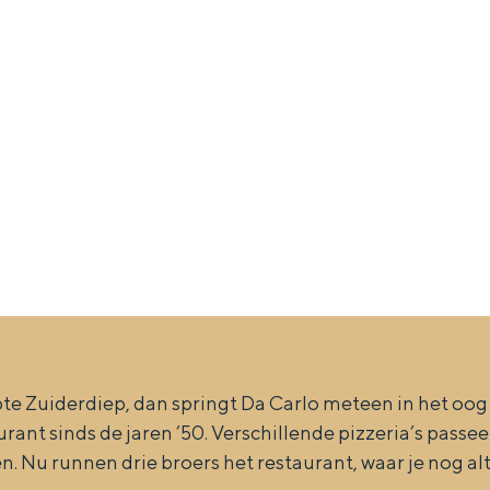
Dagtripjes zonder auto
veranderlijke landschap. Binen een mum van tijd sta je vanuit de stad 
e Zuiderdiep, dan springt Da Carlo meteen in het oog m
urant sinds de jaren ’50. Verschillende pizzeria’s pas
n. Nu runnen drie broers het restaurant, waar je nog al