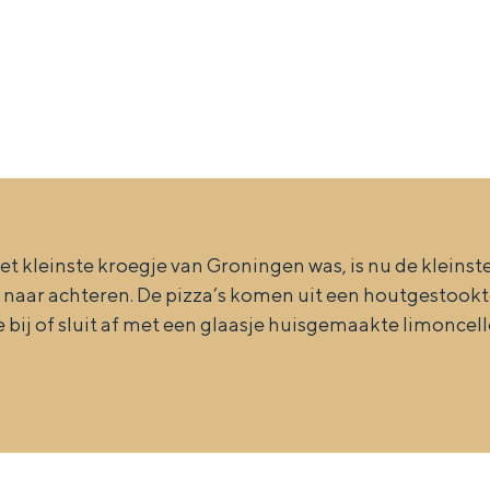
 het kleinste kroegje van Groningen was, is nu de kleins
 naar achteren. De pizza’s komen uit een houtgestookte
bij of sluit af met een glaasje huisgemaakte limoncell
Bijzonder overnachten
. Van slapen in een voormalige graanzolder van een molen tot overnach