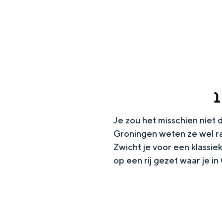
g
e
DIT IS GRONINGEN
1
Je zou het misschien niet 
Groningen weten ze wel r
Zwicht je voor een klassie
op een rij gezet waar je i
In Groningen ligt het allemaal opv
eeuwenoud verleden.
Stad
Provincie