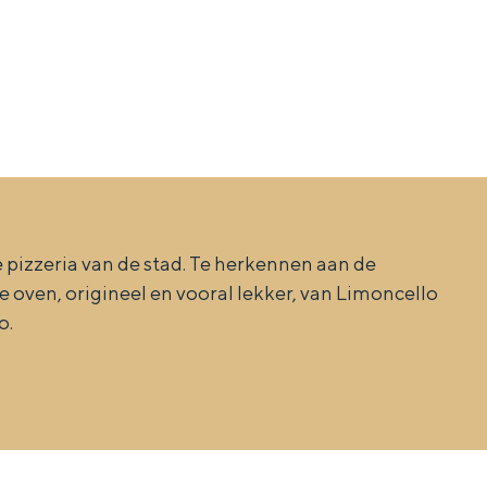
te pizzeria van de stad. Te herkennen aan de
 oven, origineel en vooral lekker, van Limoncello
o.
ten in een iglo van stro: Groningen biedt voor ieder wat wils.