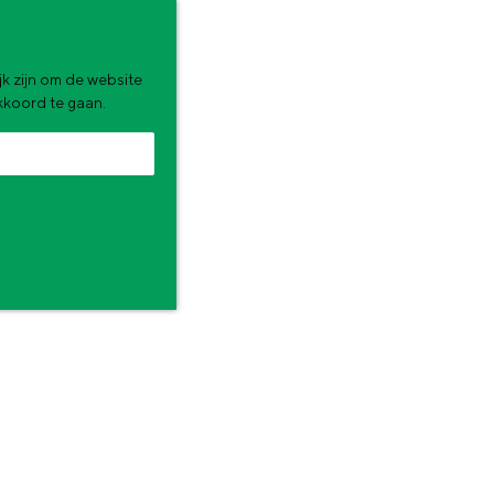
k zijn om de website
akkoord te gaan.
zomervakantie. Wat ga jij doen?