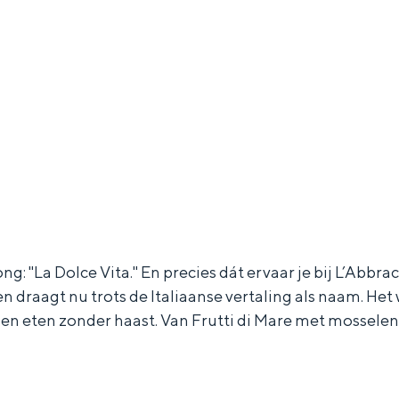
ng: "La Dolce Vita." En precies dát ervaar je bij L’Abbrac
and
draagt nu trots de Italiaanse vertaling als naam. Het 
n stad
 en eten zonder haast. Van Frutti di Mare met mosselen to