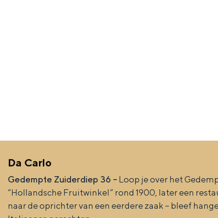
De rijkdom van Groningen is haar 
wierdedorp.
Lunchen in de stad
Naar het museum
Da Carlo
S
n
nl
Gedempte Zuiderdiep 36 –
Loop je over het Gedempt
e
l
Nederlands
“Hollandsche Fruitwinkel” rond 1900, later een resta
l
G
G
English
en
Deutsch
de
naar de oprichter van een eerdere zaak – bleef hange
e
o
e