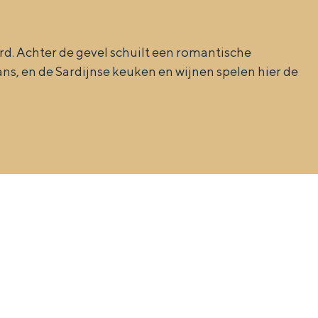
ard. Achter de gevel schuilt een romantische
ans, en de Sardijnse keuken en wijnen spelen hier de