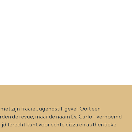
aan de Waddenzee, midden in het groen of bij een schattig
et zijn fraaie Jugendstil-gevel. Ooit een
seerden de revue, maar de naam Da Carlo – vernoemd
tijd terecht kunt voor echte pizza en authentieke