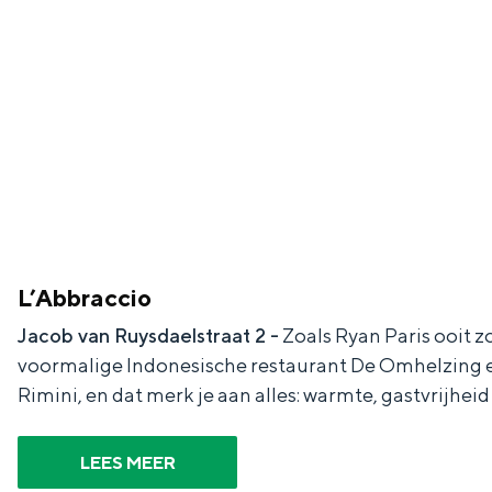
Fietsen
Wandelen
Eten & drinken
Winkelen
Overnachten
Met kinderen
Theater, muziek en musea
L’Abbraccio
REISIDEEËN
Jacob van Ruysdaelstraat 2 -
Zoals Ryan Paris ooit zo
Een week in Stad en Ommel
voormalige Indonesische restaurant De Omhelzing en 
Een dag op pad in Groninge
Rimini, en dat merk je aan alles: warmte, gastvrijheid
LEES MEER