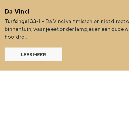
n
Da Vinci
d
Turfsingel 33-1 –
Da Vinci valt misschien niet direct
s
binnentuin, waar je eet onder lampjes en een oude wi
hoofdrol.
LEES MEER