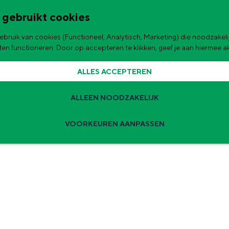
 gebruikt cookies
bruik van cookies (Functioneel, Analytisch, Marketing) die noodzakelij
de stad
aten functioneren. Door op accepteren te klikken, geef je aan hiermee 
ALLES ACCEPTEREN
ALLEEN NOODZAKELIJK
VOORKEUREN AANPASSEN
Zomervakantie tips
 zijn de leukste uitjes voor kinderen in Stad en Ommeland voor deze 
ingen