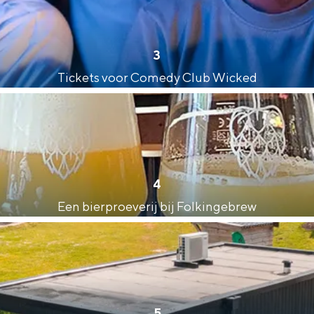
3
Tickets voor Comedy Club Wicked
4
Een bierproeverij bij Folkingebrew
and
n stad
5