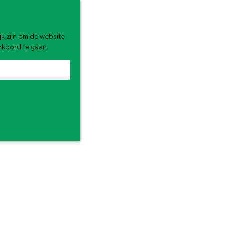
k zijn om de website
akkoord te gaan.
zomervakantie. Wat ga jij doen?