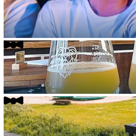
Fietsen
Wandelen
Eten & drinken
Winkelen
Overnachten
Met kinderen
Theater, muziek en musea
REISIDEEËN
Een week in Stad en Ommel
Een dag op pad in Groninge