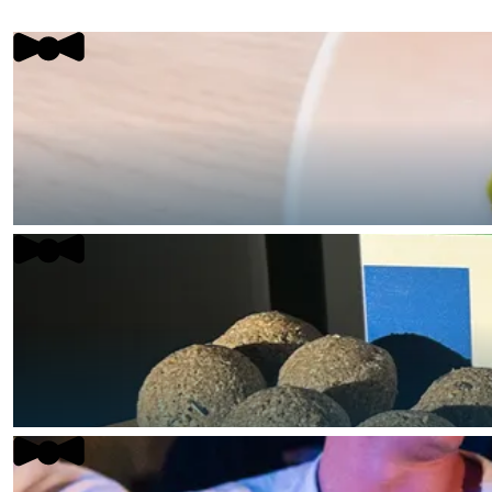
Waddenkust
Natuurgebieden
WAT TE DOEN
Overnachten was nog nooit zo leuk