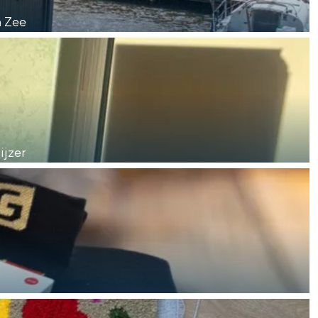
n Zee
aan de Waddenzee, midden in het groen of bij een schattig
ijzer