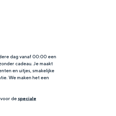
iedere dag vanaf 00:00 een
jzonder cadeau.​ Je maakt
ten en uitjes, smakelijke
catie. We maken het een
en
n hofje, de weidsheid van het ommeland en de sporen van een
 voor de
speciale