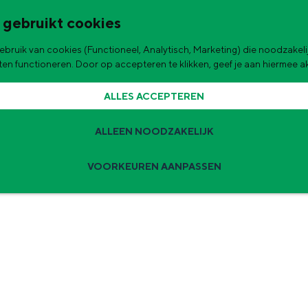
 gebruikt cookies
bruik van cookies (Functioneel, Analytisch, Marketing) die noodzakelij
de stad
aten functioneren. Door op accepteren te klikken, geef je aan hiermee 
ALLES ACCEPTEREN
ALLEEN NOODZAKELIJK
VOORKEUREN AANPASSEN
Zomervakantie tips
 zijn de leukste uitjes voor kinderen in Stad en Ommeland voor deze 
ingen