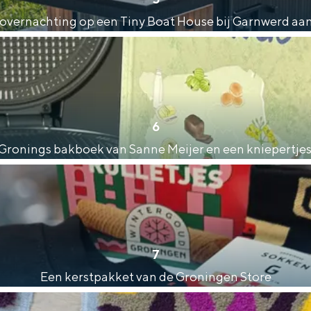
overnachting op een Tiny Boat House bij Garnwerd aa
Dagtripjes zonder auto
6
veranderlijke landschap. Binen een mum van tijd sta je vanuit de stad 
Gronings bakboek van Sanne Meijer en een kniepertjes
7
Een kerstpakket van de Groningen Store