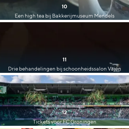
10
Een high tea bij Bakkerijmuseum Mendels
11
Drie behandelingen bij schoonheidssalon Vajén
12
Tickets voor FC Groningen