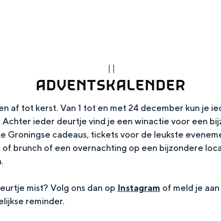
|
|
ADVENTSKALENDER
n af tot kerst. Van 1 tot en met 24 december kun je 
Achter ieder deurtje vind je een winactie voor een bi
e Groningse cadeaus, tickets voor de leukste evenemen
r of brunch of een overnachting op een bijzondere lo
Top 10 bezienswaardighed
​
allend dicht bij elkaar. De levendigheid van de stad, de stilte van ee
eurtje mist? Volg ons dan op
Instagram
of meld je aan
lijkse reminder.