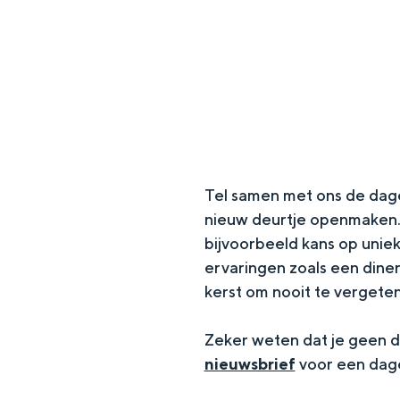
g
e
DIT IS GRONINGEN
Tel samen met ons de dage
nieuw deurtje openmaken. 
bijvoorbeeld kans op uniek
ervaringen zoals een dine
kerst om nooit te vergeten.
In Groningen ligt het allemaal opv
eeuwenoud verleden.
Zeker weten dat je geen d
nieuwsbrief
voor een dage
Stad
Provincie