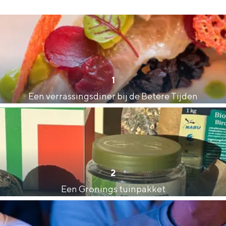
1
Een verrassingsdiner bij de Betere Tijden
2
Bijzonder overnachten
Een Gronings tuinpakket
. Van slapen in een voormalige graanzolder van een molen tot overnach