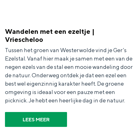
Met kinderen
Theater, muziek en musea
Wandelen met een ezeltje |
REISIDEEËN
Vriescheloo
Een week in Stad en Ommeland
Tussen het groen van Westerwolde vind je Ger’s
Een dag op pad in Groningen stad
Ezelstal. Vanaf hier maak je samen met een van de
negen ezels van de stal een mooie wandeling door
de natuur. Onderweg ontdek je dat een ezel een
best wel eigenzinnig karakter heeft. De groene
omgeving is ideaal voor een pauze met een
picknick. Je hebt een heerlijke dag in de natuur.
LEES MEER
Dagtripjes zonder auto