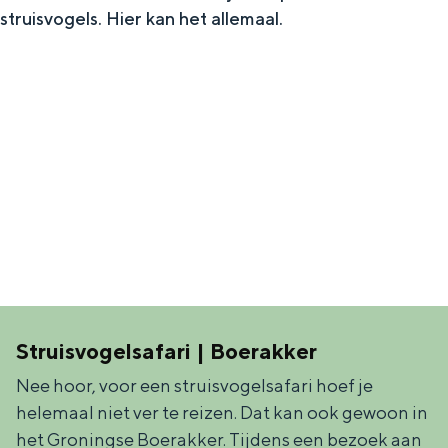
struisvogels. Hier kan het allemaal.
In Groningen ligt het allemaal opvallend
dicht bij elkaar. De levendigheid van de
stad, de stilte van een hofje, de
weidsheid van het ommeland en de
sporen van een eeuwenoud verleden.
Stad
Provincie
Waddenkust
Natuurgebieden
WAT TE DOEN
Struisvogelsafari | Boerakker
Nee hoor, voor een struisvogelsafari hoef je
helemaal niet ver te reizen. Dat kan ook gewoon in
het Groningse Boerakker. Tijdens een bezoek aan