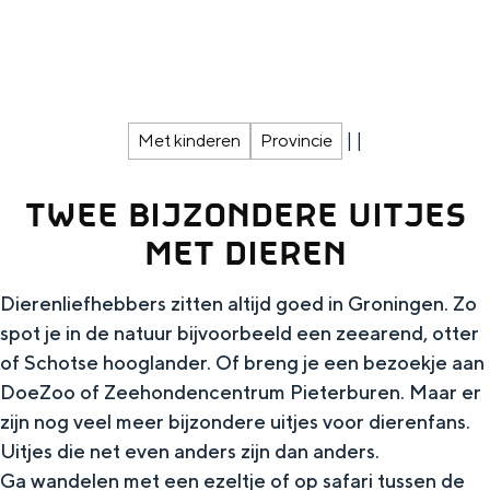
g
Wat ga jij doen?
e
Zomerwandelingen in Groningen
Zwemplekken
|
|
Met kinderen
Provincie
DIT IS GRONINGEN
TWEE BIJZONDERE UITJES
MET DIEREN
Dierenliefhebbers zitten altijd goed in Groningen. Zo
spot je in de natuur bijvoorbeeld een zeearend, otter
of Schotse hooglander. Of breng je een bezoekje aan
DoeZoo of Zeehondencentrum Pieterburen. Maar er
zijn nog veel meer bijzondere uitjes voor dierenfans.
Top 10
Uitjes die net even anders zijn dan anders.
bezienswaardigheden
Ga wandelen met een ezeltje of op safari tussen de