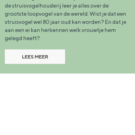
de struisvogelhouderij leer je alles over de
grootste loopvogel van de wereld. Wist je dat een
struisvogel wel 80 jaar oud kan worden? En dat je
aan een ei kan herkennen welk vrouwtje hem
Bijzonder overnachten
gelegd heeft?
Overnachten was nog nooit zo leuk. Van
slapen in een voormalige graanzolder
LEES MEER
van een molen tot overnachten in een
iglo van stro: Groningen biedt voor ieder
wat wils.
Fietsen
Wandelen
Eten & drinken
Winkelen
Overnachten