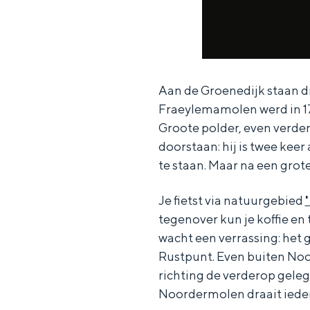
Aan de Groenedijk staan dr
Fraeylemamolen werd in 1
De rijkdom van Groningen is haar 
Groote polder, even verder
wierdedorp.
doorstaan: hij is twee kee
te staan. Maar na een grot
Lunchen in de stad
Naar het museum
Je fietst via natuurgebied
tegenover kun je koffie en
wacht een verrassing: het 
S
n
nl
Rustpunt. Even buiten Noo
e
l
Nederlands
richting de verderop gele
l
G
G
English
en
Deutsch
de
Noordermolen draait iede
e
o
e