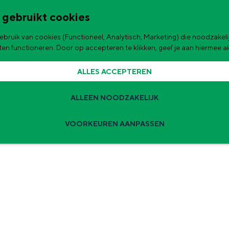
 gebruikt cookies
bruik van cookies (Functioneel, Analytisch, Marketing) die noodzakelij
de stad
aten functioneren. Door op accepteren te klikken, geef je aan hiermee 
ALLES ACCEPTEREN
ALLEEN NOODZAKELIJK
VOORKEUREN AANPASSEN
Zomervakantie tips
 zijn de leukste uitjes voor kinderen in Stad en Ommeland voor deze 
ingen