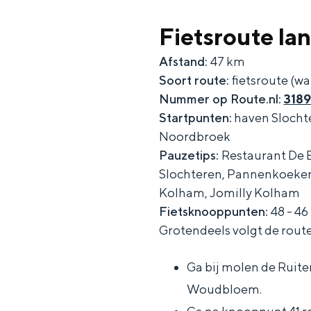
c
t
h
Fietsroute la
t
o
e
Afstand:
47 km
e
t
n
Soort route:
fietsroute (w
e
h
S
Nummer op Route.nl:
318
r
e
i
Startpunten:
haven Slochte
t
E
e
Noordbroek
a
n
z
Pauzetips:
Restaurant De B
Slochteren, Pannenkoeken
a
g
u
Kolham, Jomilly Kolham
l
l
r
Fietsknooppunten:
48 - 46 
H
i
d
Grotendeels volgt de rout
u
s
e
i
h
u
Ga bij molen de Ruite
d
p
t
Woudbloem.
i
a
s