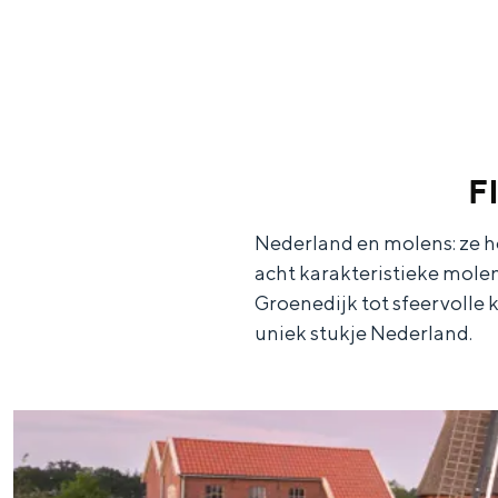
g
e
DIT IS GRONINGEN
F
Nederland en molens: ze hor
acht karakteristieke mole
Groenedijk tot sfeervolle
uniek stukje Nederland.
In Groningen ligt het allemaal opv
eeuwenoud verleden.
Stad
Provincie