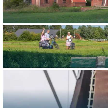
Waddenkust
Natuurgebieden
WAT TE DOEN
Overnachten was nog nooit zo leuk