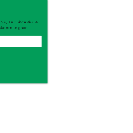
k zijn om de website
akkoord te gaan.
zomervakantie. Wat ga jij doen?