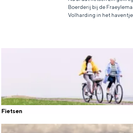
Boerderij bij de Fraeylem
n
Volharding in het haventje
d
s
Fietsen
F
i