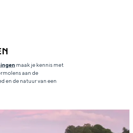
EN
ingen
maak je kennis met
dermolens aan de
ed en de natuur van een
en
n hofje, de weidsheid van het ommeland en de sporen van een