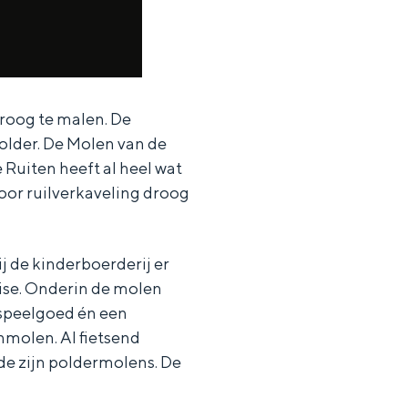
droog te malen. De
lder. De Molen van de
aan de Waddenzee, midden in het groen of bij een schattig
Ruiten heeft al heel wat
oor ruilverkaveling droog
ij de kinderboerderij er
rise. Onderin de molen
 speelgoed én een
nmolen. Al fietsend
de zijn poldermolens. De