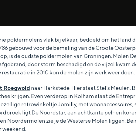
ie poldermolens vlak bij elkaar, bedoeld om het land 
Dagtripjes zonder auto
786 gebouwd voor de bemaling van de Groote Oosterpo
veranderlijke landschap. Binen een mum van tijd sta je vanuit de stad 
op, is de oudste poldermolen van Groningen. Molen De 
r afgebrand, door storm beschadigd en de vijzel kwam d
e restauratie in 2010 kon de molen zijn werk weer doen.
't Roegwold
naar Harkstede. Hier staat Stel's Meulen. B
 thee krijgen. Even verderop in Kolham staat de Entrep
gezellige retrowinkeltje Jomilly, met woonaccessoires,
rdbroek ligt De Noordstar, een achtkante pel- en kore
gen Noordermolen zie je de Westerse Molen liggen. Bei
r weekend.