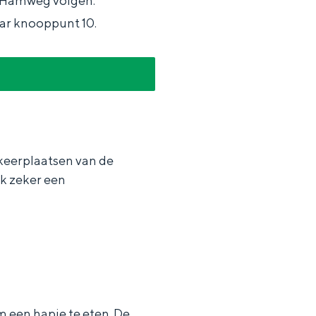
de Hamweg volgen.
aar knooppunt 10.
rkeerplaatsen van de
k zeker een
m een hapje te eten. De