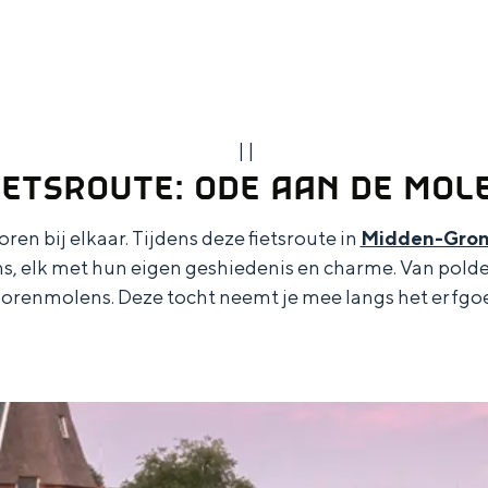
|
|
IETSROUTE: ODE AAN DE MOL
en bij elkaar. Tijdens deze fietsroute in
Midden-Gron
ns, elk met hun eigen geshiedenis en charme. Van pol
 korenmolens. Deze tocht neemt je mee langs het erfgo
Top 10 bezienswaardighed
allend dicht bij elkaar. De levendigheid van de stad, de stilte van ee