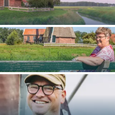
Bijzonder overnachten
. Van slapen in een voormalige graanzolder van een molen tot overnach