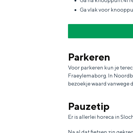
Ga na knooppunt 41 re
g
g
c
Ga vlak voor knooppun
e
e
h
t
e
a
n
a
S
Parkeren
l
e
:
i
Voor parkeren kun je terec
N
t
Fraeylemaborg. In Noordbr
bezoekje waard vanwege de
e
e
d
e
Pauzetip
r
Er is allerlei horeca in Sloc
l
a
Na al dat fietsen zin gekr