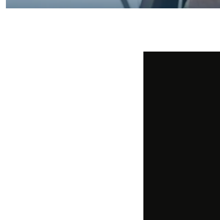
Fietsen
Wandelen
Eten & drinken
Winkelen
Overnachten
Met kinderen
Theater, muziek en musea
REISIDEEËN
Een week in Stad en Ommel
Een dag op pad in Groninge