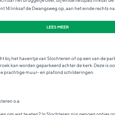
chtsaf het bruggetje over, bij einde fietspad linksaf 
t 14 linksaf de Dwangsweg op, aan het einde rechts n
LEES MEER
ht bij het haventje van Slochteren of op een van de pa
oek kan worden geparkeerd achter de kerk. Deze is oo
 prachtige muur- en plafond schilderingen.
hteren o.a.
egen om wat te eten? In Slochteren zijn genoeg opties o