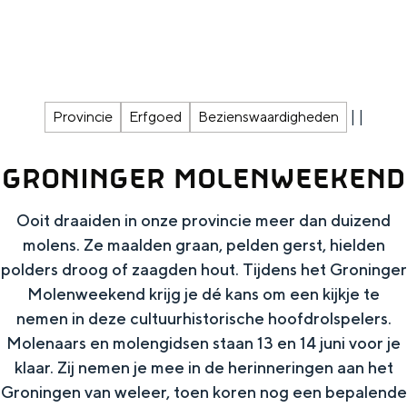
g
Wat ga jij doen?
e
Zomerwandelingen in Groningen
Zwemplekken
|
|
Provincie
Erfgoed
Bezienswaardigheden
DIT IS GRONINGEN
GRONINGER MOLENWEEKEND
Ooit draaiden in onze provincie meer dan duizend
molens. Ze maalden graan, pelden gerst, hielden
polders droog of zaagden hout. Tijdens het Groninger
Molenweekend krijg je dé kans om een kijkje te
nemen in deze cultuurhistorische hoofdrolspelers.
Molenaars en molengidsen staan 13 en 14 juni voor je
Top 10
klaar. Zij nemen je mee in de herinneringen aan het
bezienswaardigheden
Groningen van weleer, toen koren nog een bepalende