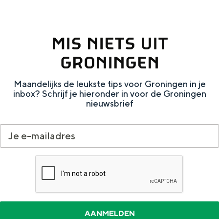
t
a
n
o
a
S
r
MIS NIETS UIT
l
e
e
:
i
GRONINGEN
(
N
t
V
Maandelijks de leukste tips voor Groningen in je
e
e
inbox? Schrijf je hieronder in voor de Groningen
V
d
nieuwsbrief
V
e
)
r
l
a
n
d
s