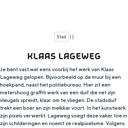
g
Wat ga jij doen?
e
Zomerwandelingen in Groningen
Zwemplekken
|
|
Stad
DIT IS GRONINGEN
KLAAS LAGEWEG
Je bent vast wel eens voorbij het werk van Klaas
Lageweg gelopen. Bijvoorbeeld op de muur bij een
hoekpand, naast het politiebureau. Hier zit een
metershoog graffiti werk van een duif die net zijn
vleugels spreidt, klaar om te vliegen. De stadsduif
trekt een boer en zijn melkkar voort. In het kunstwerk
Top 10
zijn pixels verwerkt. Lageweg voegt deze vaker toe in
bezienswaardigheden
zijn schilderingen en noemt ze realpixelisme. Volgens