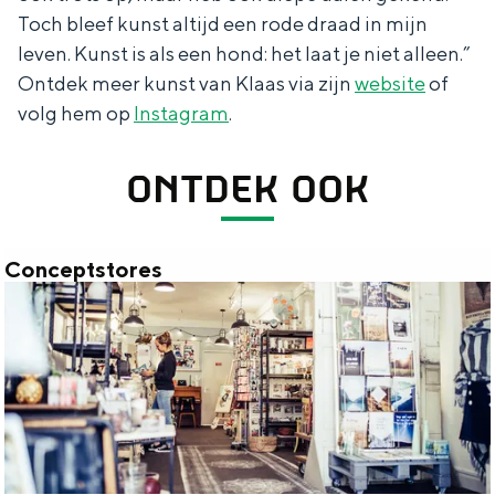
Met kinderen
Toch bleef kunst altijd een rode draad in mijn
Theater, muziek en musea
leven. Kunst is als een hond: het laat je niet alleen.”
Ontdek meer kunst van Klaas via zijn
website
of
volg hem op
Instagram
.
REISIDEEËN
Een week in Stad en Ommeland
ONTDEK OOK
Een dag op pad in Groningen stad
Conceptstores
C
o
n
c
e
Dagtripjes zonder auto
p