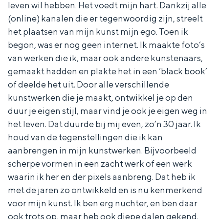
leven wil hebben. Het voedt mijn hart. Dankzij alle
(online) kanalen die er tegenwoordig zijn, streelt
het plaatsen van mijn kunst mijn ego. Toen ik
begon, was er nog geen internet. Ik maakte foto’s
Bijzonder overnachten
van werken die ik, maar ook andere kunstenaars,
gemaakt hadden en plakte het in een ‘black book’
Overnachten was nog nooit zo leuk. Van
of deelde het uit. Door alle verschillende
slapen in een voormalige graanzolder
van een molen tot overnachten in een
kunstwerken die je maakt, ontwikkel je op den
iglo van stro: Groningen biedt voor ieder
duur je eigen stijl, maar vind je ook je eigen weg in
wat wils.
het leven. Dat duurde bij mij even, zo’n 30 jaar. Ik
houd van de tegenstellingen die ik kan
Fietsen
aanbrengen in mijn kunstwerken. Bijvoorbeeld
Wandelen
scherpe vormen in een zacht werk of een werk
Eten & drinken
waarin ik her en der pixels aanbreng. Dat heb ik
Winkelen
met de jaren zo ontwikkeld en is nu kenmerkend
voor mijn kunst. Ik ben erg nuchter, en ben daar
Overnachten
ook trots op, maar heb ook diepe dalen gekend.