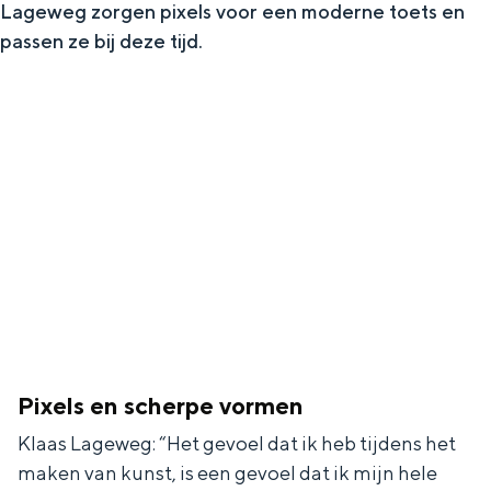
Lageweg zorgen pixels voor een moderne toets en
In Groningen ligt het allemaal opvallend
passen ze bij deze tijd.
dicht bij elkaar. De levendigheid van de
stad, de stilte van een hofje, de
weidsheid van het ommeland en de
sporen van een eeuwenoud verleden.
Stad
Provincie
Waddenkust
Natuurgebieden
WAT TE DOEN
Pixels en scherpe vormen
Klaas Lageweg: “Het gevoel dat ik heb tijdens het
maken van kunst, is een gevoel dat ik mijn hele