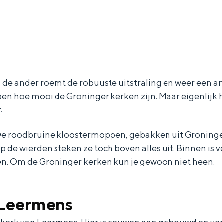
Dagtripjes zonder auto
g, de ander roemt de robuuste uitstraling en weer een 
veranderlijke landschap. Binen een mum van tijd sta je vanuit de stad 
pen hoe mooi de Groninger kerken zijn. Maar eigenlijk 
.
roodbruine kloostermoppen, gebakken uit Groninger kle
p de wierden steken ze toch boven alles uit. Binnen is
n. Om de Groninger kerken kun je gewoon niet heen.
 Leermens
skerk van Leermens. Hier is eeuwen aan gebouwd en ve