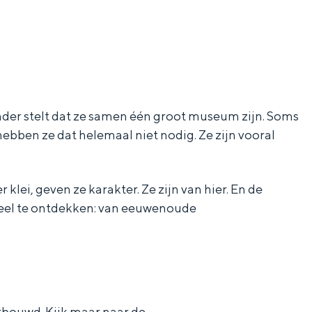
ander stelt dat ze samen één groot museum zijn. Soms
aan de Waddenzee, midden in het groen of bij een schattig
hebben ze dat helemaal niet nodig. Ze zijn vooral
i, geven ze karakter. Ze zijn van hier. En de
 veel te ontdekken: van eeuwenoude
rbouwd. Kijk maar naar de