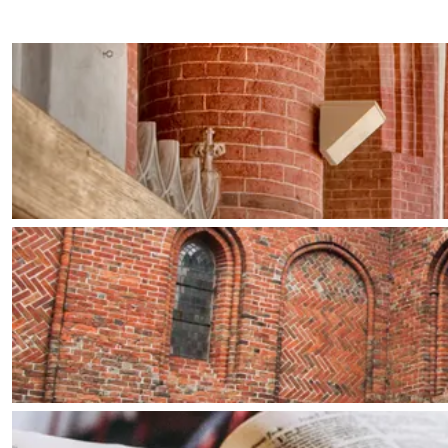
Waddenkust
Natuurgebieden
WAT TE DOEN
Overnachten was nog nooit zo leuk