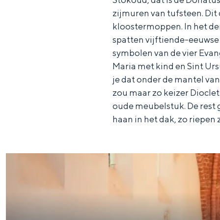
zijmuren van tufsteen. Dit
c
t
h
kloostermoppen. In het de
t
o
e
spatten vijftiende­-eeuwse
e
t
n
symbolen van de vier Evang
e
h
S
Maria met kind en Sint Ursu
r
e
i
je dat onder de mantel van
t
E
e
zou maar zo keizer Dioclet
oude meubelstuk. De rest gi
a
n
z
haan in het dak, zo riepen 
a
g
u
l
l
r
H
i
d
u
s
e
i
h
u
d
p
t
i
a
s