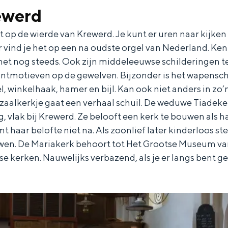
ewerd
at op de wierde van Krewerd. Je kunt er uren naar kijken
r vind je het op een na oudste orgel van Nederland. K
t het nog steeds. Ook zijn middeleeuwse schilderingen te
ntmotieven op de gewelven. Bijzonder is het wapenschil
l, winkelhaak, hamer en bijl. Kan ook niet anders in zo
aalkerkje gaat een verhaal schuil. De weduwe Tiadeke 
, vlak bij Krewerd. Ze belooft een kerk te bouwen als h
haar belofte niet na. Als zoonlief later kinderloos sterf
en. De Mariakerk behoort tot Het Grootse Museum van
 kerken. Nauwelijks verbazend, als je er langs bent g