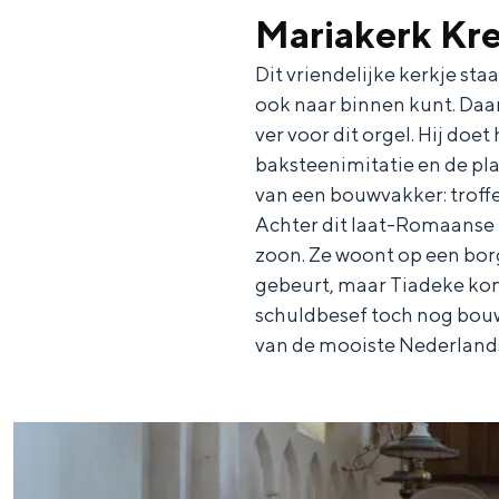
Mariakerk Kr
n
d
Dit vriendelijke kerkje sta
s
ook naar binnen kunt. Daa
ver voor dit orgel. Hij doe
baksteenimitatie en de pla
van een bouwvakker: troffe
Achter dit laat-Romaanse z
zoon. Ze woont op een borg
gebeurt, maar Tiadeke komt 
schuldbesef toch nog bouw
van de mooiste Nederlandse