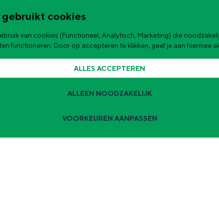
 gebruikt cookies
bruik van cookies (Functioneel, Analytisch, Marketing) die noodzakelij
de stad
aten functioneren. Door op accepteren te klikken, geef je aan hiermee 
|
|
Fietsen
Provincie
Erfgoed
ALLES ACCEPTEREN
FIETSROUTE LANGS DE KERKE
ALLEEN NOODZAKELIJK
VOORKEUREN AANPASSEN
Zomervakantie tips
 zijn de leukste uitjes voor kinderen in Stad en Ommeland voor deze 
ingen