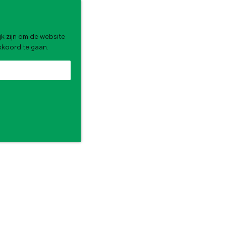
k zijn om de website
akkoord te gaan.
N
zomervakantie. Wat ga jij doen?