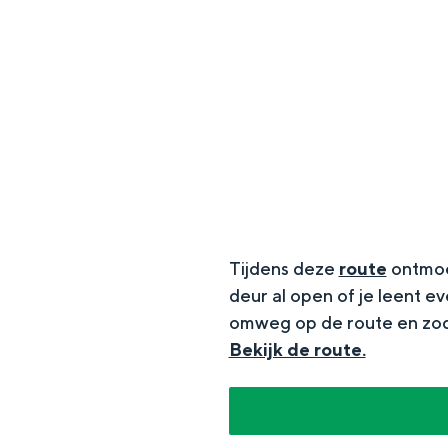
g
e
DIT IS GRONINGEN
Tijdens deze
route
ontmoet
deur al open of je leent e
omweg op de route en zoda
In Groningen ligt het allemaal opv
Bekijk de route.
eeuwenoud verleden.
Stad
Provincie