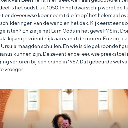
 deel is het oudst, uit 1050. In het dwarsschip wordt d
rtiende-eeuwse koor neemt die ‘mop’ het helemaal ove
 schilderingen van de wand en het dak. Kijk eerst eens 
elisten? En zie je het Lam Gods in het gewelf? Sint ­Do
la kijken je vriendelijk aan vanaf de muren. En zorg dat
 Ursula maagden schuilen. En wie is die gekroonde fig
ianus kunnen zijn. De zeventiende­-eeuwse preekstoel 
ng verloren bij een brand in 1957. Dat gebeurde wel vak
ze vroeger.