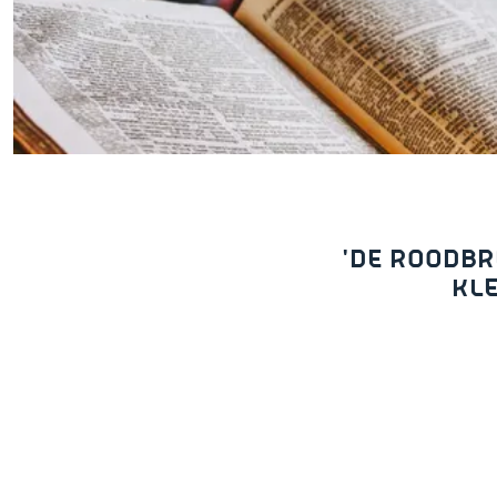
Fietsen
Wandelen
Eten & drinken
Winkelen
Overnachten
Met kinderen
Theater, muziek en musea
'DE ROODBR
KLE
REISIDEEËN
Een week in Stad en Ommel
Een dag op pad in Groninge