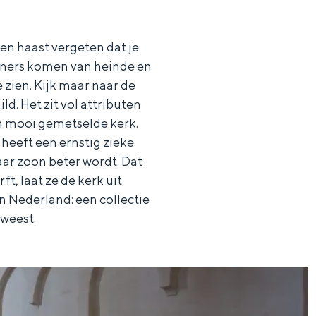
 en haast vergeten dat je
enners komen van heinde en
 zien. Kijk maar naar de
d. Het zit vol attributen
’n mooi gemetselde kerk.
heeft een ernstig zieke
aar zoon beter wordt. Dat
t, laat ze de kerk uit
 Nederland: een collectie
eweest.