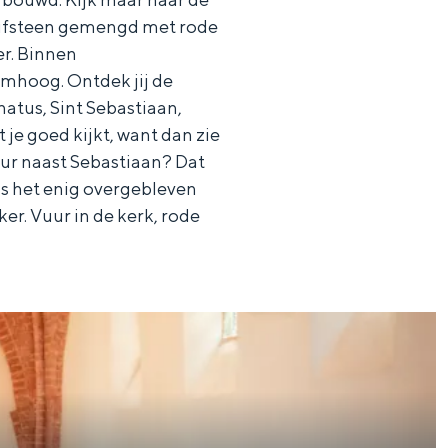
e tufsteen gemengd met rode
r. Binnen
omhoog. Ontdek jij de
natus, Sint Sebastiaan,
 je goed kijkt, want dan zie
uur naast Sebastiaan? Dat
is het enig overgebleven
er. Vuur in de kerk, rode