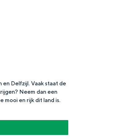
en Delfzijl. Vaak staat de
n krijgen? Neem dan een
en
oi en rijk dit land is.
n hofje, de weidsheid van het ommeland en de sporen van een