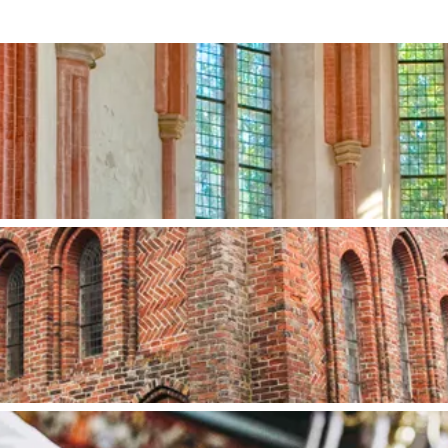
Bijzonder overnachten
. Van slapen in een voormalige graanzolder van een molen tot overnach