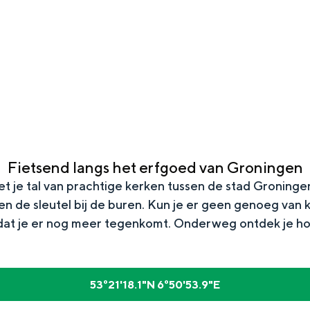
Fietsend langs het erfgoed van Groningen
 je tal van prachtige kerken tussen de stad Groningen 
ven de sleutel bij de buren. Kun je er geen genoeg va
Top 10 bezienswaardighed
t je er nog meer tegenkomt. Onderweg ontdek je hoe mo
allend dicht bij elkaar. De levendigheid van de stad, de stilte van ee
53°21'18.1"N 6°50'53.9"E